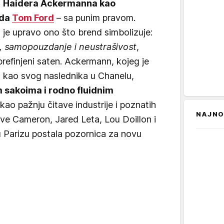
i
Haidera Ackermanna kao
nda
Tom Ford
– sa punim pravom.
 je upravo ono što brend simbolizuje:
, samopouzdanje i neustrašivost
,
 prefinjeni saten. Ackermann, kojeg je
o kao svog naslednika u Chanelu,
m sakoima i rodno fluidnim
kao pažnju čitave industrije i poznatih
NAJNO
e Cameron, Jared Leta, Lou Doillon i
u Parizu postala pozornica za novu