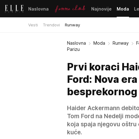
Naslovna
Najnovije
Moda
L
Vesti
Trendovi
Runway
Naslovna
Moda
Runway
F
Parizu
Prvi koraci H
Ford: Nova era
besprekornog 
Haider Ackermann debitov
Tom Ford na Nedelji mode 
koja spaja njegovu oštru
kuće.