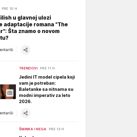
PRE 10 H
Eilish u glavnoj ulozi
e adaptacije romana "The
ar": Šta znamo o novom
tu?
ntariši
TRENDOVI
PRE 11 H
Jedini IT model cipela koji
vam je potreban:
Baletanke sa nitnama su
modni imperativ za leto
2026.
ntariši
ŠMINKA I NEGA
PRE 13 H