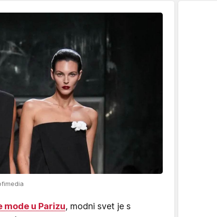
ofimedia
e mode u Parizu
, modni svet je s