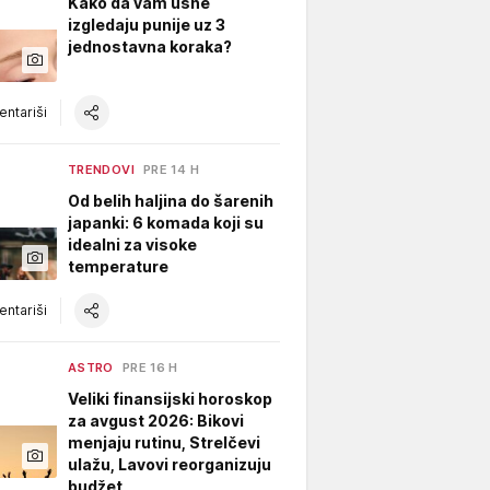
Kako da vam usne
izgledaju punije uz 3
jednostavna koraka?
ntariši
TRENDOVI
PRE 14 H
Od belih haljina do šarenih
japanki: 6 komada koji su
idealni za visoke
temperature
ntariši
ASTRO
PRE 16 H
Veliki finansijski horoskop
za avgust 2026: Bikovi
menjaju rutinu, Strelčevi
ulažu, Lavovi reorganizuju
budžet