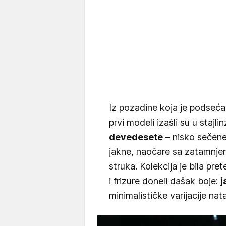
Iz pozadine koja je podseća
prvi modeli izašli su u stajli
devedesete
– nisko sečene
jakne, naočare sa zatamnjen
struka. Kolekcija je bila pre
i frizure doneli dašak boje:
j
minimalističke varijacije nat