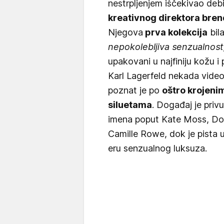
nestrpljenjem iščekivao deb
kreativnog direktora bre
Njegova
prva kolekcija
bila
nepokolebljiva senzualnost
upakovani u najfiniju kožu i
Karl Lagerfeld nekada vide
poznat je po
oštro krojeni
siluetama
. Događaj je privu
imena poput Kate Moss, Dov
Camille Rowe, dok je pista 
eru senzualnog luksuza.