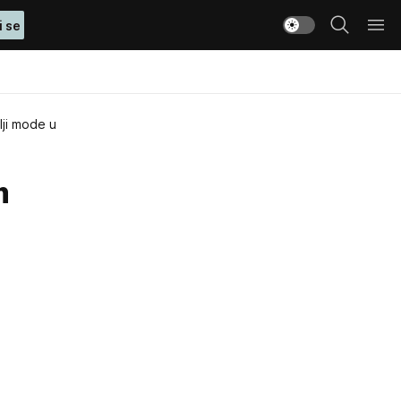
i se
ji mode u
m