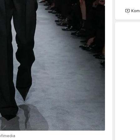
Kome
ofimedia