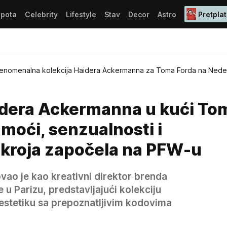
epota
Celebrity
Lifestyle
Stav
Decor
Astro
Pretplat
enomenalna kolekcija Haidera Ackermanna za Toma Forda na Nedel
aidera Ackermanna u kući To
 moći, senzualnosti i
kroja započela na PFW-u
ao je kao kreativni direktor brenda
u Parizu, predstavljajući kolekciju
 estetiku sa prepoznatljivim kodovima