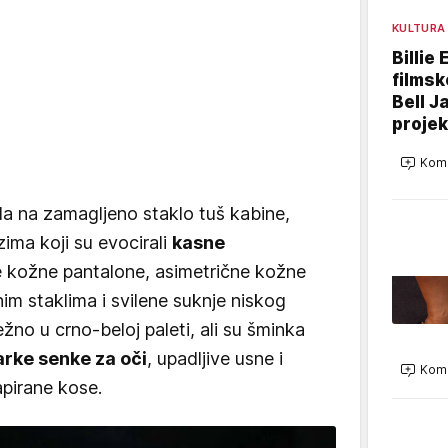
KULTURA
Billie 
filmsk
Bell J
projek
Kome
la na zamagljeno staklo tuš kabine,
nzima koji su evocirali
kasne
 kožne pantalone, asimetrične kožne
im staklima i svilene suknje niskog
težno u crno-beloj paleti, ali su šminka
arke senke za oči
, upadljive usne i
Kome
apirane kose.