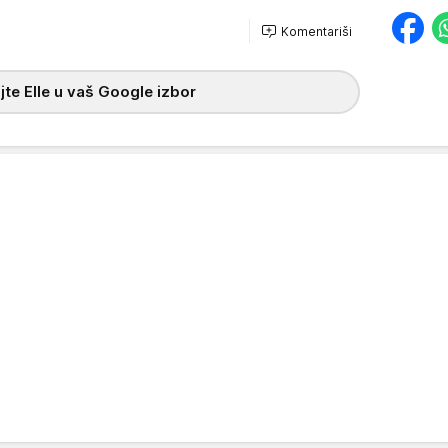
Komentariši
te Elle u vaš Google izbor