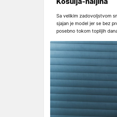
Košulja-haljina
Sa velikim zadovoljstvom sm
sjajan je model jer se bez p
posebno tokom toplijih dana