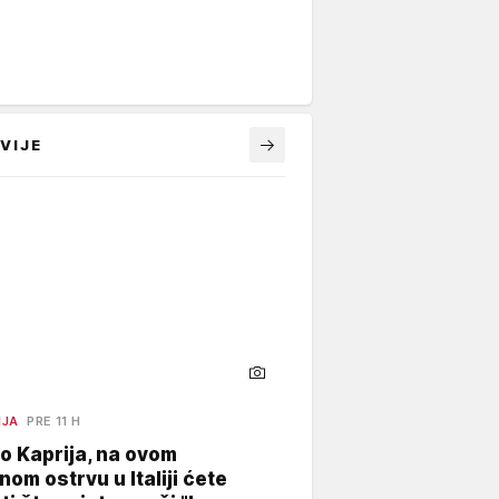
VIJE
NJA
PRE 11 H
o Kaprija, na ovom
nom ostrvu u Italiji ćete