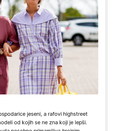
spodarice jeseni, a rafovi highstreet
deli od kojih se ne zna koji je lepši.
onuda posebno primamljiva brojnim