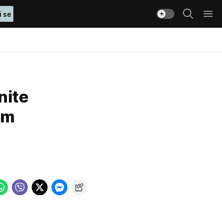
i se
nite
im