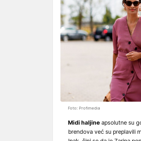
Foto: Profimedia
Midi haljine
apsolutne su go
brendova već su preplavili mo
Ipak, čini se da je Zarina p