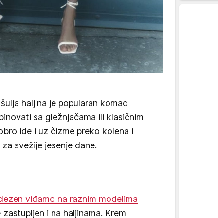
šulja haljina je popularan komad
novati sa gležnjačama ili klasičnim
ro ide i uz čizme preko kolena i
 za svežije jesenje dane.
dezen viđamo na raznim modelima
je zastupljen i na haljinama. Krem