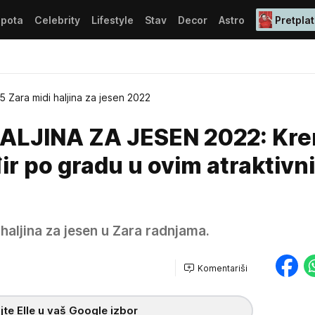
epota
Celebrity
Lifestyle
Stav
Decor
Astro
Pretplat
5 Zara midi haljina za jesen 2022
ALJINA ZA JESEN 2022: Kre
đir po gradu u ovim atraktivn
haljina za jesen u Zara radnjama.
Komentariši
te Elle u vaš Google izbor