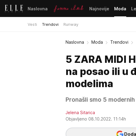
Naslovna
Najnovije
Moda
L
Vesti
Trendovi
Runway
Naslovna
Moda
Trendovi
5 ZARA MIDI H
na posao ili u 
modelima
Pronašli smo 5 modernih 
Jelena Sitarica
Objavljeno 08.10.2022. 11:14h
Dodaj