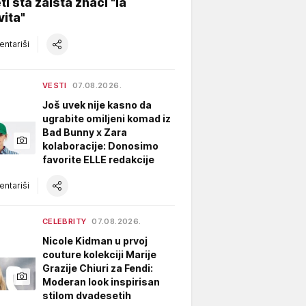
ti šta zaista znači "la
vita"
ntariši
VESTI
07.08.2026.
Još uvek nije kasno da
ugrabite omiljeni komad iz
Bad Bunny x Zara
kolaboracije: Donosimo
favorite ELLE redakcije
ntariši
CELEBRITY
07.08.2026.
Nicole Kidman u prvoj
couture kolekciji Marije
Grazije Chiuri za Fendi:
Moderan look inspirisan
stilom dvadesetih