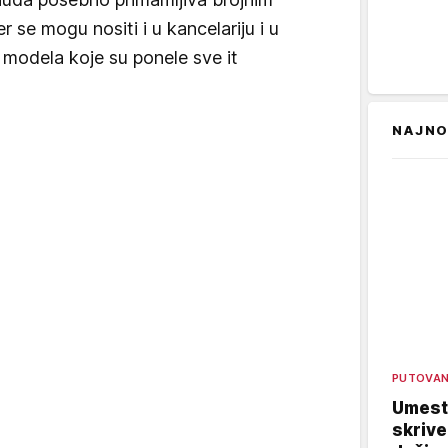
 se mogu nositi i u kancelariju i u
5 modela koje su ponele sve it
NAJNO
PUTOVA
Umest
skrive