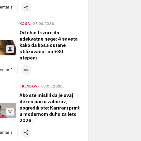
ntariši
KOSA
07.08.2026.
Od chic frizure do
adekvatne nege: 4 saveta
kako da kosa ostane
stilizovana i na +30
stepeni
ntariši
TRENDOVI
07.08.2026.
Ako ste mislili da je ovaj
dezen pao u zaborav,
pogrešili ste: Karirani print
u modernom duhu za leto
2026.
ntariši