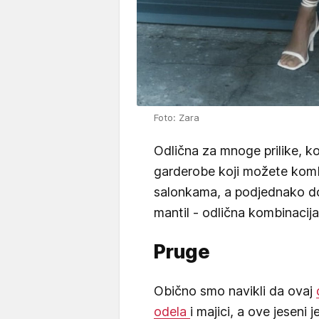
Foto: Zara
Odlična za mnoge prilike, ko
garderobe koji možete kombi
salonkama, a podjednako dob
mantil - odlična kombinacija
Pruge
Obično smo navikli da ovaj
odela
i majici, a ove jeseni 