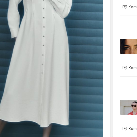
Kome
Kome
Kome