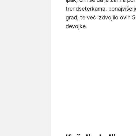
trendseterkama, ponajviše jer
grad, te već izdvojilo ovih 
devojke.