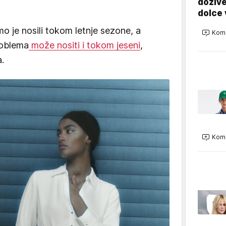
dožive
dolce 
o je nosili tokom letnje sezone, a
Kome
roblema
može nositi i tokom jeseni
,
.
Kome