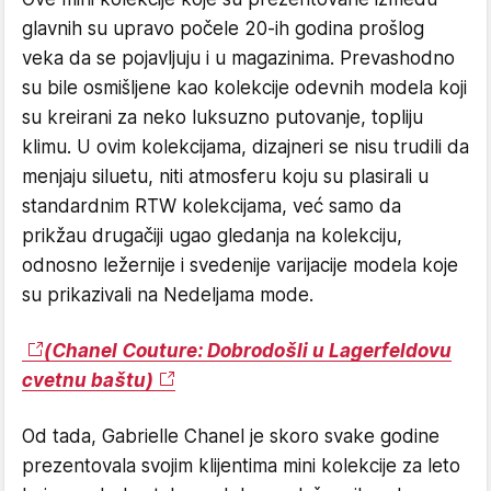
glavnih su upravo počele 20-ih godina prošlog
veka da se pojavljuju i u magazinima. Prevashodno
su bile osmišljene kao kolekcije odevnih modela koji
su kreirani za neko luksuzno putovanje, topliju
klimu. U ovim kolekcijama, dizajneri se nisu trudili da
menjaju siluetu, niti atmosferu koju su plasirali u
standardnim RTW kolekcijama, već samo da
prikžau drugačiji ugao gledanja na kolekciju,
odnosno ležernije i svedenije varijacije modela koje
su prikazivali na Nedeljama mode.
(Chanel Couture: Dobrodošli u Lagerfeldovu
cvetnu baštu)
Od tada, Gabrielle Chanel je skoro svake godine
prezentovala svojim klijentima mini kolekcije za leto