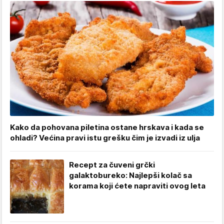
Kako da pohovana piletina ostane hrskava i kada se
ohladi? Većina pravi istu grešku čim je izvadi iz ulja
Recept za čuveni grčki
galaktobureko: Najlepši kolač sa
korama koji ćete napraviti ovog leta