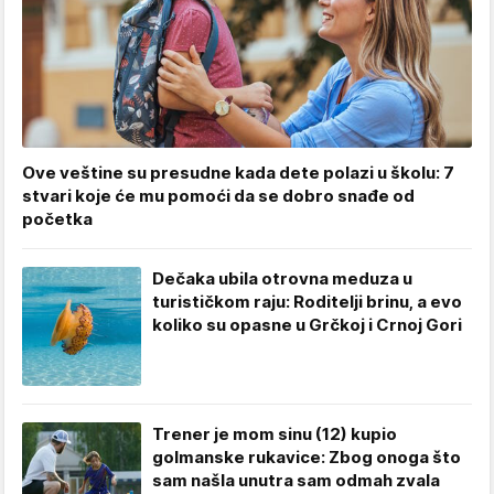
Ove veštine su presudne kada dete polazi u školu: 7
stvari koje će mu pomoći da se dobro snađe od
početka
Dečaka ubila otrovna meduza u
turističkom raju: Roditelji brinu, a evo
koliko su opasne u Grčkoj i Crnoj Gori
Trener je mom sinu (12) kupio
golmanske rukavice: Zbog onoga što
sam našla unutra sam odmah zvala