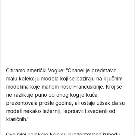
Citiramo američki Vogue: “Chanel je predstavio
malu kolekciju modela koji se baziraju na ključnim
modelima koje mahom nose Francuskinje. Kroj se
ne razlikuje puno od onog kog je kuća
prezentovala prošle godine, ali ostaje utisak da su
modeli nekako ležerniji, lepršaviji i svedeniji od
klasičnih."
Ove mini kolekcije koje su prezentovane između