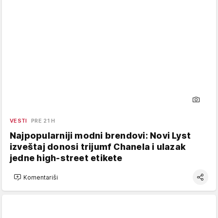
VESTI
PRE 21 H
Najpopularniji modni brendovi: Novi Lyst
izveštaj donosi trijumf Chanela i ulazak
jedne high-street etikete
Komentariši