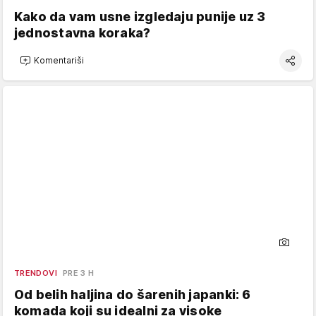
Kako da vam usne izgledaju punije uz 3
jednostavna koraka?
Komentariši
TRENDOVI
PRE 3 H
Od belih haljina do šarenih japanki: 6
komada koji su idealni za visoke