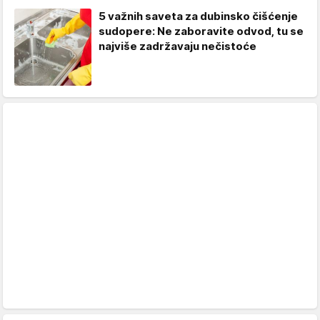
5 važnih saveta za dubinsko čišćenje
sudopere: Ne zaboravite odvod, tu se
najviše zadržavaju nečistoće