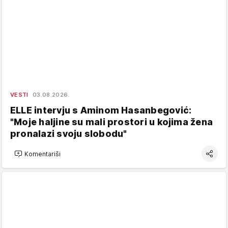
VESTI
03.08.2026.
ELLE intervju s Aminom Hasanbegović:
"Moje haljine su mali prostori u kojima žena
pronalazi svoju slobodu"
Komentariši