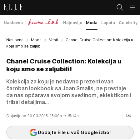
Naslovna
Najnovije
Moda
Lepota
Celebrity
Naslovna
Moda
Vesti
Chanel Cruise Collection: Kolekcija u
koju smo se zaljubili!
Chanel Cruise Collection: Kolekcija u
koju smo se zaljubili!
Kolekcija za koju je nedavno prezentovan
čaroban lookbook sa Joan Smalls, ne prestaje
da nas opčarava svojom svežinom, eklektikom i
tribal detaljima...
Objavljeno 30.03.2015. 15:00h
→ 15:14h
Dodajte Elle u vaš Google izbor