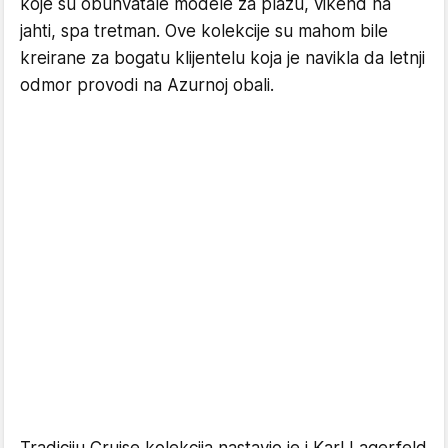
koje su obuhvatale modele za plažu, vikend na
jahti, spa tretman. Ove kolekcije su mahom bile
kreirane za bogatu klijentelu koja je navikla da letnji
odmor provodi na Azurnoj obali.
Tradiciju Cruise kolekcija nastavio je i Karl Lagerfeld