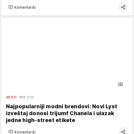
Komentariši
VESTI
PRE 21 H
Najpopularniji modni brendovi: Novi Lyst
izveštaj donosi trijumf Chanela i ulazak
jedne high-street etikete
Komentariši