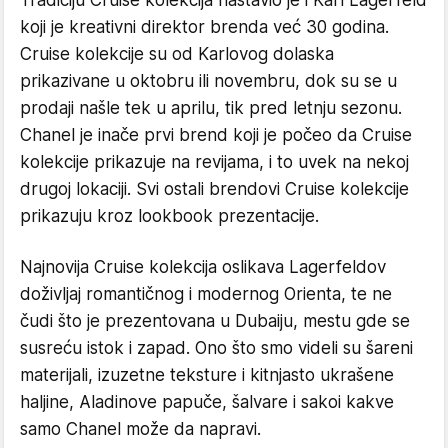
koji je kreativni direktor brenda već 30 godina.
Cruise kolekcije su od Karlovog dolaska
prikazivane u oktobru ili novembru, dok su se u
prodaji našle tek u aprilu, tik pred letnju sezonu.
Chanel je inače prvi brend koji je počeo da Cruise
kolekcije prikazuje na revijama, i to uvek na nekoj
drugoj lokaciji. Svi ostali brendovi Cruise kolekcije
prikazuju kroz lookbook prezentacije.
Najnovija Cruise kolekcija oslikava Lagerfeldov
doživljaj romantičnog i modernog Orienta, te ne
čudi što je prezentovana u Dubaiju, mestu gde se
susreću istok i zapad. Ono što smo videli su šareni
materijali, izuzetne teksture i kitnjasto ukrašene
haljine, Aladinove papuče, šalvare i sakoi kakve
samo Chanel može da napravi.