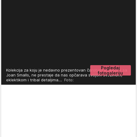
Pogledaj
Kolekcija za koju je nedavno prezentovan čaroban lookbook sa
fotogaleriju
Joan Smalls, ne prestaje da nas opčarava svojom svežinom,
eklektikom i tribal detaljima...
Foto: