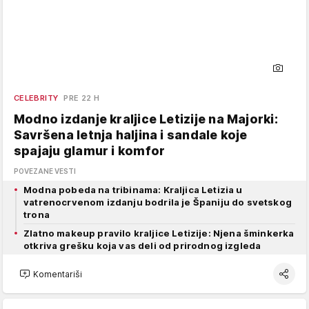
CELEBRITY
PRE 22 H
Modno izdanje kraljice Letizije na Majorki:
Savršena letnja haljina i sandale koje
spajaju glamur i komfor
POVEZANE VESTI
Modna pobeda na tribinama: Kraljica Letizia u
vatrenocrvenom izdanju bodrila je Španiju do svetskog
trona
Zlatno makeup pravilo kraljice Letizije: Njena šminkerka
otkriva grešku koja vas deli od prirodnog izgleda
Komentariši