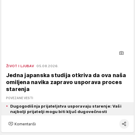
ŽIVOT I LJUBAV
05.08.2026.
Jedna japanska studija otkriva da ova naša
omiljena navika zapravo usporava proces
starenja
POVEZANE VESTI
Dugogodišnja prijateljstva usporavaju starenje: Vaši
najbolji prijatelji mogu biti ključ dugovečnosti
Komentariši