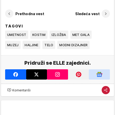
Prethodna vest
Sledeća vest
TAGOVI
UMETNOST
KOSTIM
IZLOŽBA
MET GALA
MUZEJ
HALJINE
TELO
MODNI DIZAJNER
Pridruži se ELLE zajednici.
Komentariši