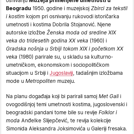
osnivanju
Muzeja primenjene umetnosti u
Beogradu
1950. godine i muzejskoj
Zbirci za tekstil
i kostim
kojom pri osnivanju rukovodi istoričarka
umetnosti i kostima Dobrila Stojanović. Njene
autorske izložbe
Ženska moda od sredine XIX
veka do tridesetih godina XX veka
(1960) i
Gradska nošnja u Srbiji tokom XIX i početkom XX
veka
(1980) parirale su, u skladu sa kulturno-
umetničkom, ekonomskom i sociopolitičkom
situacijom u Srbiji i
Jugoslaviji
, tadašnjim izložbama
mode u
Metropoliten
muzeju.
Na planu događaja koji bi parirali samoj
Met Gali
i
ovogodišnjoj temi umetnosti kostima, jugoslovenski i
beogradski pandani tome bile su revije
Folklor i
moda
Anđelke Slijepčević, te revija kolekcije
Simonida Aleksandra Joksimovića u Galeriji fresaka.