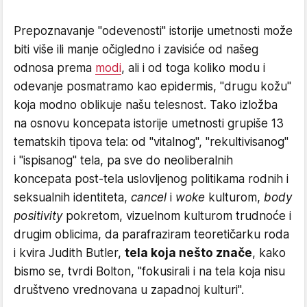
Prepoznavanje "odevenosti" istorije umetnosti može
biti više ili manje očigledno i zavisiće od našeg
odnosa prema
modi
, ali i od toga koliko modu i
odevanje posmatramo kao epidermis, "drugu kožu"
koja modno oblikuje našu telesnost. Tako izložba
na osnovu koncepata istorije umetnosti grupiše 13
tematskih tipova tela: od "vitalnog", "rekultivisanog"
i "ispisanog" tela, pa sve do neoliberalnih
koncepata post-tela uslovljenog politikama rodnih i
seksualnih identiteta,
cancel
i
woke
kulturom,
body
positivity
pokretom, vizuelnom kulturom trudnoće i
drugim oblicima, da parafraziram teoretičarku roda
i kvira Judith Butler,
tela koja nešto znače
, kako
bismo se, tvrdi Bolton, "fokusirali i na tela koja nisu
društveno vrednovana u zapadnoj kulturi".