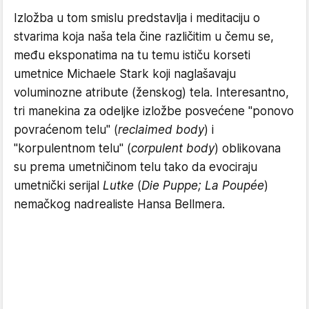
Izložba u tom smislu predstavlja i meditaciju o
stvarima koja naša tela čine različitim u čemu se,
među eksponatima na tu temu ističu korseti
umetnice Michaele Stark koji naglašavaju
voluminozne atribute (ženskog) tela. Interesantno,
tri manekina za odeljke izložbe posvećene "ponovo
povraćenom telu" (
reclaimed body
) i
"korpulentnom telu" (
corpulent body
) oblikovana
su prema umetničinom telu tako da evociraju
umetnički serijal
Lutke
(
Die Puppe; La Poupée
)
nemačkog nadrealiste Hansa Bellmera.