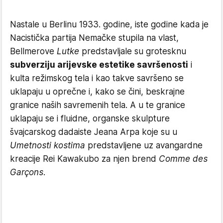
Nastale u Berlinu 1933. godine, iste godine kada je
Nacistička partija Nemačke stupila na vlast,
Bellmerove
Lutke
predstavljale su grotesknu
subverziju arijevske estetike savršenosti
i
kulta režimskog tela i kao takve savršeno se
uklapaju u oprečne i, kako se čini, beskrajne
granice naših savremenih tela. A u te granice
uklapaju se i fluidne, organske skulpture
švajcarskog dadaiste Jeana Arpa koje su u
Umetnosti kostima
predstavljene uz avangardne
kreacije Rei Kawakubo za njen brend
Comme des
Garçons
.