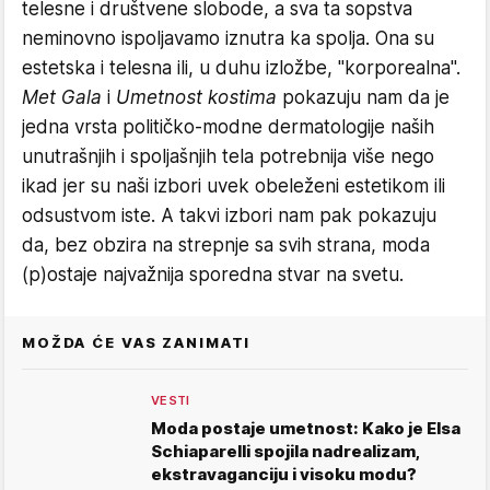
telesne i društvene slobode, a sva ta sopstva
neminovno ispoljavamo iznutra ka spolja. Ona su
estetska i telesna ili, u duhu izložbe, "korporealna".
Met Gala
i
Umetnost kostima
pokazuju nam da je
jedna vrsta političko-modne dermatologije naših
unutrašnjih i spoljašnjih tela potrebnija više nego
ikad jer su naši izbori uvek obeleženi estetikom ili
odsustvom iste. A takvi izbori nam pak pokazuju
da, bez obzira na strepnje sa svih strana, moda
(p)ostaje najvažnija sporedna stvar na svetu.
MOŽDA ĆE VAS ZANIMATI
VESTI
Moda postaje umetnost: Kako je Elsa
Schiaparelli spojila nadrealizam,
ekstravaganciju i visoku modu?