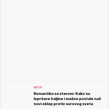
VESTI
Romantika sa stavom: Kako su
lepršave haljine i mašne postale naš
novi oklop protiv surovog sveta