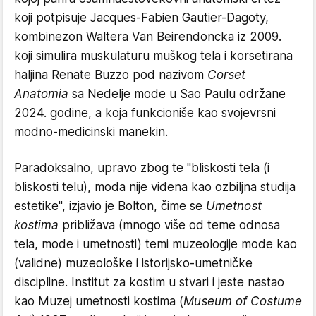
koji potpisuje Jacques-Fabien Gautier-Dagoty,
kombinezon Waltera Van Beirendoncka iz 2009.
koji simulira muskulaturu muškog tela i korsetirana
haljina Renate Buzzo pod nazivom
Corset
Anatomia
sa Nedelje mode u Sao Paulu održane
2024. godine, a koja funkcioniše kao svojevrsni
modno-medicinski manekin.
Paradoksalno, upravo zbog te "bliskosti tela (i
bliskosti telu), moda nije viđena kao ozbiljna studija
estetike", izjavio je Bolton, čime se
Umetnost
kostima
približava (mnogo više od teme odnosa
tela, mode i umetnosti) temi muzeologije mode kao
(validne) muzeološke i istorijsko-umetničke
discipline. Institut za kostim u stvari i jeste nastao
kao Muzej umetnosti kostima (
Museum of Costume