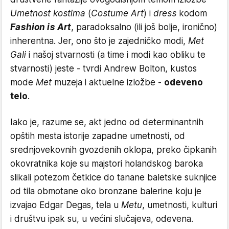
Umetnost kostima
(
Costume Art
) i
dress
kodom
Fashion is Art
, paradoksalno (ili još bolje, ironično)
inherentna. Jer, ono što je zajedničko modi,
Met
Gali
i našoj stvarnosti (a time i modi kao obliku te
stvarnosti) jeste - tvrdi Andrew Bolton, kustos
mode
Met
muzeja i aktuelne izložbe -
odeveno
telo
.
Iako je, razume se, akt jedno od determinantnih
opštih mesta istorije zapadne umetnosti, od
srednjovekovnih gvozdenih oklopa, preko čipkanih
okovratnika koje su majstori holandskog baroka
slikali potezom četkice do tanane baletske suknjice
od tila obmotane oko bronzane balerine koju je
izvajao Edgar Degas, tela u
Metu
, umetnosti, kulturi
i društvu ipak su, u većini slučajeva, odevena.