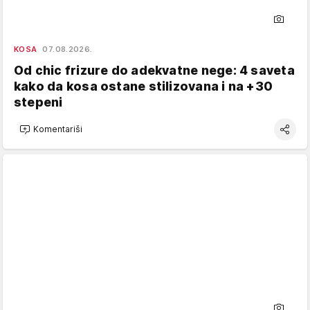
KOSA
07.08.2026.
Od chic frizure do adekvatne nege: 4 saveta
kako da kosa ostane stilizovana i na +30
stepeni
Komentariši