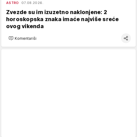
ASTRO
07.08.2026.
Zvezde su im izuzetno naklonjene: 2
horoskopska znaka imaće najviše sreće
ovog vikenda
Komentariši