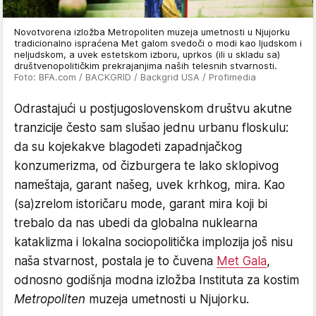
Novotvorena izložba Metropoliten muzeja umetnosti u Njujorku
tradicionalno ispraćena Met galom svedoči o modi kao ljudskom i
neljudskom, a uvek estetskom izboru, uprkos (ili u skladu sa)
društvenopolitičkim prekrajanjima naših telesnih stvarnosti.
Foto: BFA.com / BACKGRID / Backgrid USA / Profimedia
Odrastajući u postjugoslovenskom društvu akutne
tranzicije često sam slušao jednu urbanu floskulu:
da su kojekakve blagodeti zapadnjačkog
konzumerizma, od čizburgera te lako sklopivog
nameštaja, garant našeg, uvek krhkog, mira. Kao
(sa)zrelom istoričaru mode, garant mira koji bi
trebalo da nas ubedi da globalna nuklearna
kataklizma i lokalna sociopolitička implozija još nisu
naša stvarnost, postala je to čuvena
Met Gala
,
odnosno godišnja modna izložba Instituta za kostim
Metropoliten
muzeja umetnosti u Njujorku.