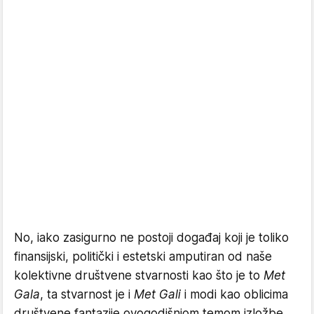
No, iako zasigurno ne postoji događaj koji je toliko
finansijski, politički i estetski amputiran od naše
kolektivne društvene stvarnosti kao što je to
Met
Gala
, ta stvarnost je i
Met Gali
i modi kao oblicima
društvene fantazije ovogodišnjom temom izložbe