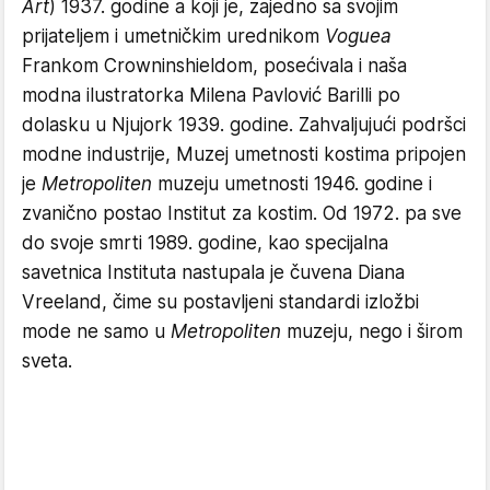
Art
) 1937. godine a koji je, zajedno sa svojim
prijateljem i umetničkim urednikom
Voguea
Frankom Crowninshieldom, posećivala i naša
modna ilustratorka Milena Pavlović Barilli po
dolasku u Njujork 1939. godine. Zahvaljujući podršci
modne industrije, Muzej umetnosti kostima pripojen
je
Metropoliten
muzeju umetnosti 1946. godine i
zvanično postao Institut za kostim. Od 1972. pa sve
do svoje smrti 1989. godine, kao specijalna
savetnica Instituta nastupala je čuvena Diana
Vreeland, čime su postavljeni standardi izložbi
mode ne samo u
Metropoliten
muzeju, nego i širom
sveta.