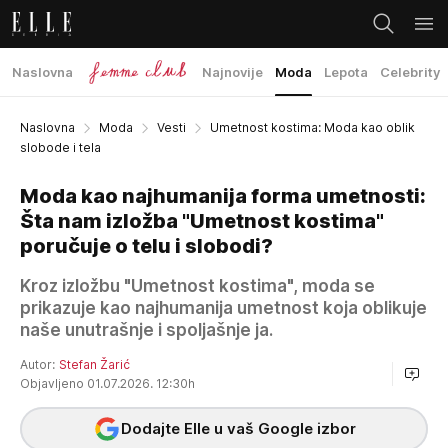
Naslovna
Najnovije
Moda
Lepota
Celebrity
Naslovna
Moda
Vesti
Umetnost kostima: Moda kao oblik
slobode i tela
Moda kao najhumanija forma umetnosti:
Šta nam izložba "Umetnost kostima"
poručuje o telu i slobodi?
Kroz izložbu "Umetnost kostima", moda se
prikazuje kao najhumanija umetnost koja oblikuje
naše unutrašnje i spoljašnje ja.
Autor:
Stefan Žarić
Objavljeno 01.07.2026. 12:30h
Dodajte Elle u vaš Google izbor