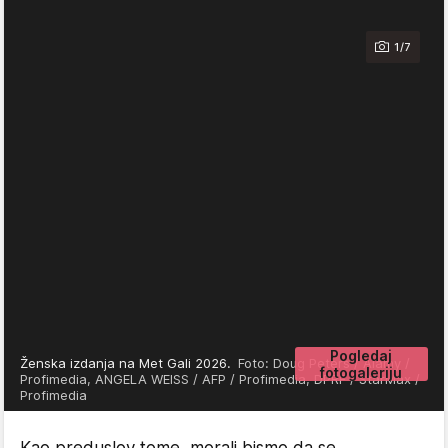
1/7
Pogledaj
Ženska izdanja na Met Gali 2026.
Foto: Doug Peters / Alamy /
fotogaleriju
Profimedia, ANGELA WEISS / AFP / Profimedia, DPRF / StarMax /
Profimedia