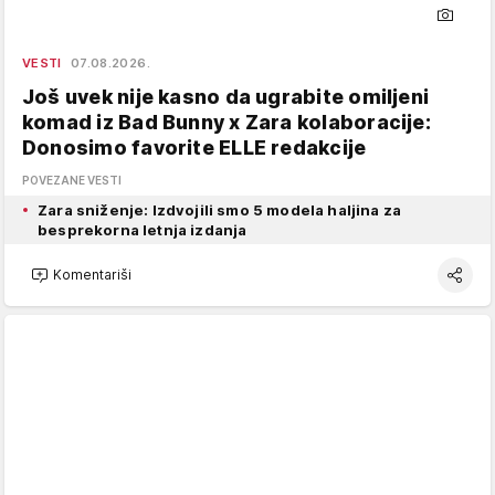
VESTI
07.08.2026.
Još uvek nije kasno da ugrabite omiljeni
komad iz Bad Bunny x Zara kolaboracije:
Donosimo favorite ELLE redakcije
POVEZANE VESTI
Zara sniženje: Izdvojili smo 5 modela haljina za
besprekorna letnja izdanja
Komentariši