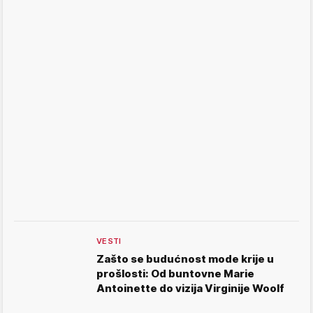
VESTI
Zašto se budućnost mode krije u
prošlosti: Od buntovne Marie
Antoinette do vizija Virginije Woolf