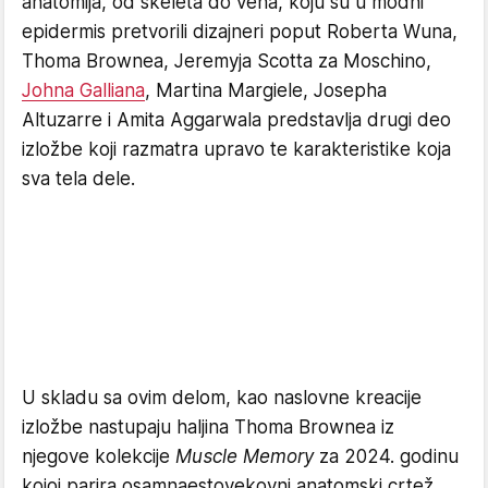
anatomija, od skeleta do vena, koju su u modni
epidermis pretvorili dizajneri poput Roberta Wuna,
Thoma Brownea, Jeremyja Scotta za Moschino,
Johna Galliana
, Martina Margiele, Josepha
Altuzarre i Amita Aggarwala predstavlja drugi deo
izložbe koji razmatra upravo te karakteristike koja
sva tela dele.
U skladu sa ovim delom, kao naslovne kreacije
izložbe nastupaju haljina Thoma Brownea iz
njegove kolekcije
Muscle Memory
za 2024. godinu
kojoj parira osamnaestovekovni anatomski crtež