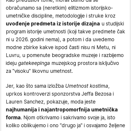
Kao preduslov tome, morali bismo da se
obračunamo sa (neretkim) elitizmom istorijsko-
umetničke discipline, metodologije i struke kroz
uvođenje predmeta iz istorije dizajna
u studijski
program istorije umetnosti (koji takve predmete čak
ni u 2026. godini nema), a potom i da uvedemo
modne zbirke kakve ispod časti nisu ni Metu, ni
Luvru, u pomenute beogradske muzeje i razbijemo
ideju
gatekeepinga
muzejskog prostora isključivo
za "visoku" likovnu umetnost.
Jer, kao što sama izložba
Umetnost kostima
,
uprkos kontroverzi sponzorstva Jeffa Bezosa i
Lauren Sanchez, pokazuje, moda jeste
najhumanija i najantropomorfnija umetnička
forma
. Njom otkrivamo i sakrivamo svoje ja, isto
koliko oblikujemo i ono "drugo ja" i osvajamo željene