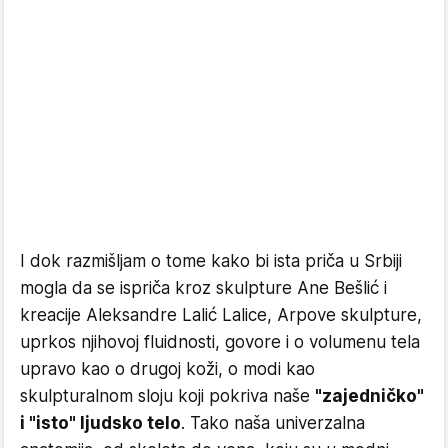
I dok razmišljam o tome kako bi ista priča u Srbiji
mogla da se ispriča kroz skulpture Ane Bešlić i
kreacije Aleksandre Lalić Lalice, Arpove skulpture,
uprkos njihovoj fluidnosti, govore i o volumenu tela
upravo kao o drugoj koži, o modi kao
skulpturalnom sloju koji pokriva naše
"zajedničko"
i "isto" ljudsko telo
. Tako naša univerzalna