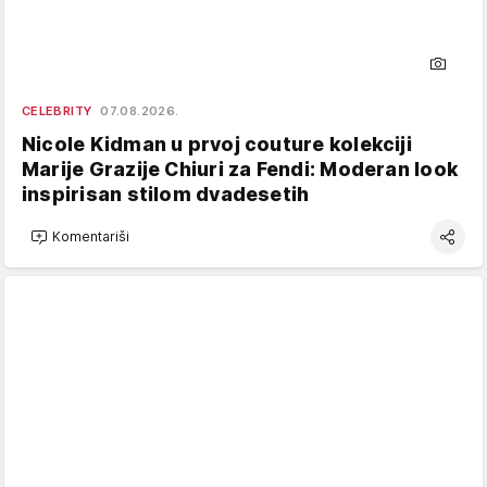
CELEBRITY
07.08.2026.
Nicole Kidman u prvoj couture kolekciji
Marije Grazije Chiuri za Fendi: Moderan look
inspirisan stilom dvadesetih
Komentariši