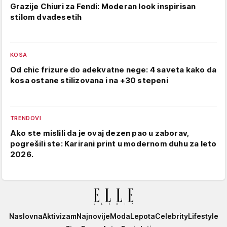
Grazije Chiuri za Fendi: Moderan look inspirisan
stilom dvadesetih
KOSA
Od chic frizure do adekvatne nege: 4 saveta kako da
kosa ostane stilizovana i na +30 stepeni
TRENDOVI
Ako ste mislili da je ovaj dezen pao u zaborav,
pogrešili ste: Karirani print u modernom duhu za leto
2026.
Elle
Naslovna
Aktivizam
Najnovije
Moda
Lepota
Celebrity
Lifestyle