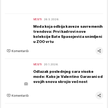
VESTI
26.5.2026.
Moda koja odbija kaveze savremenih
trendova: Prvi kadrovi nove
kolekcije Bate Spasojevića snimljeni
u ZOO vrtu
Komentariši
VESTI
20.1.2026.
Odlazak poslednjeg cara visoke
mode: Kako je Valentino Garavani od
svojih snova skrojio večnost
Komentariši