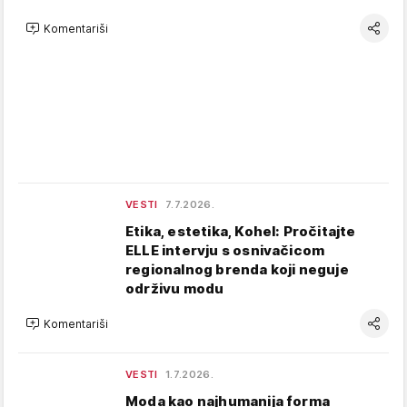
Komentariši
VESTI
7.7.2026.
Etika, estetika, Kohel: Pročitajte
ELLE intervju s osnivačicom
regionalnog brenda koji neguje
održivu modu
Komentariši
VESTI
1.7.2026.
Moda kao najhumanija forma