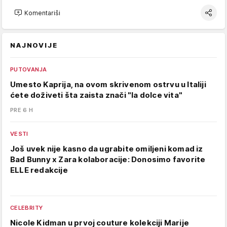
Komentariši
NAJNOVIJE
PUTOVANJA
Umesto Kaprija, na ovom skrivenom ostrvu u Italiji
ćete doživeti šta zaista znači "la dolce vita"
PRE 6 H
VESTI
Još uvek nije kasno da ugrabite omiljeni komad iz
Bad Bunny x Zara kolaboracije: Donosimo favorite
ELLE redakcije
CELEBRITY
Nicole Kidman u prvoj couture kolekciji Marije