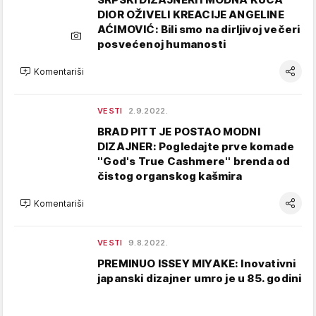
DIOR OŽIVELI KREACIJE ANGELINE
AĆIMOVIĆ: Bili smo na dirljivoj večeri
posvećenoj humanosti
Komentariši
VESTI
2.9.2022.
BRAD PITT JE POSTAO MODNI
DIZAJNER: Pogledajte prve komade
''God's True Cashmere'' brenda od
čistog organskog kašmira
Komentariši
VESTI
9.8.2022.
PREMINUO ISSEY MIYAKE: Inovativni
japanski dizajner umro je u 85. godini