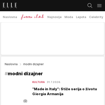
Naslovna
Najnovije
Moda
Lepota
Celebrity
Naslovna
modni dizajner
#
modni dizajner
KULTURA
31.7.2026.
"Made in Italy": Stiže serija o životu
Giorgia Armanija