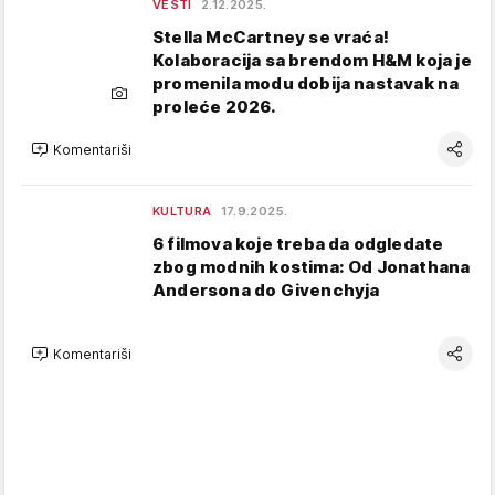
VESTI
2.12.2025.
Stella McCartney se vraća!
Kolaboracija sa brendom H&M koja je
promenila modu dobija nastavak na
proleće 2026.
Komentariši
KULTURA
17.9.2025.
6 filmova koje treba da odgledate
zbog modnih kostima: Od Jonathana
Andersona do Givenchyja
Komentariši