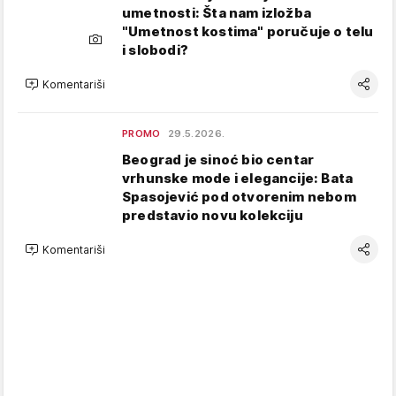
umetnosti: Šta nam izložba
"Umetnost kostima" poručuje o telu
i slobodi?
Komentariši
PROMO
29.5.2026.
Beograd je sinoć bio centar
vrhunske mode i elegancije: Bata
Spasojević pod otvorenim nebom
predstavio novu kolekciju
Komentariši