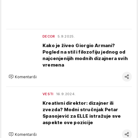
DECOR
5.9.2025.
Kako je živeo Giorgio Armani?
Pogled na stil i filozofiju jednog od
najcenjenijih modnih dizajnera svih
vremena
Komentariši
VESTI
16.9.2024.
Kreativni direktor: dizajner ili
zvezda? Modni stručnjak Petar
Spasojević za ELLE istražuje sve
aspekte ove pozicije
Komentariši