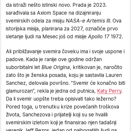
da istraži nešto istinski novo. Prada je 2023.
sarađivala sa Axiom Space na dizajniranju
svemirskih odela za misiju
NASA-e Artemis III
. Ova
istorijska misija, planirana za 2027, označiće prvo
sletanje ljudi na Mesec još od misije
Apollo 17
1972.
Ali približavanje svemira čoveku ima i svoje uspone i
padove. Kada je ranije ove godine održan
suborbitalni let
Blue Origina
, kritikovan je, naročito
zato što je ženska posada, koju je sastavila Lauren
Sanchez, delovala površno. "Svemir će konačno biti
glamurozan", rekla je jedna od putnica,
Katy Perry
.
Da li svemir uopšte treba opisivati tako ležerno?
Pored toga, u trenutku krize povećanih troškova
života, Sanchezova i prijatelji koji su se hvalili
svemirskim izletom koji je finansirao njen tadašnji
verenik Jeff Bezos, jedan od najbogatijih ljudi na