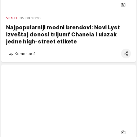
VESTI
05.08.2026.
Najpopularniji modni brendovi: Novi Lyst
izveštaj donosi trijumf Chanela i ulazak
jedne high-street etikete
Komentariši