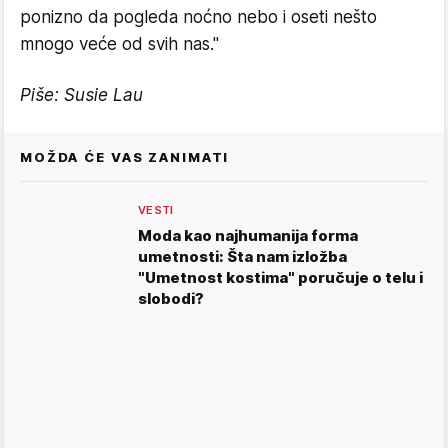
ponizno da pogleda noćno nebo i oseti nešto
mnogo veće od svih nas."
Piše: Susie Lau
MOŽDA ĆE VAS ZANIMATI
VESTI
Moda kao najhumanija forma
umetnosti: Šta nam izložba
"Umetnost kostima" poručuje o telu i
slobodi?