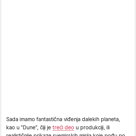
Sada imamo fantastična viđenja dalekih planeta,
kao u "Dune", čiji je
treći deo
u produkciji, ili
realističnije prikaze svemirskih misija koje pođu po