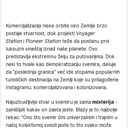
Komercijalizacija niske orbite oko Zemlje brzo
postaje stvarnost, dok projekti
Voyager
Station
i
Pioneer Station
teže da postanu prvi
luksuzni smeštaj iznad naše planete. Ovo
predstavlja ekstremnu želju za putovanjima. Dok
neki to hvale kao demokratizaciju svemira, deluje
da "poslednja granica" već ide stopama popularnih
turističkih destinacija na Zemlji koje su prilagođene
Instagramu: komercijalizovana i kolonizovana.
Najuzbudljivija stvar u svemiru je sama
misterija
-
zamišljati kakav on zaista jeste. Blazy je to najbolje
rekao: "Ono što svemir čini univerzalnim i trajnim u
našoj kolektivnoj svesti jeste to što svako može