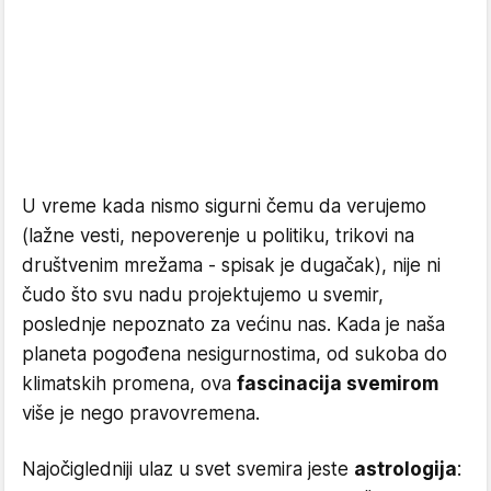
U vreme kada nismo sigurni čemu da verujemo
(lažne vesti, nepoverenje u politiku, trikovi na
društvenim mrežama - spisak je dugačak), nije ni
čudo što svu nadu projektujemo u svemir,
poslednje nepoznato za većinu nas. Kada je naša
planeta pogođena nesigurnostima, od sukoba do
klimatskih promena, ova
fascinacija svemirom
više je nego pravovremena.
Najočigledniji ulaz u svet svemira jeste
astrologija
: