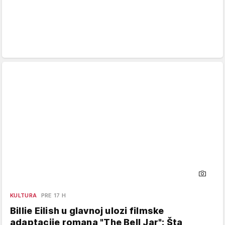
KULTURA
PRE 17 H
Billie Eilish u glavnoj ulozi filmske
adaptacije romana "The Bell Jar": Šta