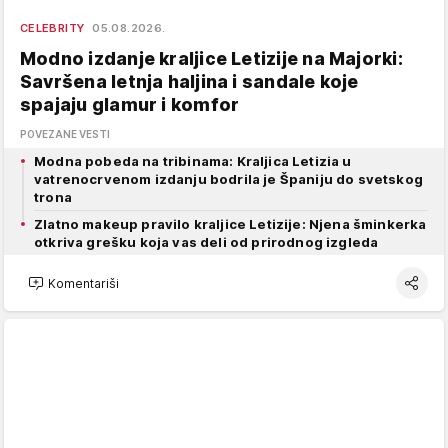
CELEBRITY
05.08.2026.
Modno izdanje kraljice Letizije na Majorki:
Savršena letnja haljina i sandale koje
spajaju glamur i komfor
POVEZANE VESTI
Modna pobeda na tribinama: Kraljica Letizia u
vatrenocrvenom izdanju bodrila je Španiju do svetskog
trona
Zlatno makeup pravilo kraljice Letizije: Njena šminkerka
otkriva grešku koja vas deli od prirodnog izgleda
Komentariši