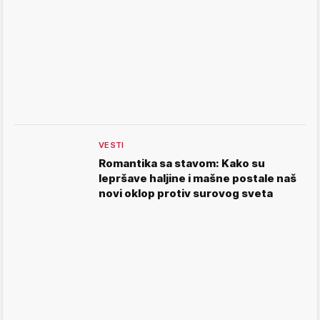
VESTI
Romantika sa stavom: Kako su
lepršave haljine i mašne postale naš
novi oklop protiv surovog sveta