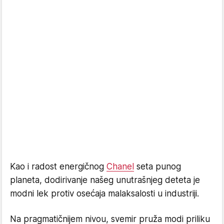
Kao i radost energičnog
Chanel
seta punog
planeta, dodirivanje našeg unutrašnjeg deteta je
modni lek protiv osećaja malaksalosti u industriji.
Na pragmatičnijem nivou, svemir pruža modi priliku