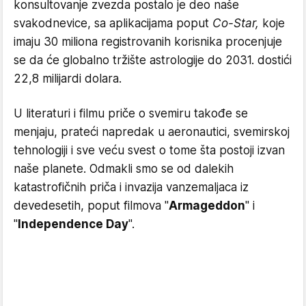
konsultovanje zvezda postalo je deo naše
svakodnevice, sa aplikacijama poput
Co-Star,
koje
imaju 30 miliona registrovanih korisnika procenjuje
se da će globalno tržište astrologije do 2031. dostići
22,8 milijardi dolara.
U literaturi i filmu priče o svemiru takođe se
menjaju, prateći napredak u aeronautici, svemirskoj
tehnologiji i sve veću svest o tome šta postoji izvan
naše planete. Odmakli smo se od dalekih
katastrofičnih priča i invazija vanzemaljaca iz
devedesetih, poput filmova "
Armageddon
" i
"
Independence Day
".