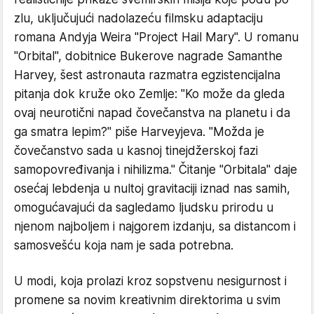
zlu, uključujući nadolazeću filmsku adaptaciju
romana Andyja Weira "Project Hail Mary". U romanu
"Orbital", dobitnice Bukerove nagrade Samanthe
Harvey, šest astronauta razmatra egzistencijalna
pitanja dok kruže oko Zemlje: "Ko može da gleda
ovaj neurotični napad čovečanstva na planetu i da
ga smatra lepim?" piše Harveyjeva. "Možda je
čovečanstvo sada u kasnoj tinejdžerskoj fazi
samopovređivanja i nihilizma." Čitanje "Orbitala" daje
osećaj lebdenja u nultoj gravitaciji iznad nas samih,
omogućavajući da sagledamo ljudsku prirodu u
njenom najboljem i najgorem izdanju, sa distancom i
samosvešću koja nam je sada potrebna.
U modi, koja prolazi kroz sopstvenu nesigurnost i
promene sa novim kreativnim direktorima u svim