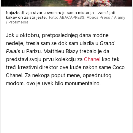
Najuzbudljivija stvar u svemiru je sama misterija - zamišljati
kakav on zaista jeste.
Foto: ABACAPRESS, Abaca Press / Alamy
/ Profimedia
Još u oktobru, pretposlednjeg dana modne
nedelje, tresla sam se dok sam ulazila u
Grand
Palais
u Parizu. Matthieu Blazy trebalo je da
predstavi svoju prvu kolekciju za
Chanel
kao tek
treći kreativni direktor ove kuće nakon same Coco
Chanel. Za nekoga poput mene, opsednutog
modom, ovo je uvek bilo monumentalno.