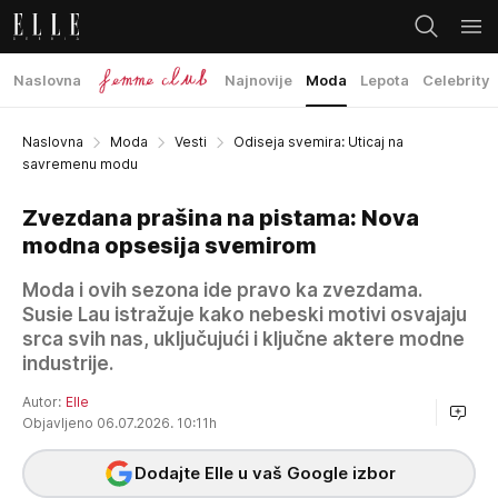
Naslovna
Najnovije
Moda
Lepota
Celebrity
Naslovna
Moda
Vesti
Odiseja svemira: Uticaj na
savremenu modu
Zvezdana prašina na pistama: Nova
modna opsesija svemirom
Moda i ovih sezona ide pravo ka zvezdama.
Susie Lau istražuje kako nebeski motivi osvajaju
srca svih nas, uključujući i ključne aktere modne
industrije.
Autor:
Elle
Objavljeno 06.07.2026. 10:11h
Dodajte Elle u vaš Google izbor