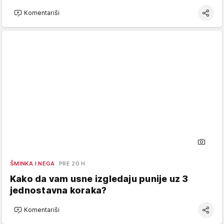
Komentariši
ŠMINKA I NEGA
PRE 20 H
Kako da vam usne izgledaju punije uz 3
jednostavna koraka?
Komentariši