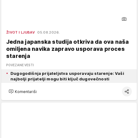
ŽIVOT I LJUBAV
05.08.2026.
Jedna japanska studija otkriva da ova naša
omiljena navika zapravo usporava proces
starenja
POVEZANE VESTI
Dugogodišnja prijateljstva usporavaju starenje: Vaši
najbolji prijatelji mogu biti ključ dugovečnosti
Komentariši