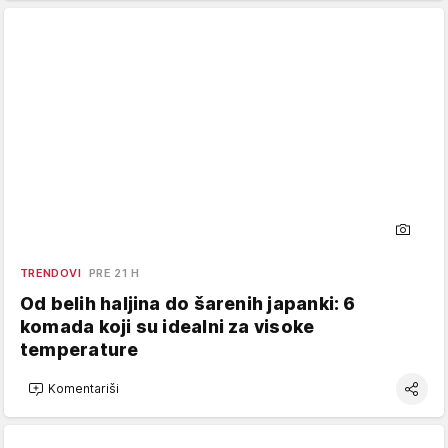
TRENDOVI
PRE 21 H
Od belih haljina do šarenih japanki: 6
komada koji su idealni za visoke
temperature
Komentariši