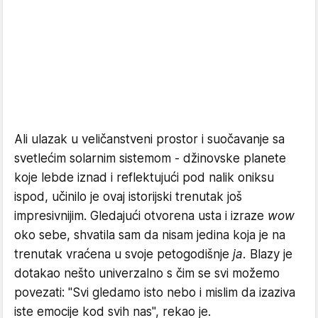
Ali ulazak u veličanstveni prostor i suočavanje sa
svetlećim solarnim sistemom - džinovske planete
koje lebde iznad i reflektujući pod nalik oniksu
ispod, učinilo je ovaj istorijski trenutak još
impresivnijim. Gledajući otvorena usta i izraze
wow
oko sebe, shvatila sam da nisam jedina koja je na
trenutak vraćena u svoje petogodišnje
ja.
Blazy je
dotakao nešto univerzalno s čim se svi možemo
povezati: "Svi gledamo isto nebo i mislim da izaziva
iste emocije kod svih nas", rekao je.