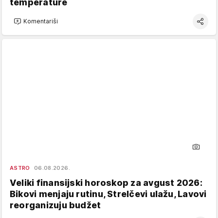
temperature
Komentariši
ASTRO
06.08.2026.
Veliki finansijski horoskop za avgust 2026:
Bikovi menjaju rutinu, Strelčevi ulažu, Lavovi
reorganizuju budžet