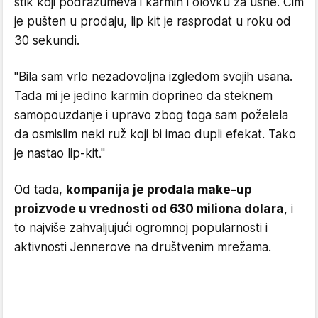
stik koji podrazumeva i karmin i olovku za usne. Čim
je pušten u prodaju, lip kit je rasprodat u roku od
30 sekundi.
"Bila sam vrlo nezadovoljna izgledom svojih usana.
Tada mi je jedino karmin doprineo da steknem
samopouzdanje i upravo zbog toga sam poželela
da osmislim neki ruž koji bi imao dupli efekat. Tako
je nastao lip-kit."
Od tada,
kompanija je prodala make-up
proizvode u vrednosti od 630 miliona dolara
, i
to najviše zahvaljujući ogromnoj popularnosti i
aktivnosti Jennerove na društvenim mrežama.