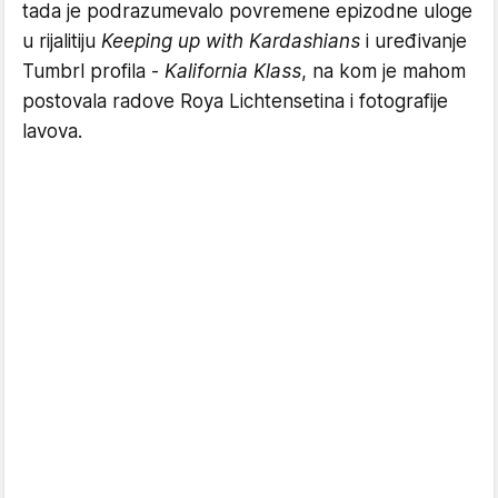
tada je podrazumevalo povremene epizodne uloge
u rijalitiju
Keeping up with Kardashians
i uređivanje
Tumbrl profila -
Kalifornia Klass
, na kom je mahom
postovala radove Roya Lichtensetina i fotografije
lavova.