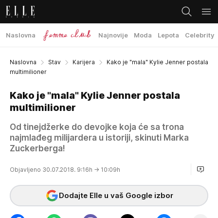
Naslovna
Najnovije
Moda
Lepota
Celebrity
Naslovna
Stav
Karijera
Kako je "mala" Kylie Jenner postala
multimilioner
Kako je "mala" Kylie Jenner postala
multimilioner
Od tinejdžerke do devojke koja će sa trona
najmlađeg milijardera u istoriji, skinuti Marka
Zuckerberga!
Objavljeno 30.07.2018. 9:16h
→ 10:09h
Dodajte Elle u vaš Google izbor