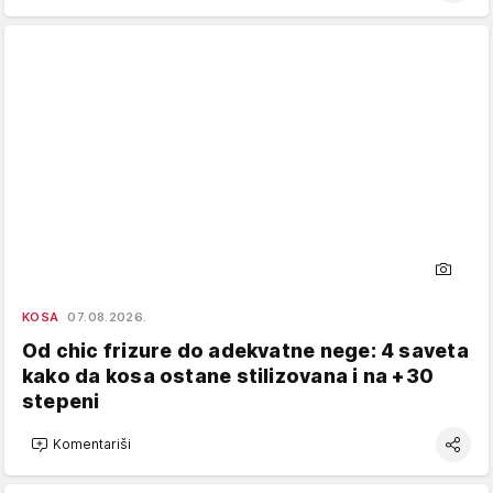
KOSA
07.08.2026.
Od chic frizure do adekvatne nege: 4 saveta
kako da kosa ostane stilizovana i na +30
stepeni
Komentariši