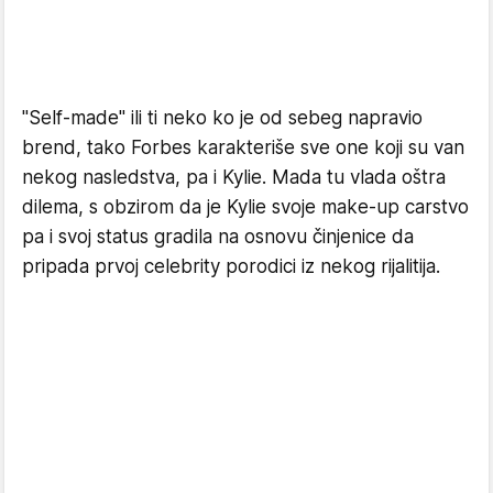
"Self-made" ili ti neko ko je od sebeg napravio
brend, tako Forbes karakteriše sve one koji su van
nekog nasledstva, pa i Kylie. Mada tu vlada oštra
dilema, s obzirom da je Kylie svoje make-up carstvo
pa i svoj status gradila na osnovu činjenice da
pripada prvoj celebrity porodici iz nekog rijalitija.