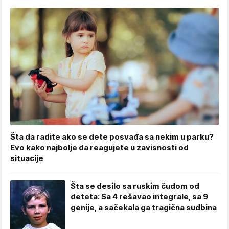
Šta da radite ako se dete posvađa sa nekim u parku?
Evo kako najbolje da reagujete u zavisnosti od
situacije
Šta se desilo sa ruskim čudom od
deteta: Sa 4 rešavao integrale, sa 9
genije, a sačekala ga tragična sudbina