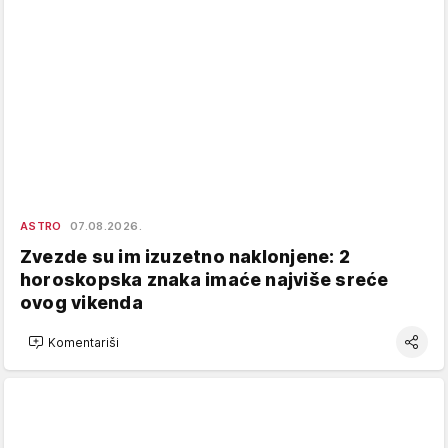
ASTRO
07.08.2026.
Zvezde su im izuzetno naklonjene: 2
horoskopska znaka imaće najviše sreće
ovog vikenda
Komentariši