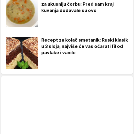
za ukusniju čorbu: Pred sam kraj
kuvanja dodavale su ovo
Recept za kolač smetanik: Ruski klasik
u 3 sloja, najviše će vas očarati fil od
pavlake i vanile