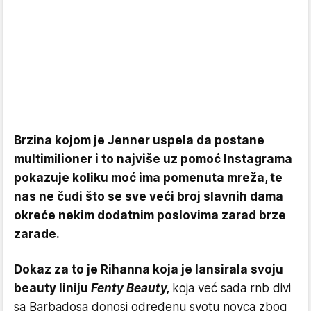
Brzina kojom je Jenner uspela da postane
multimilioner i to najviše uz pomoć Instagrama
pokazuje koliku moć ima pomenuta mreža, te
nas ne čudi što se sve veći broj slavnih dama
okreće nekim dodatnim poslovima zarad brze
zarade.
Dokaz za to je Rihanna koja je lansirala svoju
beauty liniju
Fenty Beauty,
koja već sada rnb divi
sa Barbadosa donosi određenu svotu novca zbog