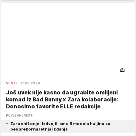
VESTI
07.08.2026.
Još uvek nije kasno da ugrabite omiljeni
komad iz Bad Bunny x Zara kolaboracije:
Donosimo favorite ELLE redakcije
POVEZANE VESTI
Zara sniženje: Izdvojili smo 5 modela haljina za
besprekorna letnja izdanja