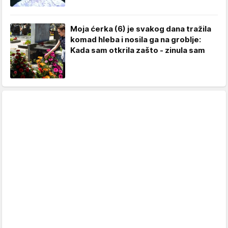
Moja ćerka (6) je svakog dana tražila
komad hleba i nosila ga na groblje:
Kada sam otkrila zašto - zinula sam