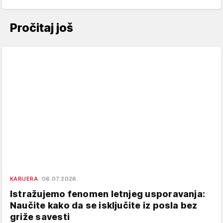
Pročitaj još
KARIJERA
06.07.2026.
Istražujemo fenomen letnjeg usporavanja:
Naučite kako da se isključite iz posla bez
griže savesti