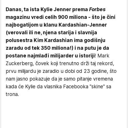
Danas, ta ista Kylie Jenner prema
Forbes
magazinu vredi celih 900 miliona - što je čini
najbogatijom u klanu Kardashian-Jenner
(verovali ili ne, njena starija i slavnija
polusestra Kim Kardashian ima godišnju
zaradu od tek 350 miliona!) i na putu je da
postane najmlađi milijarder u istoriji
! Mark
Zuckerberg, čovek koji trenutno drži taj rekord,
prvu milijardu je zaradio u dobi od 23 godine, što
nam jasno pokazuje da je samo pitanje vremena
kada će Kylie da vlasnika Facebooka "skine" sa
trona.