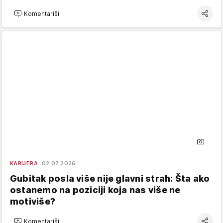
Komentariši
KARIJERA
02.07.2026.
Gubitak posla više nije glavni strah: Šta ako
ostanemo na poziciji koja nas više ne
motiviše?
Komentariši