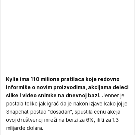
Kylie ima 110 miliona pratilaca koje redovno
informiše o novim proizvodima, akcijama deleći
slike i video snimke na dnevnoj bazi.
Jenner je
postala toliko jak igrač da je nakon izjave kako joj je
Snapchat postao "dosadan", spustila cenu akcija
ovoj društvenoj mreži na berzi za 6%, ili ti za 1.3
milijarde dolara.