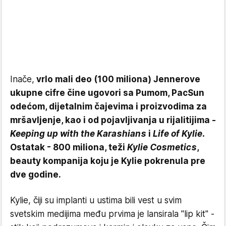
Inače,
vrlo mali deo (100 miliona) Jennerove
ukupne cifre čine ugovori sa Pumom, PacSun
odećom, dijetalnim čajevima i proizvodima za
mršavljenje, kao i od pojavljivanja u rijalitijima -
Keeping up with the Karashians
i
Life of Kylie.
Ostatak - 800 miliona, teži
Kylie Cosmetics
,
beauty kompanija koju je Kylie pokrenula pre
dve godine.
Kylie, čiji su implanti u ustima bili vest u svim
svetskim medijima među prvima je lansirala "lip kit" -