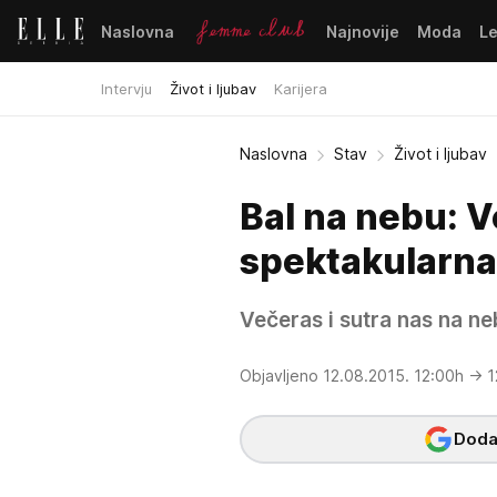
Naslovna
Najnovije
Moda
L
Intervju
Život i ljubav
Karijera
Naslovna
Stav
Život i ljubav
Bal na nebu: 
spektakularna
Večeras i sutra nas na ne
Objavljeno 12.08.2015. 12:00h
→ 1
Dodaj