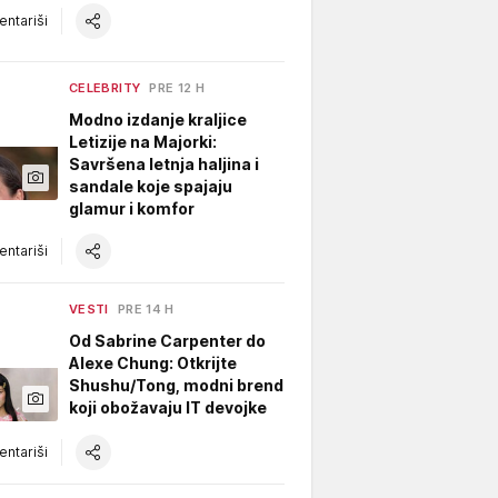
ntariši
CELEBRITY
PRE 12 H
Modno izdanje kraljice
Letizije na Majorki:
Savršena letnja haljina i
sandale koje spajaju
glamur i komfor
ntariši
VESTI
PRE 14 H
Od Sabrine Carpenter do
Alexe Chung: Otkrijte
Shushu/Tong, modni brend
koji obožavaju IT devojke
ntariši