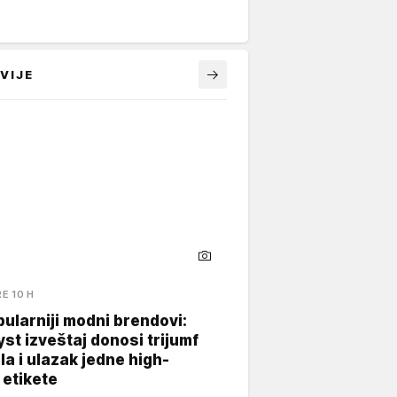
VIJE
RE 10 H
ularniji modni brendovi:
yst izveštaj donosi trijumf
a i ulazak jedne high-
 etikete