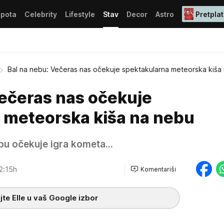
epota
Celebrity
Lifestyle
Stav
Decor
Astro
Pretplat
Bal na nebu: Večeras nas očekuje spektakularna meteorska kiša
Večeras nas očekuje
 meteorska kiša na nebu
bu očekuje igra kometa...
2:15h
Komentariši
te Elle u vaš Google izbor