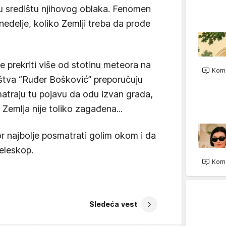
u središtu njihovog oblaka. Fenomen
edelje, koliko Zemlji treba da prođe
prekriti više od stotinu meteora na
Kome
štva “Ruđer Bošković” preporučuju
atraju tu pojavu da odu izvan grada,
Zemlja nije toliko zagađena...
or najbolje posmatrati golim okom i da
teleskop.
Kome
Sledeća vest