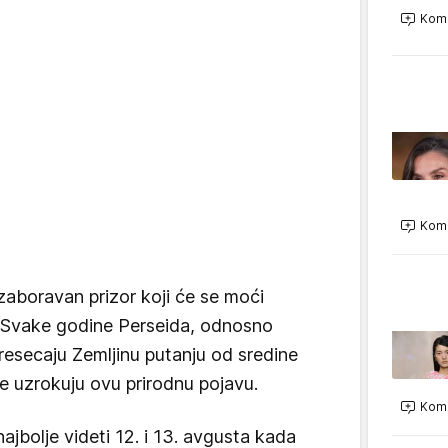
Kome
Kome
aboravan prizor koji će se moći
e. Svake godine Perseida, odnosno
resecaju Zemljinu putanju od sredine
me uzrokuju ovu prirodnu pojavu.
Kome
jbolje videti 12. i 13. avgusta kada