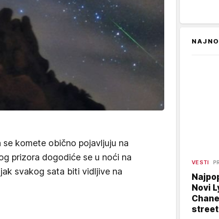
NAJNO
 se komete obično pojavljuju na
og prizora dogodiće se u noći na
VESTI
P
jak svakog sata biti vidljive na
Najpop
Novi L
Chanel
street