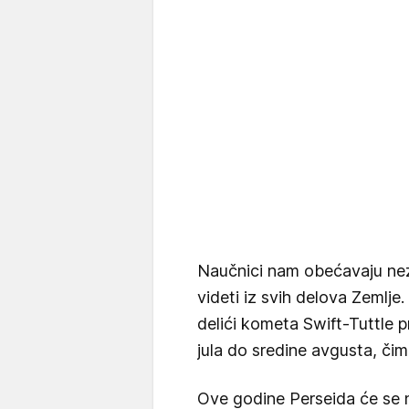
Naučnici nam obećavaju nez
videti iz svih delova Zemlj
delići kometa Swift-Tuttle p
jula do sredine avgusta, či
Ove godine Perseida će se na