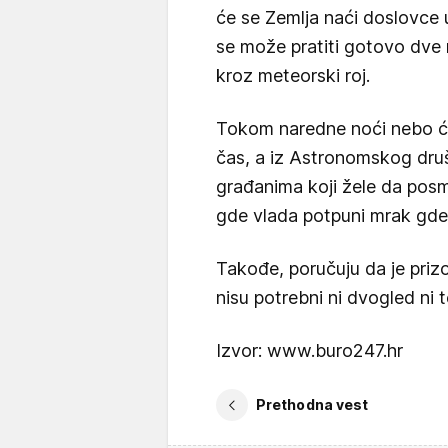
će se Zemlja naći doslovce 
se može pratiti gotovo dve n
kroz meteorski roj.
Tokom naredne noći nebo će 
čas, a iz Astronomskog dru
građanima koji žele da posm
gde vlada potpuni mrak gde 
Takođe, poručuju da je priz
nisu potrebni ni dvogled ni 
Izvor: www.buro247.hr
Prethodna vest