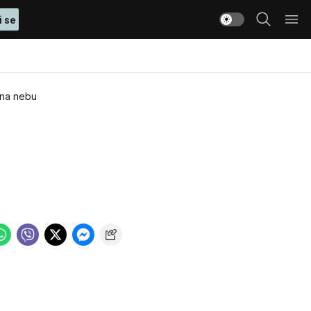
i se
 na nebu