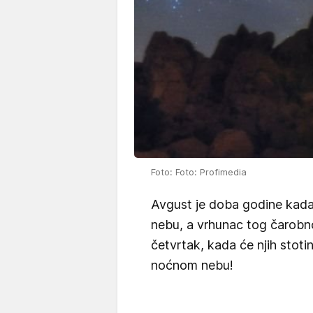
Foto: Foto: Profimedia
Avgust je doba godine kada
nebu, a vrhunac tog čarobn
četvrtak, kada će njih stotin
noćnom nebu!