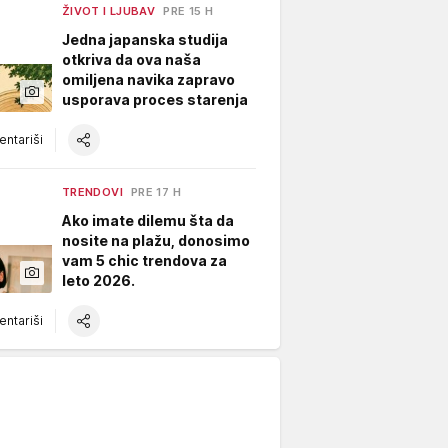
ŽIVOT I LJUBAV
PRE 15 H
Jedna japanska studija
otkriva da ova naša
omiljena navika zapravo
usporava proces starenja
ntariši
TRENDOVI
PRE 17 H
Ako imate dilemu šta da
nosite na plažu, donosimo
vam 5 chic trendova za
leto 2026.
ntariši