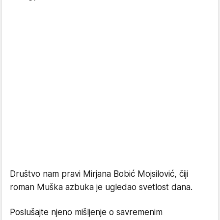
Društvo nam pravi Mirjana Bobić Mojsilović, čiji
roman Muška azbuka je ugledao svetlost dana.
Poslušajte njeno mišljenje o savremenim