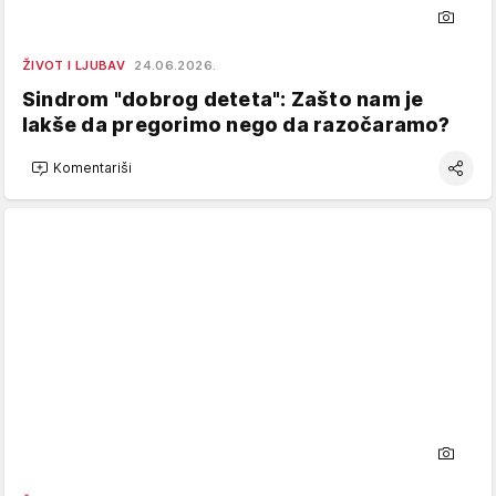
ŽIVOT I LJUBAV
24.06.2026.
Sindrom "dobrog deteta": Zašto nam je
lakše da pregorimo nego da razočaramo?
Komentariši