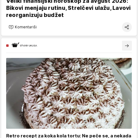
Veliki finansijski horoskop za avgust 2026:
Bikovi menjaju rutinu, Strelčevi ulažu, Lavovi
reorganizuju budžet
Komentariši
Retro recept za koka kola tortu: Ne peče se, a nekada