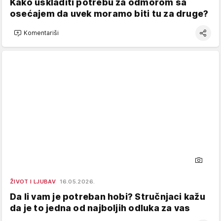
Kako uskladiti potrebu za odmorom sa
osećajem da uvek moramo biti tu za druge?
Komentariši
ŽIVOT I LJUBAV
16.05.2026.
Da li vam je potreban hobi? Stručnjaci kažu
da je to jedna od najboljih odluka za vas