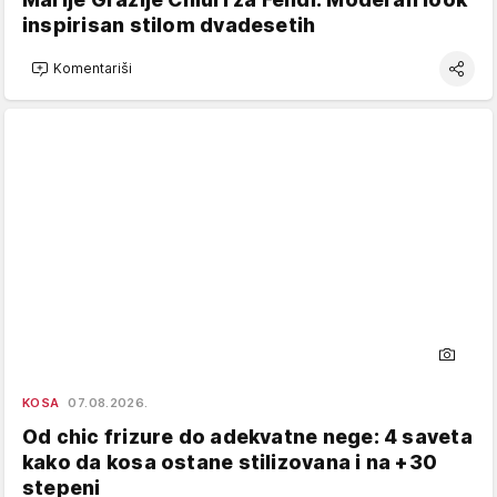
inspirisan stilom dvadesetih
Komentariši
KOSA
07.08.2026.
Od chic frizure do adekvatne nege: 4 saveta
kako da kosa ostane stilizovana i na +30
stepeni