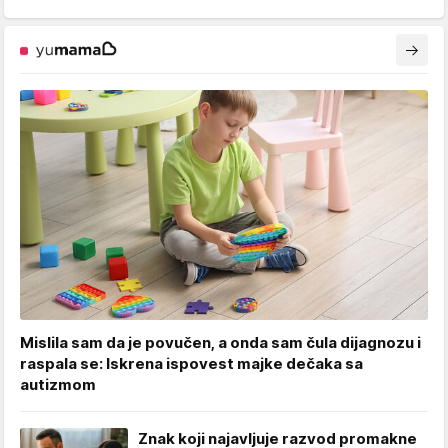
Mislila sam da je povučen, a onda sam čula dijagnozu i
raspala se: Iskrena ispovest majke dečaka sa
autizmom
Znak koji najavljuje razvod promakne