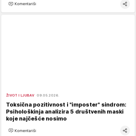
Komentariši
ŽIVOT I LJUBAV
09.05.2026.
Toksična pozitivnost i "imposter" sindrom:
Psihološkinja analizira 5 društvenih maski
koje najčešće nosimo
Komentariši