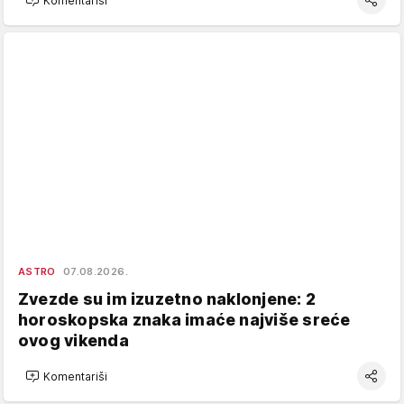
Komentariši
ASTRO
07.08.2026.
Zvezde su im izuzetno naklonjene: 2
horoskopska znaka imaće najviše sreće
ovog vikenda
Komentariši