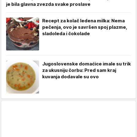
je bila glavna zvezda svake proslave
Recept za kolač ledena milka: Nema
pečenja, ovo je savršen spoj plazme,
sladoleda i čokolade
Jugoslovenske domaćice imale su trik
za ukusniju čorbu: Pred sam kraj
kuvanja dodavale su ovo