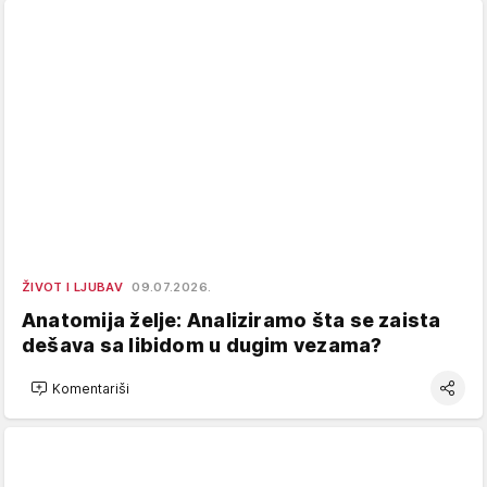
ŽIVOT I LJUBAV
09.07.2026.
Anatomija želje: Analiziramo šta se zaista
dešava sa libidom u dugim vezama?
Komentariši