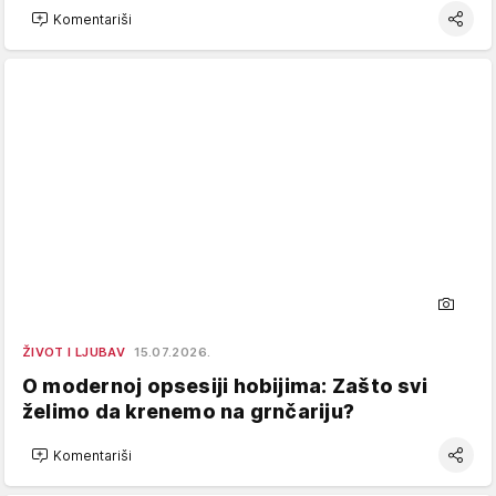
Komentariši
ŽIVOT I LJUBAV
15.07.2026.
O modernoj opsesiji hobijima: Zašto svi
želimo da krenemo na grnčariju?
Komentariši