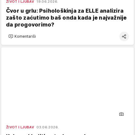
ŽIVOT I LJUBAV
19.06.2026.
Čvor u grlu: Psihološkinja za ELLE analizira
zašto zaćutimo baš onda kada je najvažnije
da progovorimo?
Komentariši
ŽIVOT I LJUBAV
03.06.2026.