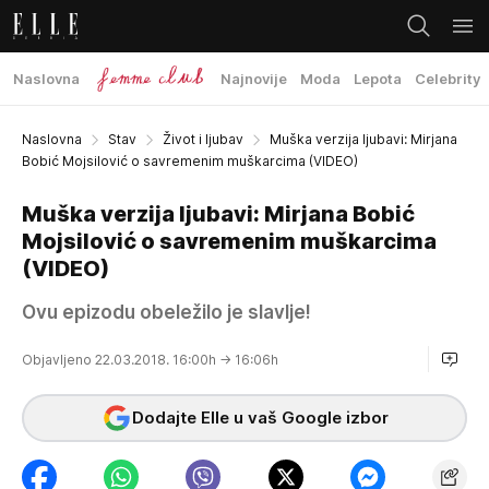
Naslovna
Najnovije
Moda
Lepota
Celebrity
Naslovna
Stav
Život i ljubav
Muška verzija ljubavi: Mirjana
Bobić Mojsilović o savremenim muškarcima (VIDEO)
Muška verzija ljubavi: Mirjana Bobić
Mojsilović o savremenim muškarcima
(VIDEO)
Ovu epizodu obeležilo je slavlje!
Objavljeno 22.03.2018. 16:00h
→ 16:06h
Dodajte Elle u vaš Google izbor