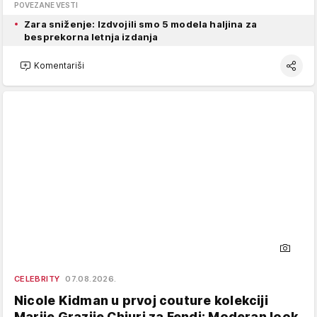
POVEZANE VESTI
Zara sniženje: Izdvojili smo 5 modela haljina za
besprekorna letnja izdanja
Komentariši
CELEBRITY
07.08.2026.
Nicole Kidman u prvoj couture kolekciji
Marije Grazije Chiuri za Fendi: Moderan look