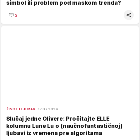
simbol ili problem pod maskom trenda?
2
ŽIVOT I LJUBAV
17.07.2026.
Slučaj jedne Olivere: Pročitajte ELLE
kolumnu Lune Lu o (naučnofantastičnoj)
ljubavi iz vremena pre algoritama