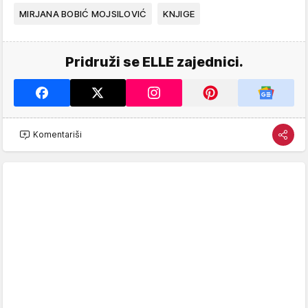
MIRJANA BOBIĆ MOJSILOVIĆ
KNJIGE
Pridruži se ELLE zajednici.
Komentariši