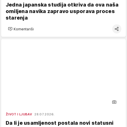
Jedna japanska studija otkriva da ova naša
omiljena navika zapravo usporava proces
starenja
Komentariši
ŽIVOT I LJUBAV
28.07.2026.
Da li je usamljenost postala novi statusni