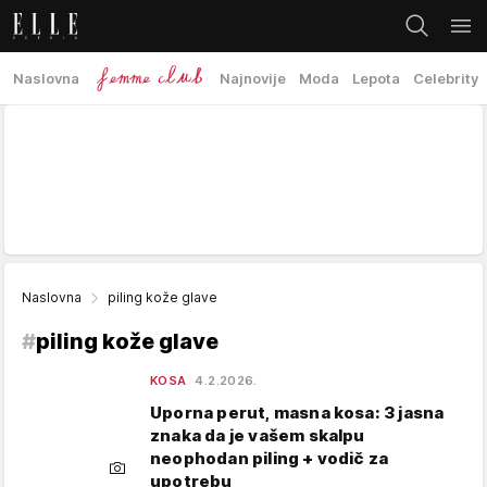
Naslovna
Najnovije
Moda
Lepota
Celebrity
Naslovna
piling kože glave
#
piling kože glave
KOSA
4.2.2026.
Uporna perut, masna kosa: 3 jasna
znaka da je vašem skalpu
neophodan piling + vodič za
upotrebu