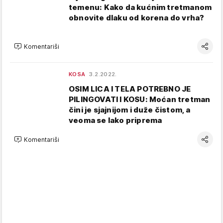
temenu: Kako da kućnim tretmanom
obnovite dlaku od korena do vrha?
Komentariši
KOSA
3.2.2022.
OSIM LICA I TELA POTREBNO JE
PILINGOVATI I KOSU: Moćan tretman
čini je sjajnijom i duže čistom, a
veoma se lako priprema
Komentariši