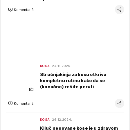
Komentariši
KOSA
24.11.2025.
Stručnjakinja za kosu otkriva
kompletnu rutinu kako da se
(konačno) rešite peruti
Komentariši
KOSA
26.12.2024.
Ključ negovane kose je u zdravom