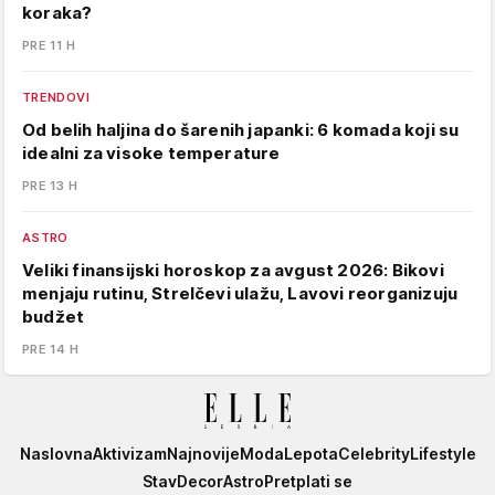
koraka?
PRE 11 H
TRENDOVI
Od belih haljina do šarenih japanki: 6 komada koji su
idealni za visoke temperature
PRE 13 H
ASTRO
Veliki finansijski horoskop za avgust 2026: Bikovi
menjaju rutinu, Strelčevi ulažu, Lavovi reorganizuju
budžet
PRE 14 H
Elle
Naslovna
Aktivizam
Najnovije
Moda
Lepota
Celebrity
Lifestyle
Stav
Decor
Astro
Pretplati se