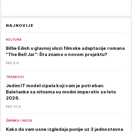
NAJNOVIJE
KULTURA
Billie Eilish u glavnoj ulozi filmske adaptacije romana
"The Bell Jar": Šta znamo o novom projektu?
PRE 8 H
TRENDOVI
Jedini IT model cipela koji vam je potreban:
Baletanke sa nitnama su modni imperativ za leto
2026.
PRE 10 H
ŠMINKA I NEGA
Kako da vam usne izgledaju punije uz 3 jednostavna