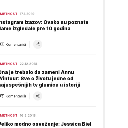
UMETNOST
17.1.2019.
Instagram izazov: Ovako su poznate
dame izgledale pre 10 godina
Komentariši
UMETNOST
22.12.2018.
Ona je trebalo da zameni Annu
Wintour: Sve o životu jedne od
najuspešnijih tv glumica u istoriji
Komentariši
UMETNOST
16.8.2018.
Veliko modno osveženje: Jessica Biel