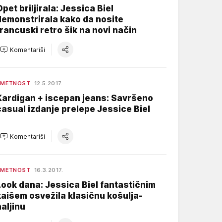
Opet briljirala: Jessica Biel
demonstrirala kako da nosite
francuski retro šik na novi način
Komentariši
UMETNOST
12.5.2017.
Kardigan + iscepan jeans: Savršeno
casual izdanje prelepe Jessice Biel
Komentariši
UMETNOST
16.3.2017.
Look dana: Jessica Biel fantastičnim
kaišem osvežila klasičnu košulja-
haljinu