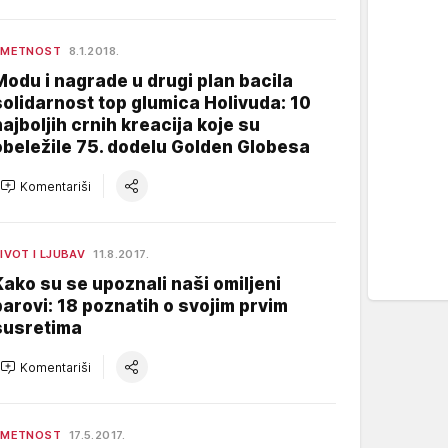
UMETNOST
8.1.2018.
Modu i nagrade u drugi plan bacila
solidarnost top glumica Holivuda: 10
najboljih crnih kreacija koje su
obeležile 75. dodelu Golden Globesa
Komentariši
IVOT I LJUBAV
11.8.2017.
Kako su se upoznali naši omiljeni
parovi: 18 poznatih o svojim prvim
susretima
Komentariši
UMETNOST
17.5.2017.