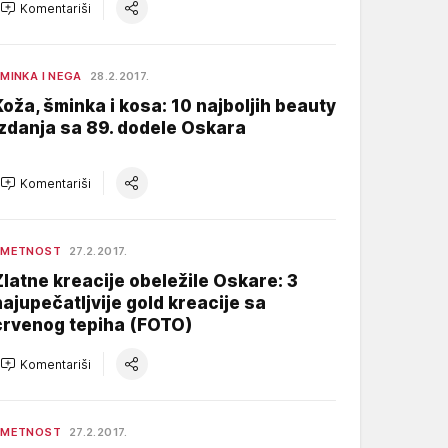
Komentariši
MINKA I NEGA
28.2.2017.
Koža, šminka i kosa: 10 najboljih beauty
izdanja sa 89. dodele Oskara
Komentariši
UMETNOST
27.2.2017.
Zlatne kreacije obeležile Oskare: 3
najupečatljvije gold kreacije sa
crvenog tepiha (FOTO)
Komentariši
UMETNOST
27.2.2017.