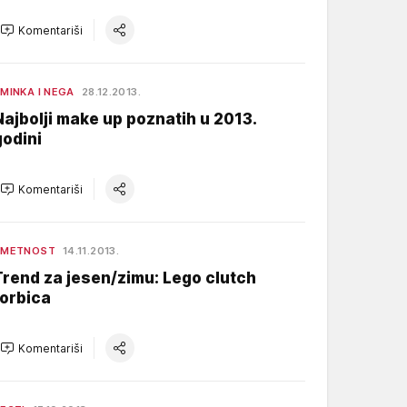
Komentariši
MINKA I NEGA
28.12.2013.
Najbolji make up poznatih u 2013.
godini
Komentariši
UMETNOST
14.11.2013.
Trend za jesen/zimu: Lego clutch
torbica
Komentariši