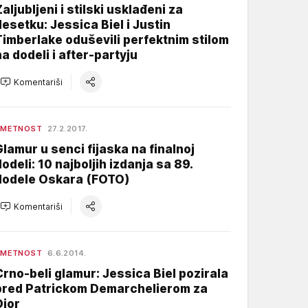
Zaljubljeni i stilski usklađeni za
desetku: Jessica Biel i Justin
Timberlake oduševili perfektnim stilom
na dodeli i after-partyju
Komentariši
UMETNOST
27.2.2017.
Glamur u senci fijaska na finalnoj
dodeli: 10 najboljih izdanja sa 89.
dodele Oskara (FOTO)
Komentariši
UMETNOST
6.6.2014.
Crno-beli glamur: Jessica Biel pozirala
pred Patrickom Demarchelierom za
Dior