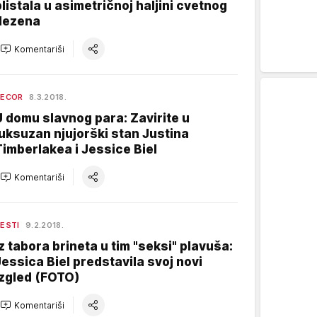
blistala u asimetričnoj haljini cvetnog
dezena
Komentariši
DECOR
8.3.2018.
U domu slavnog para: Zavirite u
luksuzan njujorški stan Justina
Timberlakea i Jessice Biel
Komentariši
ESTI
9.2.2018.
Iz tabora brineta u tim "seksi" plavuša:
Jessica Biel predstavila svoj novi
izgled (FOTO)
Komentariši