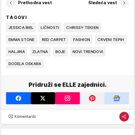
Prethodna vest
Sledeća vest
TAGOVI
JESSICA BIEL
LIČNOSTI
CHRISSY TEIGEN
EMMA STONE
RED CARPET
FASHION
CRVENI TEPIH
HALJINA
ZLATNA
BOJE
NOVI TRENDOVI
DODELA OSKARA
Pridruži se ELLE zajednici.
Komentariši