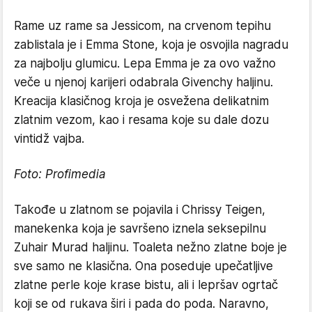
Rame uz rame sa Jessicom, na crvenom tepihu
zablistala je i Emma Stone, koja je osvojila nagradu
za najbolju glumicu. Lepa Emma je za ovo važno
veče u njenoj karijeri odabrala Givenchy haljinu.
Kreacija klasičnog kroja je osvežena delikatnim
zlatnim vezom, kao i resama koje su dale dozu
vintidž vajba.
Foto: Profimedia
Takođe u zlatnom se pojavila i Chrissy Teigen,
manekenka koja je savršeno iznela seksepilnu
Zuhair Murad haljinu. Toaleta nežno zlatne boje je
sve samo ne klasična. Ona poseduje upečatljive
zlatne perle koje krase bistu, ali i lepršav ogrtač
koji se od rukava širi i pada do poda. Naravno,