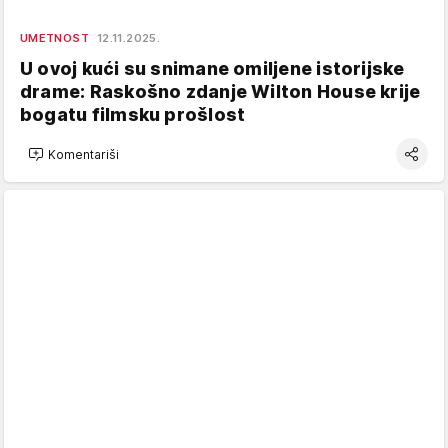
UMETNOST
12.11.2025.
U ovoj kući su snimane omiljene istorijske
drame: Raskošno zdanje Wilton House krije
bogatu filmsku prošlost
Komentariši