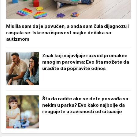
Mislila sam da je povučen, a onda sam čula dijagnozu i
raspala se: Iskrena ispovest majke dečaka sa
autizmom
Znak koji najavljuje razvod promakne
mnogim parovima: Evo šta možete da
uradite da popravite odnos
Šta da radite ako se dete posvađa sa
nekim u parku? Evo kako najbolje da
reagujete u zavisnosti od situacije