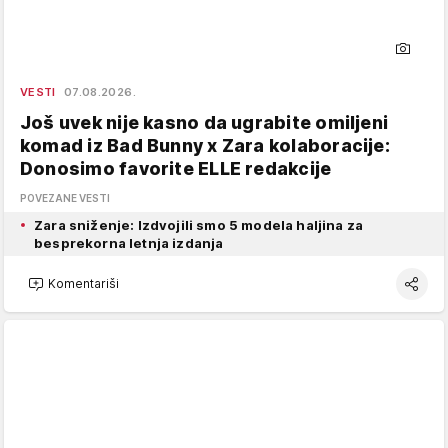
VESTI
07.08.2026.
Još uvek nije kasno da ugrabite omiljeni
komad iz Bad Bunny x Zara kolaboracije:
Donosimo favorite ELLE redakcije
POVEZANE VESTI
Zara sniženje: Izdvojili smo 5 modela haljina za
besprekorna letnja izdanja
Komentariši