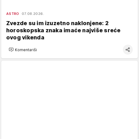
ASTRO
07.08.2026.
Zvezde su im izuzetno naklonjene: 2
horoskopska znaka imaće najviše sreće
ovog vikenda
Komentariši