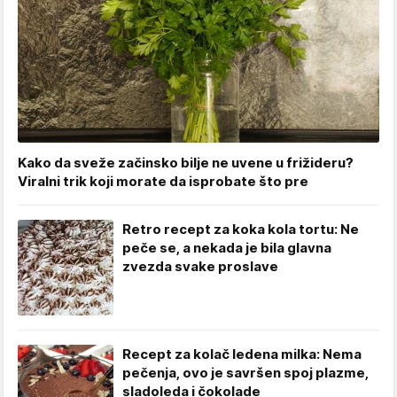
Kako da sveže začinsko bilje ne uvene u frižideru?
Viralni trik koji morate da isprobate što pre
Retro recept za koka kola tortu: Ne
peče se, a nekada je bila glavna
zvezda svake proslave
Recept za kolač ledena milka: Nema
pečenja, ovo je savršen spoj plazme,
sladoleda i čokolade