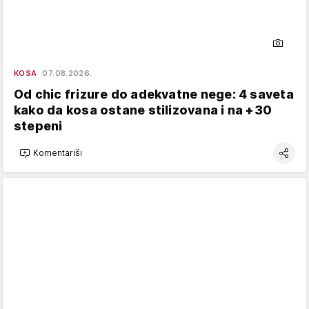
KOSA
07.08.2026.
Od chic frizure do adekvatne nege: 4 saveta
kako da kosa ostane stilizovana i na +30
stepeni
Komentariši