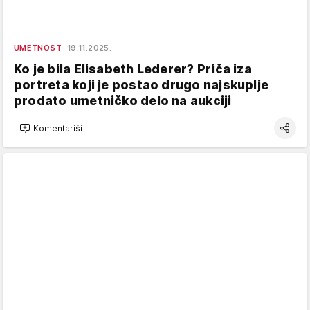
UMETNOST
19.11.2025.
Ko je bila Elisabeth Lederer? Priča iza
portreta koji je postao drugo najskuplje
prodato umetničko delo na aukciji
Komentariši