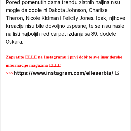
Pored pomenutih dama trendu zlatnih haljina nisu
mogle da odole ni Dakota Johnson, Charlize
Theron, Nicole Kidman i Felicity Jones. Ipak, njihove
kreacije nisu bile dovoljno uspešne, te se nisu našle
na listi najboljih red carpet izdanja sa 89. dodele
Oskara.
Zapratite ELLE na Instagramu i prvi dobijte sve insajderske
informacije magazina ELLE
https://www.instagram.com/elleserbia/
>>>