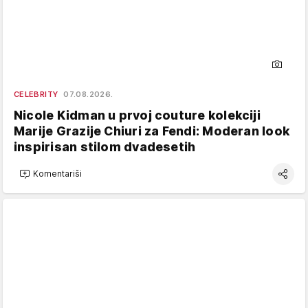
CELEBRITY
07.08.2026.
Nicole Kidman u prvoj couture kolekciji
Marije Grazije Chiuri za Fendi: Moderan look
inspirisan stilom dvadesetih
Komentariši