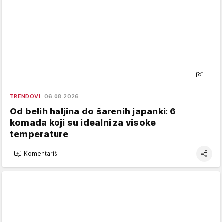
TRENDOVI
06.08.2026.
Od belih haljina do šarenih japanki: 6
komada koji su idealni za visoke
temperature
Komentariši