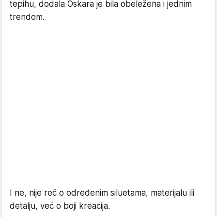
tepihu, dodala Oskara je bila obeležena i jednim
trendom.
I ne, nije reč o određenim siluetama, materijalu ili
detalju, već o boji kreacija.