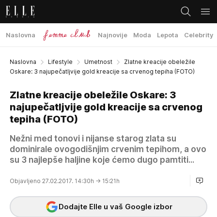
Naslovna
Najnovije
Moda
Lepota
Celebrity
Naslovna
Lifestyle
Umetnost
Zlatne kreacije obeležile
Oskare: 3 najupečatljvije gold kreacije sa crvenog tepiha (FOTO)
Zlatne kreacije obeležile Oskare: 3
najupečatljvije gold kreacije sa crvenog
tepiha (FOTO)
Nežni med tonovi i nijanse starog zlata su
dominirale ovogodišnjim crvenim tepihom, a ovo
su 3 najlepše haljine koje ćemo dugo pamtiti...
Objavljeno 27.02.2017. 14:30h
→ 15:21h
Dodajte Elle u vaš Google izbor