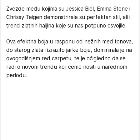
Zvezde među kojima su Jessica Biel, Emma Stone i
Chrissy Teigen demonstrirale su perfektan stil, ali i
trend zlatnih haljina koje su nas potpuno osvojile.
Ova efektna boja u rasponu od nežnih med tonova,
do starog zlata i izrazito jarke boje, dominirala je na
ovogodišnjem red carpetu, te je očigledno da se
radi o novom trendu koji ćemo nositi u narednom
periodu.