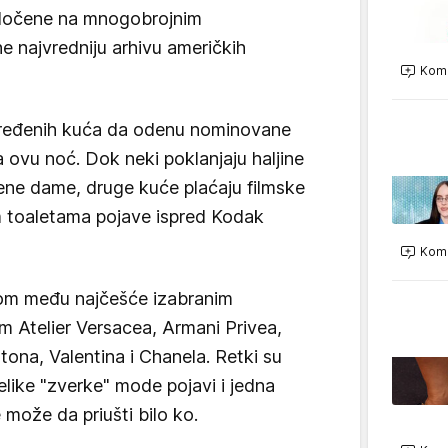
edočene na mnogobrojnim
e najvredniju arhivu američkih
Kome
dređenih kuća da odenu nominovane
a ovu noć. Dok neki poklanjaju haljine
ene dame, druge kuće plaćaju filmske
m toaletama pojave ispred Kodak
Kome
dom među najčešće izabranim
m Atelier Versacea, Armani Privea,
ttona, Valentina i Chanela. Retki su
like "zverke" mode pojavi i jedna
e može da priušti bilo ko.