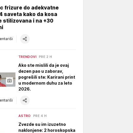
c frizure do adekvatne
4 saveta kako da kosa
 stilizovana i na +30
ni
ntariši
TRENDOVI
PRE 2 H
Ako ste mislili da je ovaj
dezen pao u zaborav,
pogrešili ste: Karirani print
u modernom duhu za leto
2026.
ntariši
ASTRO
PRE 4 H
Zvezde su im izuzetno
naklonjene: 2 horoskopska