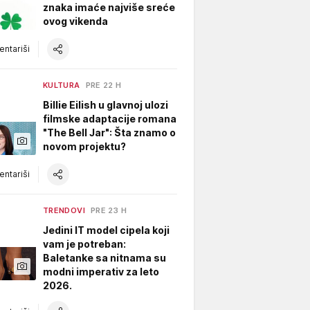
znaka imaće najviše sreće
ovog vikenda
ntariši
KULTURA
PRE 22 H
Billie Eilish u glavnoj ulozi
filmske adaptacije romana
"The Bell Jar": Šta znamo o
novom projektu?
ntariši
TRENDOVI
PRE 23 H
Jedini IT model cipela koji
vam je potreban:
Baletanke sa nitnama su
modni imperativ za leto
2026.