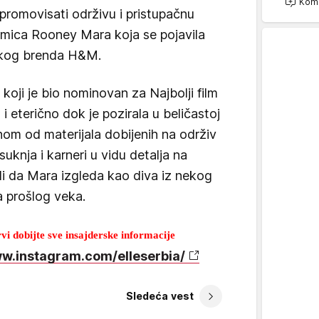
Kome
romovisati održivu i pristupačnu
mica Rooney Mara koja se pojavila
dskog brenda H&M.
koji je bio nominovan za Najbolji film
 i eterično dok je pozirala u beličastoj
enom od materijala dobijenih na održiv
 suknja i karneri u vidu detalja na
li da Mara izgleda kao diva iz nekog
a prošlog veka.
i dobijte sve insajderske informacije
ww.instagram.com/elleserbia/
Sledeća vest