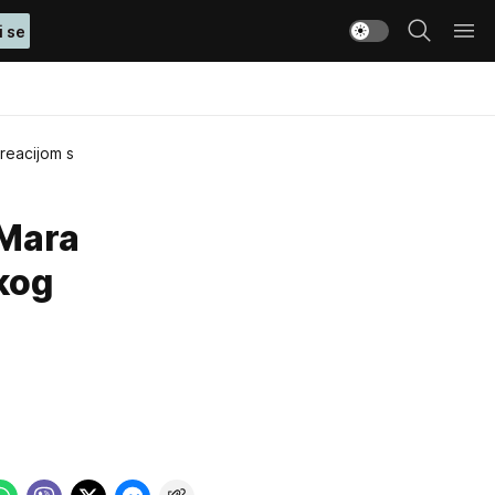
i se
reacijom s
 Mara
kog