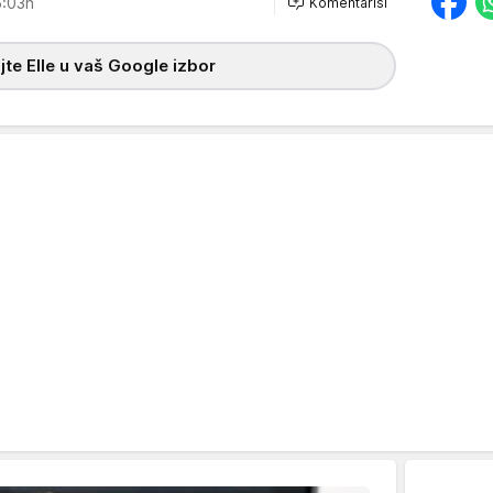
:03h
Komentariši
te Elle u vaš Google izbor