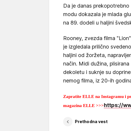
Da je danas prekopotrebno p
modu dokazala je mlada glu
na 89. dodeli u haljini šve
Rooney, zvezda filma "Lion" 
je izgledala prilično svedeno
haljini od žoržeta, napravlj
način. Midi dužina, plisirana
dekoletu i suknje su doprine
nemog filma, iz 20-ih godin
Zapratite ELLE na Instagramu i prv
https://w
magazina ELLE >>>
Prethodna vest