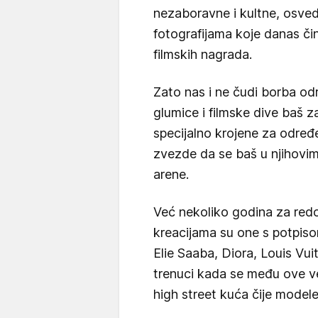
nezaboravne i kultne, osv
fotografijama koje danas čin
filmskih nagrada.
Zato nas i ne čudi borba o
glumice i filmske dive baš z
specijalno krojene za određ
zvezde da se baš u njihovi
arene.
Već nekoliko godina za re
kreacijama su one s potpiso
Elie Saaba, Diora, Louis Vui
trenuci kada se među ove ve
high street kuća čije model