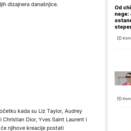
jih dizajnera današnjice.
Od chi
nege: 
ostane
stepe
Kome
Kome
očetku kada su Liz Taylor, Audrey
i Christian Dior, Yves Saint Laurent i
će njihove kreacije postati