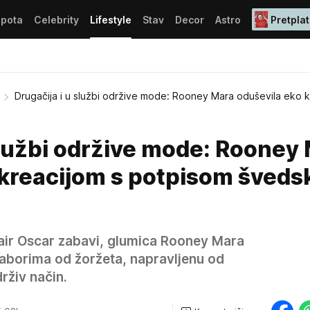
epota
Celebrity
Lifestyle
Stav
Decor
Astro
Pretplat
Drugačija i u službi održive mode: Rooney Mara oduševila eko k
službi održive mode: Rooney
 kreacijom s potpisom šveds
air Oscar zabavi, glumica Rooney Mara
naborima od žoržeta, napravljenu od
rživ način.