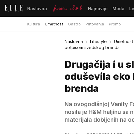
Naslovna
Najnovije
Moda
L
Kultura
Umetnost
Gastro
Putovanja
Promo
Naslovna
Lifestyle
Umetnost
potpisom švedskog brenda
Drugačija i u 
oduševila eko
brenda
Na ovogodišnjoj Vanity F
nosila je H&M haljinu sa 
materijala dobijenih na od