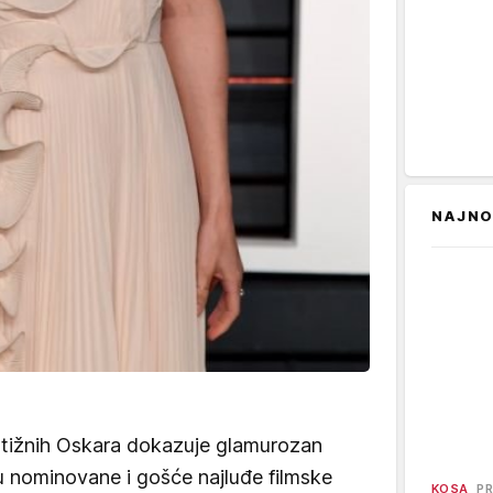
NAJNO
estižnih Oskara dokazuje glamurozan
ju nominovane i gošće najluđe filmske
KOSA
PR