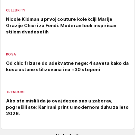
CELEBRITY
Nicole Kidman u prvoj couture kolekciji Marije
Grazije Chiuri za Fendi: Moderan look inspirisan
stilom dvadesetih
KOSA
Od chic frizure do adekvatne nege: 4 saveta kako da
kosa ostane stilizovana i na +30 stepeni
TRENDOVI
Ako ste mislili da je ovaj dezen pao u zaborav,
pogrešili ste: Karirani print u modernom duhu za leto
2026.