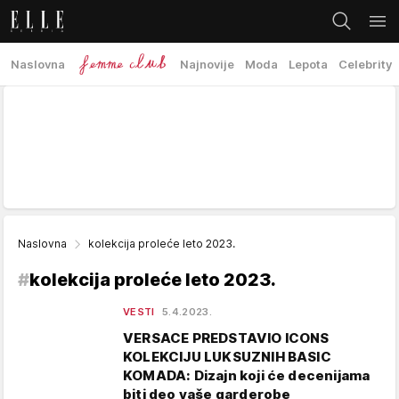
Naslovna
Najnovije
Moda
Lepota
Celebrity
Naslovna
kolekcija proleće leto 2023.
#
kolekcija proleće leto 2023.
VESTI
5.4.2023.
VERSACE PREDSTAVIO ICONS
KOLEKCIJU LUKSUZNIH BASIC
KOMADA: Dizajn koji će decenijama
biti deo vaše garderobe