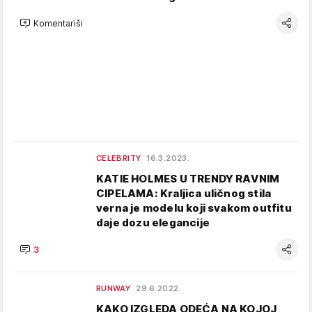
Komentariši
CELEBRITY
16.3.2023.
KATIE HOLMES U TRENDY RAVNIM
CIPELAMA: Kraljica uličnog stila
verna je modelu koji svakom outfitu
daje dozu elegancije
3
RUNWAY
29.6.2022.
KAKO IZGLEDA ODEĆA NA KOJOJ