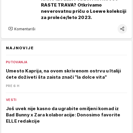
RASTE TRAVA? Otkrivamo
neverovatnu priču o Loewe kolekciji
za proleće/leto 2023.
Komentariši
NAJNOVIJE
PUTOVANJA
Umesto Kaprija, na ovom skrivenom ostrvu u Italiji
ćete doživeti šta zaista znači "la dolce vita"
PRE 6 H
VESTI
Još uvek nije kasno da ugrabite omiljeni komad iz
Bad Bunny x Zara kolaboracije: Donosimo favorite
ELLE redakcije