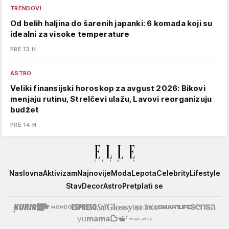
TRENDOVI
Od belih haljina do šarenih japanki: 6 komada koji su
idealni za visoke temperature
PRE 13 H
ASTRO
Veliki finansijski horoskop za avgust 2026: Bikovi
menjaju rutinu, Strelčevi ulažu, Lavovi reorganizuju
budžet
PRE 14 H
Elle
Naslovna
Aktivizam
Najnovije
Moda
Lepota
Celebrity
Lifestyle
Stav
Decor
Astro
Pretplati se