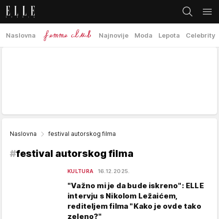
Naslovna
Najnovije
Moda
Lepota
Celebrity
Naslovna
festival autorskog filma
#
festival autorskog filma
KULTURA
16.12.2025.
"Važno mi je da bude iskreno": ELLE
intervju s Nikolom Ležaićem,
rediteljem filma "Kako je ovde tako
zeleno?"