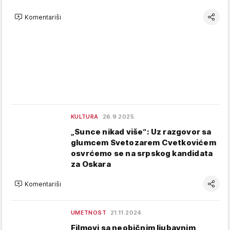
Komentariši
KULTURA
26.9.2025.
„Sunce nikad više“: Uz razgovor sa
glumcem Svetozarem Cvetkovićem
osvrćemo se na srpskog kandidata
za Oskara
Komentariši
UMETNOST
21.11.2024.
Filmovi sa neobičnim ljubavnim