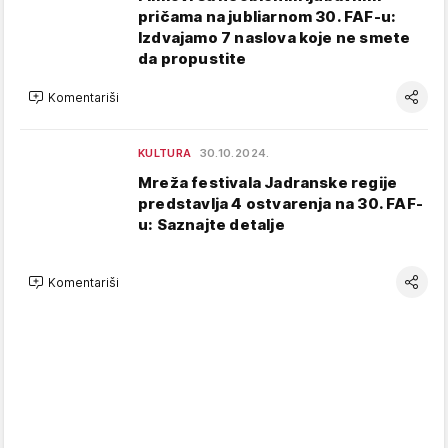
pričama na jubliarnom 30. FAF-u:
Izdvajamo 7 naslova koje ne smete
da propustite
Komentariši
KULTURA
30.10.2024.
Mreža festivala Jadranske regije
predstavlja 4 ostvarenja na 30. FAF-
u: Saznajte detalje
Komentariši