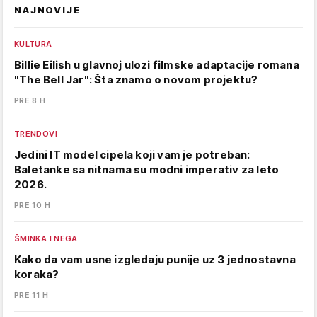
NAJNOVIJE
KULTURA
Billie Eilish u glavnoj ulozi filmske adaptacije romana
"The Bell Jar": Šta znamo o novom projektu?
PRE 8 H
TRENDOVI
Jedini IT model cipela koji vam je potreban:
Baletanke sa nitnama su modni imperativ za leto
2026.
PRE 10 H
ŠMINKA I NEGA
Kako da vam usne izgledaju punije uz 3 jednostavna
koraka?
PRE 11 H