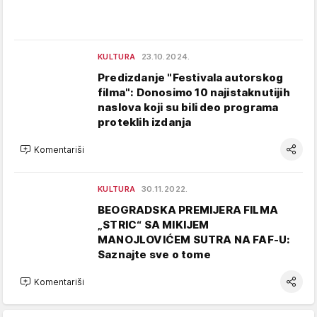
KULTURA
23.10.2024.
Predizdanje "Festivala autorskog
filma": Donosimo 10 najistaknutijih
naslova koji su bili deo programa
proteklih izdanja
Komentariši
KULTURA
30.11.2022.
BEOGRADSKA PREMIJERA FILMA
„STRIC“ SA MIKIJEM
MANOJLOVIĆEM SUTRA NA FAF-U:
Saznajte sve o tome
Komentariši