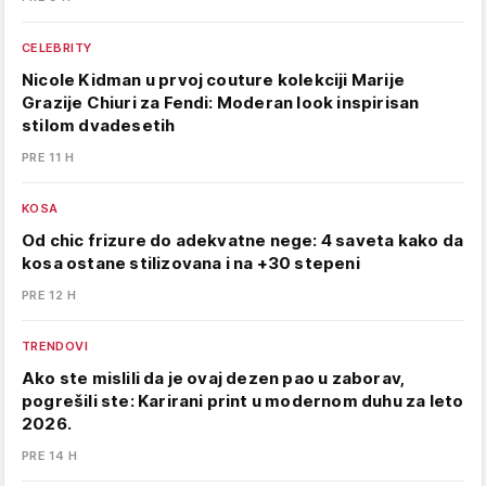
CELEBRITY
Nicole Kidman u prvoj couture kolekciji Marije
Grazije Chiuri za Fendi: Moderan look inspirisan
stilom dvadesetih
PRE 11 H
KOSA
Od chic frizure do adekvatne nege: 4 saveta kako da
kosa ostane stilizovana i na +30 stepeni
PRE 12 H
TRENDOVI
Ako ste mislili da je ovaj dezen pao u zaborav,
pogrešili ste: Karirani print u modernom duhu za leto
2026.
PRE 14 H