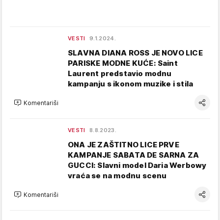
VESTI
9.1.2024.
SLAVNA DIANA ROSS JE NOVO LICE
PARISKE MODNE KUĆE: Saint
Laurent predstavio modnu
kampanju s ikonom muzike i stila
Komentariši
VESTI
8.8.2023.
ONA JE ZAŠTITNO LICE PRVE
KAMPANJE SABATA DE SARNA ZA
GUCCI: Slavni model Daria Werbowy
vraća se na modnu scenu
Komentariši