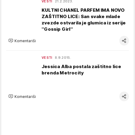
VESTI
21.2.2023.
KULTNI CHANEL PARFEM IMA NOVO
ZAŠTITNO LICE: San svake mlade
zvezde ostvarila je glumica iz serije
''Gossip Girl''
Komentariši
VESTI
8.9.2015.
Jessica Alba postala zaštitno lice
brenda Metrocity
Komentariši