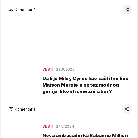
Komentariši
VESTI
29.8.2025.
Da li je Miley Cyrus kao zaštitno lice
Maison Margiele potez modnog
genija ili kontroverzni izbor?
Komentariši
VESTI
27.8.2024.
Nova ambasadorka Rabanne Million