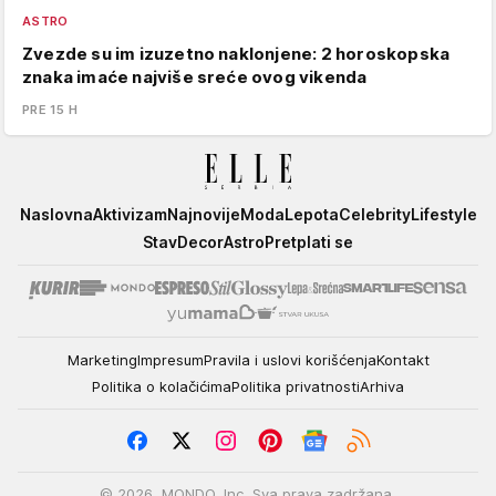
ASTRO
Zvezde su im izuzetno naklonjene: 2 horoskopska
znaka imaće najviše sreće ovog vikenda
PRE 15 H
Elle
Naslovna
Aktivizam
Najnovije
Moda
Lepota
Celebrity
Lifestyle
Stav
Decor
Astro
Pretplati se
Marketing
Impresum
Pravila i uslovi korišćenja
Kontakt
Politika o kolačićima
Politika privatnosti
Arhiva
© 2026. MONDO, Inc. Sva prava zadržana.