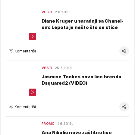
VESTI
2.8.2013.
Diane Kruger u saradnji sa Chanel-
om: Lepota je nešto što se stiče
Komentariši
VESTI
25.7.2013.
Jasmine Tookes novo lice brenda
Dsquared2 (VIDEO)
Komentariši
PROMO
1.6.2013.
Ana Nikolić novo zaštitno lice