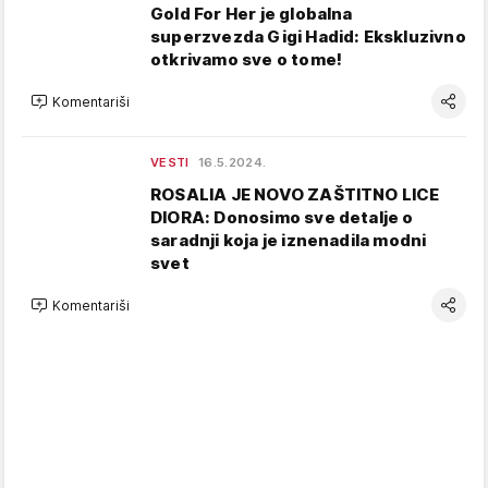
Gold For Her je globalna
superzvezda Gigi Hadid: Ekskluzivno
otkrivamo sve o tome!
Komentariši
VESTI
16.5.2024.
ROSALIA JE NOVO ZAŠTITNO LICE
DIORA: Donosimo sve detalje o
saradnji koja je iznenadila modni
svet
Komentariši