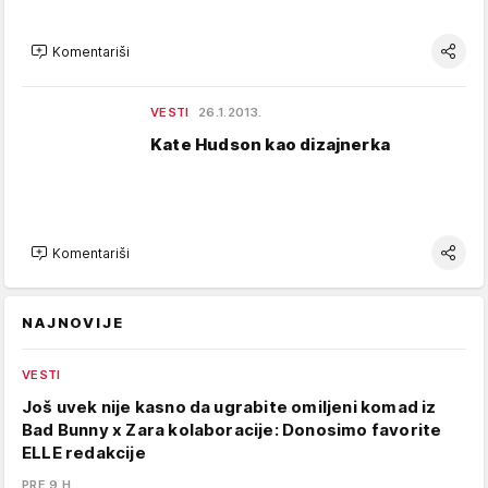
Komentariši
VESTI
26.1.2013.
Kate Hudson kao dizajnerka
Komentariši
NAJNOVIJE
VESTI
Još uvek nije kasno da ugrabite omiljeni komad iz
Bad Bunny x Zara kolaboracije: Donosimo favorite
ELLE redakcije
PRE 9 H