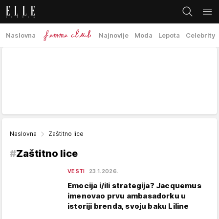
Naslovna
Najnovije
Moda
Lepota
Celebrity
Naslovna
Zaštitno lice
#
Zaštitno lice
VESTI
23.1.2026.
Emocija i/ili strategija? Jacquemus
imenovao prvu ambasadorku u
istoriji brenda, svoju baku Liline