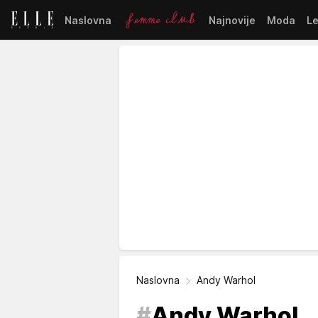
Naslovna
Najnovije
Moda
L
Naslovna
Andy Warhol
#
Andy Warhol