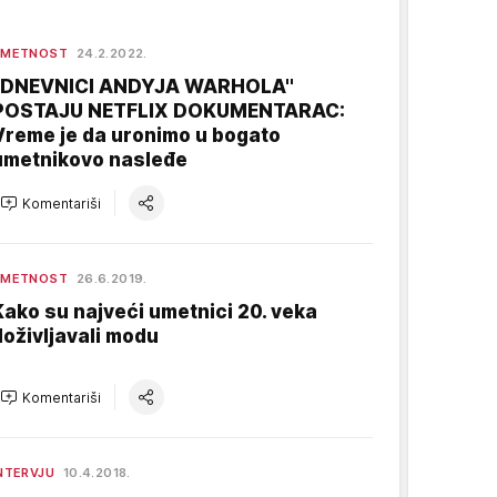
UMETNOST
24.2.2022.
''DNEVNICI ANDYJA WARHOLA''
POSTAJU NETFLIX DOKUMENTARAC:
Vreme je da uronimo u bogato
umetnikovo nasleđe
Komentariši
UMETNOST
26.6.2019.
Kako su najveći umetnici 20. veka
doživljavali modu
Komentariši
NTERVJU
10.4.2018.