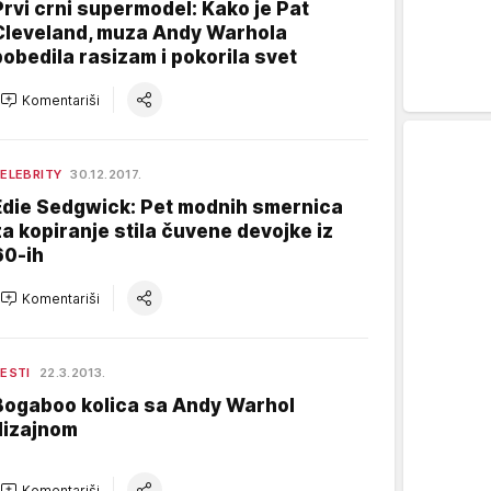
Prvi crni supermodel: Kako je Pat
Cleveland, muza Andy Warhola
pobedila rasizam i pokorila svet
Komentariši
ELEBRITY
30.12.2017.
Edie Sedgwick: Pet modnih smernica
za kopiranje stila čuvene devojke iz
60-ih
Komentariši
ESTI
22.3.2013.
Bogaboo kolica sa Andy Warhol
dizajnom
Komentariši