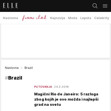
Naslovna
Najnovije
Moda
Lepota
Celebrity
Naslovna
Brazil
#
Brazil
PUTOVANJA
24.3.2019.
Magični Rio de Janeiro: 5 razloga
zbog kojih je ovo možda i najlepši
grad na svetu