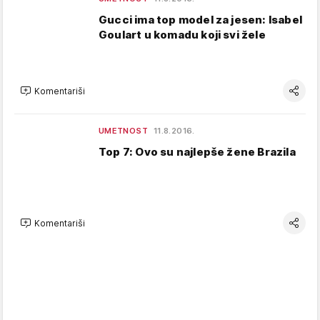
Gucci ima top model za jesen: Isabel
Goulart u komadu koji svi žele
Komentariši
UMETNOST
11.8.2016.
Top 7: Ovo su najlepše žene Brazila
Komentariši