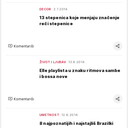
DECOR
2.7.2014.
13 stepenica koje menjaju značenje
reči stepenice
Komentariši
ŽIVOT I LJUBAV
13.6.2014.
Elle playlista u znaku ritmova sambe
i bossa nove
Komentariši
UMETNOST
12.6.2014.
8 najpoznatijih i najstajliš Brazilki