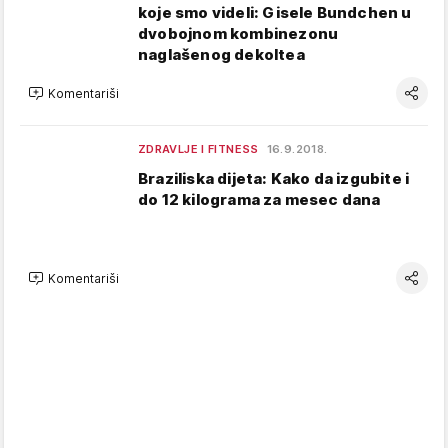
koje smo videli: Gisele Bundchen u
dvobojnom kombinezonu
naglašenog dekoltea
Komentariši
ZDRAVLJE I FITNESS
16.9.2018.
Braziliska dijeta: Kako da izgubite i
do 12 kilograma za mesec dana
Komentariši