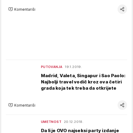
Komentariši
PUTOVANJA
19.1.2019.
Madrid, Valeta, Singapur i Sao Paolo:
Najbolji travel vodič kroz ova četiri
grada koja tek treba da otkrijete
Komentariši
UMETNOST
20.12.2018.
Da li je OVO najseksi party izdanje