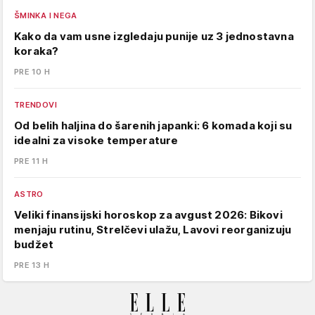
ŠMINKA I NEGA
Kako da vam usne izgledaju punije uz 3 jednostavna
koraka?
PRE 10 H
TRENDOVI
Od belih haljina do šarenih japanki: 6 komada koji su
idealni za visoke temperature
PRE 11 H
ASTRO
Veliki finansijski horoskop za avgust 2026: Bikovi
menjaju rutinu, Strelčevi ulažu, Lavovi reorganizuju
budžet
PRE 13 H