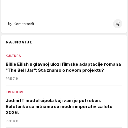
Komentariši
NAJNOVIJE
KULTURA
Billie Eilish u glavnoj ulozi filmske adaptacije romana
"The Bell Jar": Šta znamo o novom projektu?
PRE 7 H
TRENDOVI
Jedini IT model cipela koji vam je potreban:
Baletanke sa nitnama su modni imperativ za leto
2026.
PRE 8 H