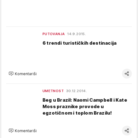
PUTOVANJA
14.9.2015.
6 trendi turističkih destinacija
Komentariši
UMETNOST
30.12.2014.
Beg u Brazil: Naomi Campbell i Kate
Moss praznike provode u
egzotičnom i toplom Brazilu!
Komentariši