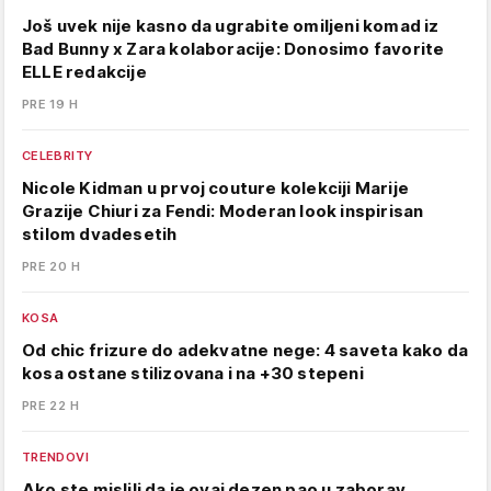
Još uvek nije kasno da ugrabite omiljeni komad iz
Bad Bunny x Zara kolaboracije: Donosimo favorite
ELLE redakcije
PRE 19 H
CELEBRITY
Nicole Kidman u prvoj couture kolekciji Marije
Grazije Chiuri za Fendi: Moderan look inspirisan
stilom dvadesetih
PRE 20 H
KOSA
Od chic frizure do adekvatne nege: 4 saveta kako da
kosa ostane stilizovana i na +30 stepeni
PRE 22 H
TRENDOVI
Ako ste mislili da je ovaj dezen pao u zaborav,