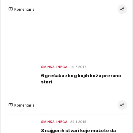
Komentariši
ŠMINKA I NEGA
14.7.2017.
6 grešaka zbog kojih koža prerano
stari
Komentariši
ŠMINKA I NEGA
24.1.2015.
8 najgorih stvari koje možete da