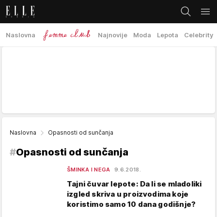
Naslovna
Najnovije
Moda
Lepota
Celebrity
Naslovna
Opasnosti od sunčanja
#
Opasnosti od sunčanja
ŠMINKA I NEGA
9.6.2018.
Tajni čuvar lepote: Da li se mladoliki
izgled skriva u proizvodima koje
koristimo samo 10 dana godišnje?