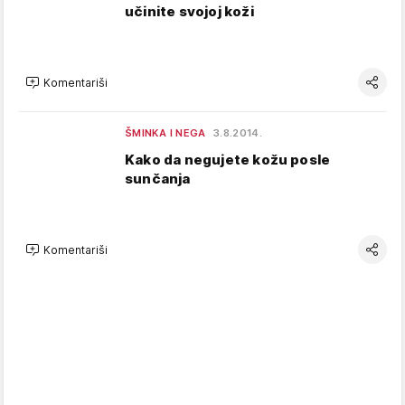
učinite svojoj koži
Komentariši
ŠMINKA I NEGA
3.8.2014.
Kako da negujete kožu posle
sunčanja
Komentariši