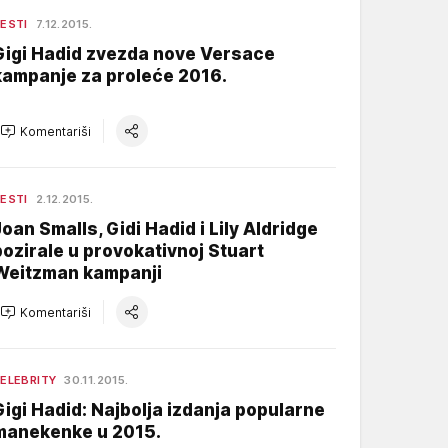
ESTI
7.12.2015.
Gigi Hadid zvezda nove Versace
kampanje za proleće 2016.
Komentariši
ESTI
2.12.2015.
Joan Smalls, Gidi Hadid i Lily Aldridge
pozirale u provokativnoj Stuart
Weitzman kampanji
Komentariši
ELEBRITY
30.11.2015.
Gigi Hadid: Najbolja izdanja popularne
manekenke u 2015.