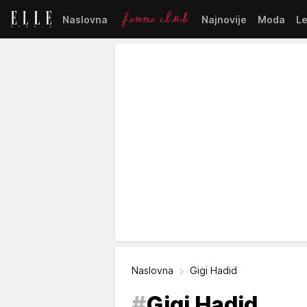
Naslovna
Najnovije
Moda
L
Naslovna
Gigi Hadid
#
Gigi Hadid