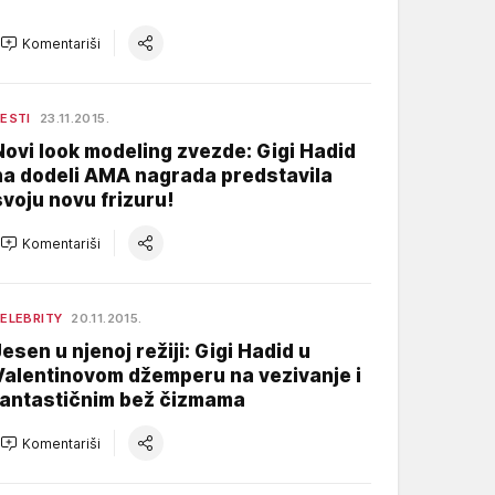
Komentariši
ESTI
23.11.2015.
Novi look modeling zvezde: Gigi Hadid
na dodeli AMA nagrada predstavila
svoju novu frizuru!
Komentariši
ELEBRITY
20.11.2015.
Jesen u njenoj režiji: Gigi Hadid u
Valentinovom džemperu na vezivanje i
fantastičnim bež čizmama
Komentariši