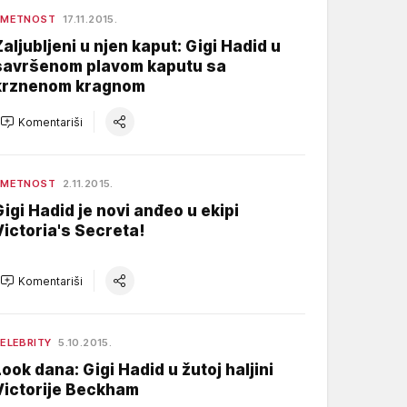
UMETNOST
17.11.2015.
Zaljubljeni u njen kaput: Gigi Hadid u
savršenom plavom kaputu sa
krznenom kragnom
Komentariši
UMETNOST
2.11.2015.
Gigi Hadid je novi anđeo u ekipi
Victoria's Secreta!
Komentariši
ELEBRITY
5.10.2015.
Look dana: Gigi Hadid u žutoj haljini
Victorije Beckham