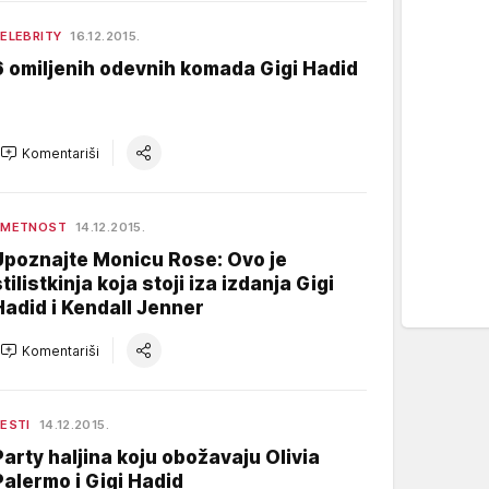
ELEBRITY
16.12.2015.
6 omiljenih odevnih komada Gigi Hadid
Komentariši
UMETNOST
14.12.2015.
Upoznajte Monicu Rose: Ovo je
tilistkinja koja stoji iza izdanja Gigi
Hadid i Kendall Jenner
Komentariši
ESTI
14.12.2015.
Party haljina koju obožavaju Olivia
Palermo i Gigi Hadid