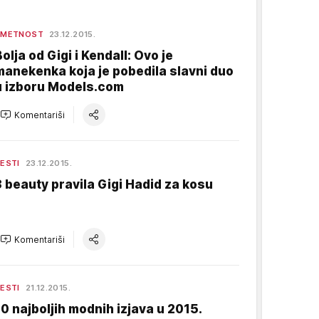
UMETNOST
23.12.2015.
Bolja od Gigi i Kendall: Ovo je
manekenka koja je pobedila slavni duo
u izboru Models.com
Komentariši
ESTI
23.12.2015.
3 beauty pravila Gigi Hadid za kosu
Komentariši
ESTI
21.12.2015.
10 najboljih modnih izjava u 2015.