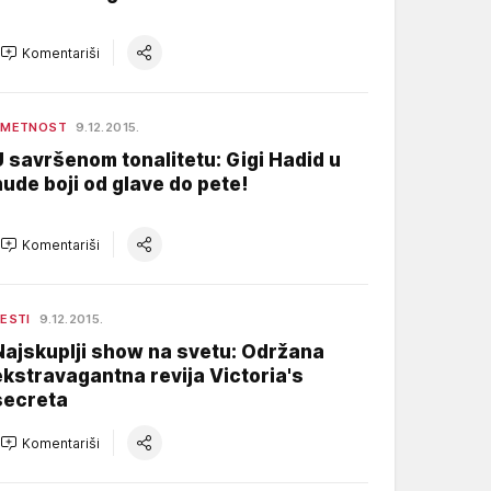
Komentariši
UMETNOST
9.12.2015.
U savršenom tonalitetu: Gigi Hadid u
nude boji od glave do pete!
Komentariši
ESTI
9.12.2015.
Najskuplji show na svetu: Održana
ekstravagantna revija Victoria's
secreta
Komentariši