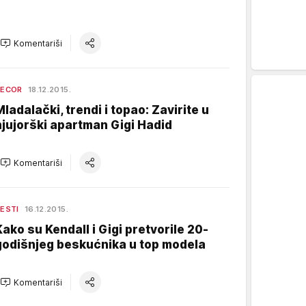
Komentariši
DECOR
18.12.2015.
Mladalački, trendi i topao: Zavirite u
njujorški apartman Gigi Hadid
Komentariši
ESTI
16.12.2015.
Kako su Kendall i Gigi pretvorile 20-
godišnjeg beskućnika u top modela
Komentariši