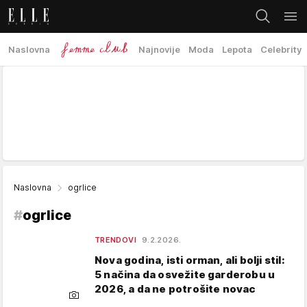
Naslovna
Najnovije
Moda
Lepota
Celebrity
Naslovna
ogrlice
#
ogrlice
TRENDOVI
9.2.2026.
Nova godina, isti orman, ali bolji stil:
5 načina da osvežite garderobu u
2026, a da ne potrošite novac