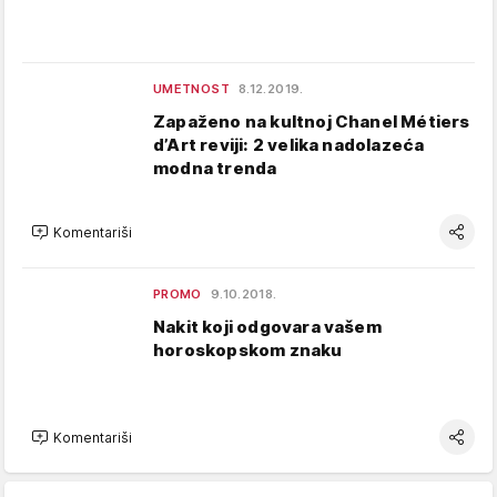
UMETNOST
8.12.2019.
Zapaženo na kultnoj Chanel Métiers
d’Art reviji: 2 velika nadolazeća
modna trenda
Komentariši
PROMO
9.10.2018.
Nakit koji odgovara vašem
horoskopskom znaku
Komentariši