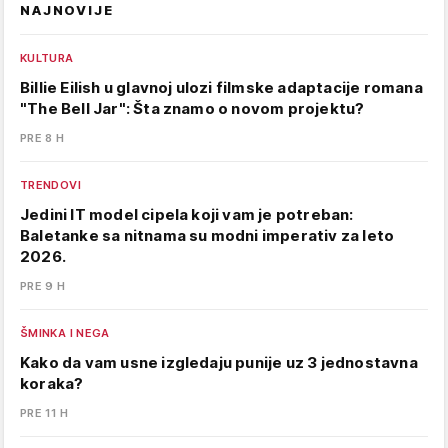
NAJNOVIJE
KULTURA
Billie Eilish u glavnoj ulozi filmske adaptacije romana
"The Bell Jar": Šta znamo o novom projektu?
PRE 8 H
TRENDOVI
Jedini IT model cipela koji vam je potreban:
Baletanke sa nitnama su modni imperativ za leto
2026.
PRE 9 H
ŠMINKA I NEGA
Kako da vam usne izgledaju punije uz 3 jednostavna
koraka?
PRE 11 H