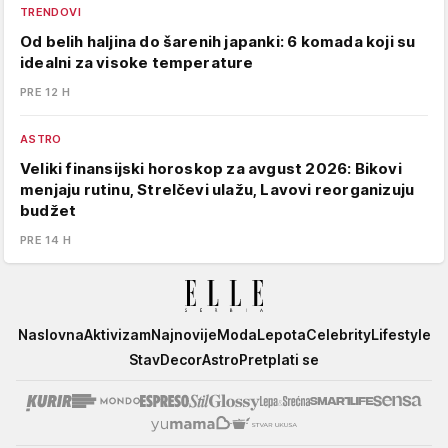
TRENDOVI
Od belih haljina do šarenih japanki: 6 komada koji su
idealni za visoke temperature
PRE 12 H
ASTRO
Veliki finansijski horoskop za avgust 2026: Bikovi
menjaju rutinu, Strelčevi ulažu, Lavovi reorganizuju
budžet
PRE 14 H
Elle
Naslovna
Aktivizam
Najnovije
Moda
Lepota
Celebrity
Lifestyle
Stav
Decor
Astro
Pretplati se