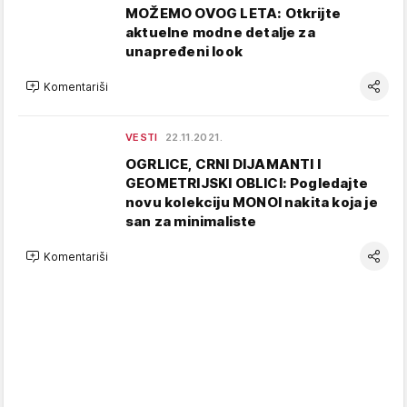
MOŽEMO OVOG LETA: Otkrijte
aktuelne modne detalje za
unapređeni look
Komentariši
VESTI
22.11.2021.
OGRLICE, CRNI DIJAMANTI I
GEOMETRIJSKI OBLICI: Pogledajte
novu kolekciju MONOI nakita koja je
san za minimaliste
Komentariši