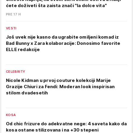
ćete doživeti šta zaista znači "la dolce vita"
PRE 17 H
VESTI
Još uvek nije kasno da ugrabite omiljeni komad iz
Bad Bunny x Zara kolaboracije: Donosimo favorite
ELLE redakcije
CELEBRITY
Nicole Kidman u prvoj couture kolekciji Marije
Grazije Chiuri za Fendi: Moderan look inspirisan
stilom dvadesetih
KOSA
Od chic frizure do adekvatne nege: 4 saveta kako da
kosa ostane stilizovana i na +30 stepeni