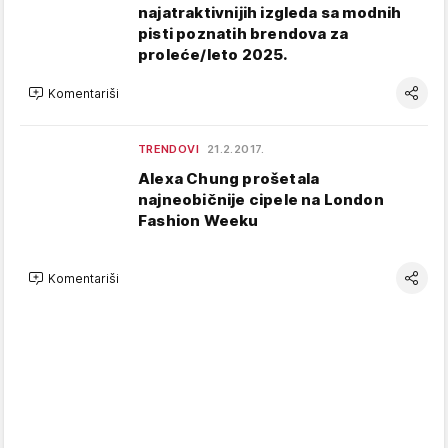
najatraktivnijih izgleda sa modnih
pisti poznatih brendova za
proleće/leto 2025.
Komentariši
TRENDOVI
21.2.2017.
Alexa Chung prošetala
najneobičnije cipele na London
Fashion Weeku
Komentariši