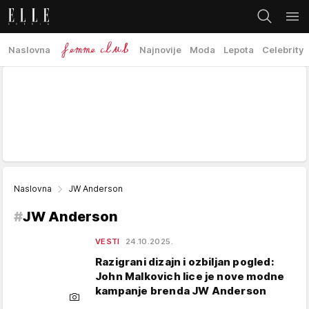
Naslovna
Najnovije
Moda
Lepota
Celebrity
Naslovna
JW Anderson
#
JW Anderson
VESTI
24.10.2025.
Razigrani dizajn i ozbiljan pogled:
John Malkovich lice je nove modne
kampanje brenda JW Anderson