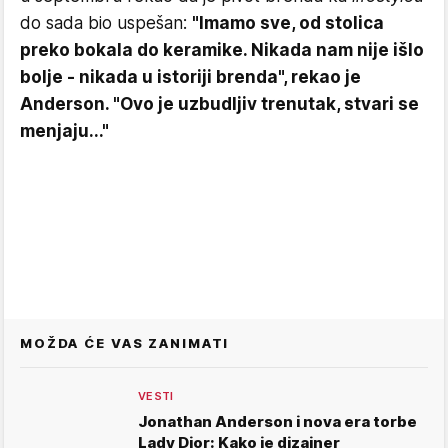
do sada bio uspešan:
"Imamo sve, od stolica
preko bokala do keramike. Nikada nam nije išlo
bolje - nikada u istoriji brenda", rekao je
Anderson. "Ovo je uzbudljiv trenutak, stvari se
menjaju..."
MOŽDA ĆE VAS ZANIMATI
VESTI
Jonathan Anderson i nova era torbe
Lady Dior: Kako je dizajner