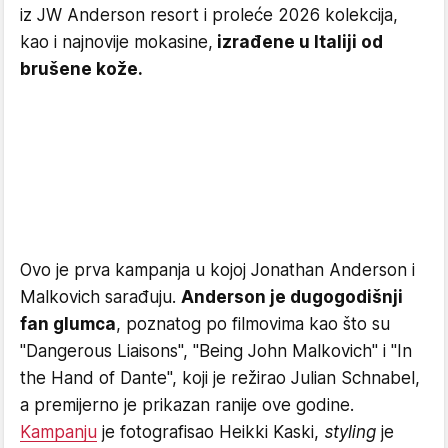
iz JW Anderson resort i proleće 2026 kolekcija,
kao i najnovije mokasine,
izrađene u Italiji od
brušene kože.
Ovo je prva kampanja u kojoj Jonathan Anderson i
Malkovich sarađuju.
Anderson je dugogodišnji
fan glumca
, poznatog po filmovima kao što su
"Dangerous Liaisons", "Being John Malkovich" i "In
the Hand of Dante", koji je režirao Julian Schnabel,
a premijerno je prikazan ranije ove godine.
Kampanju
je fotografisao Heikki Kaski,
styling
je