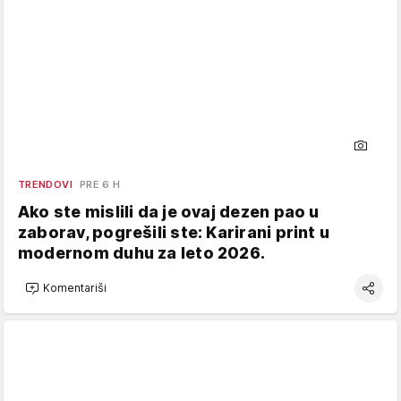
TRENDOVI
PRE 6 H
Ako ste mislili da je ovaj dezen pao u
zaborav, pogrešili ste: Karirani print u
modernom duhu za leto 2026.
Komentariši