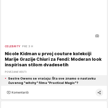
CELEBRITY
PRE 3 H
Nicole Kidman u prvoj couture kolekciji
Marije Grazije Chiuri za Fendi: Moderan look
inspirisan stilom dvadesetih
POVEZANE VESTI
Sestre Owens se vraćaju: Šta sve znamo o nastavku
čuvenog "witchy" filma "Practical Magic"?
Komentariši