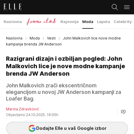
Naslovna
Najnovije
Moda
Lepota
Celebrity
Naslovna
Moda
Vesti
John Malkovich lice nove modne
kampanje brenda JW Anderson
Razigrani dizajn i ozbiljan pogled: John
Malkovich lice je nove modne kampanje
brenda JW Anderson
John Malkovich zrači ekscentričnom
elegancijom u novoj JW Anderson kampanji za
Loafer Bag.
Marina Zdravković
Objavljeno 24.10.2025. 16:05h
Dodajte Elle u vaš Google izbor