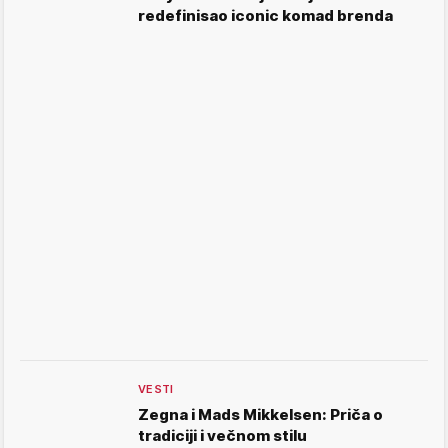
redefinisao iconic komad brenda
VESTI
Zegna i Mads Mikkelsen: Priča o
tradiciji i večnom stilu