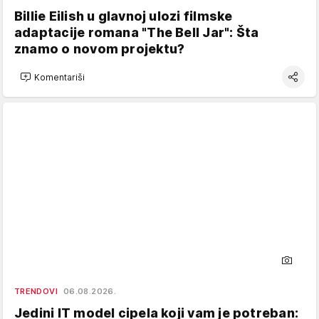
Billie Eilish u glavnoj ulozi filmske
adaptacije romana "The Bell Jar": Šta
znamo o novom projektu?
Komentariši
TRENDOVI
06.08.2026.
Jedini IT model cipela koji vam je potreban: