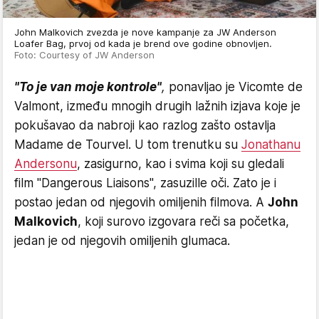
John Malkovich zvezda je nove kampanje za JW Anderson
Loafer Bag, prvoj od kada je brend ove godine obnovljen.
Foto: Courtesy of JW Anderson
"To je van moje kontrole"
,
ponavljao je Vicomte de
Valmont, između mnogih drugih lažnih izjava koje je
pokušavao da nabroji kao razlog zašto ostavlja
Madame de Tourvel. U tom trenutku su
Jonathanu
Andersonu
, zasigurno, kao i svima koji su gledali
film "Dangerous Liaisons", zasuzille oči. Zato je i
postao jedan od njegovih omiljenih filmova. A
John
Malkovich
, koji surovo izgovara reči sa početka,
jedan je od njegovih omiljenih glumaca.