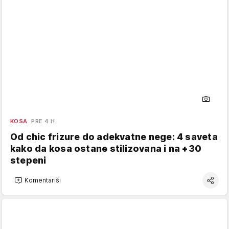
KOSA
PRE 4 H
Od chic frizure do adekvatne nege: 4 saveta
kako da kosa ostane stilizovana i na +30
stepeni
Komentariši