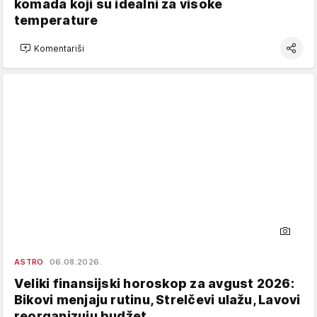
komada koji su idealni za visoke
temperature
Komentariši
ASTRO
06.08.2026.
Veliki finansijski horoskop za avgust 2026:
Bikovi menjaju rutinu, Strelčevi ulažu, Lavovi
reorganizuju budžet