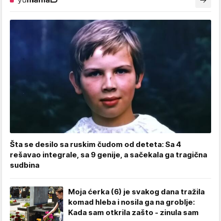
Šta se desilo sa ruskim čudom od deteta: Sa 4
rešavao integrale, sa 9 genije, a sačekala ga tragična
sudbina
Moja ćerka (6) je svakog dana tražila
komad hleba i nosila ga na groblje:
Kada sam otkrila zašto - zinula sam