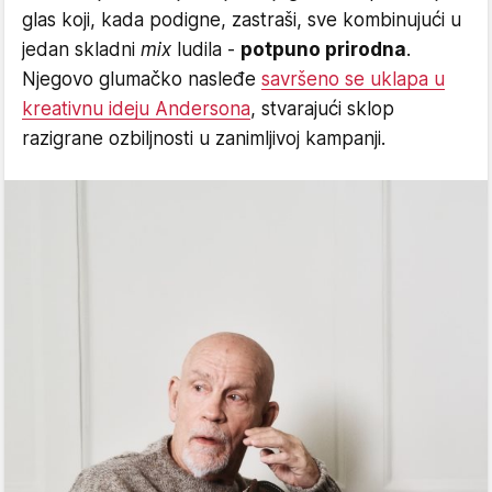
glas koji, kada podigne, zastraši, sve kombinujući u
jedan skladni
mix
ludila -
potpuno prirodna
.
Njegovo glumačko nasleđe
savršeno se uklapa u
kreativnu ideju Andersona
, stvarajući sklop
razigrane ozbiljnosti u zanimljivoj kampanji.