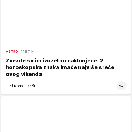
ASTRO
PRE 7 H
Zvezde su im izuzetno naklonjene: 2
horoskopska znaka imaće najviše sreće
ovog vikenda
Komentariši