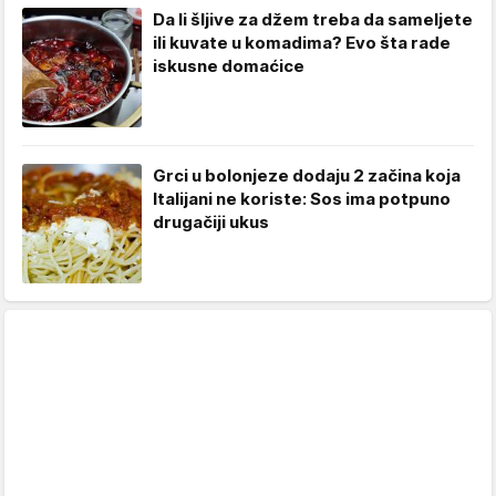
Da li šljive za džem treba da sameljete
ili kuvate u komadima? Evo šta rade
iskusne domaćice
Grci u bolonjeze dodaju 2 začina koja
Italijani ne koriste: Sos ima potpuno
drugačiji ukus