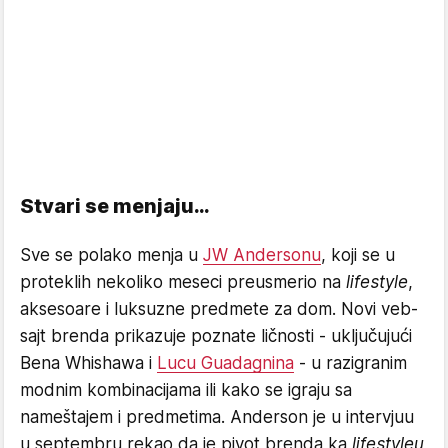
Stvari se menjaju…
Sve se polako menja u
JW Andersonu
, koji se u
proteklih nekoliko meseci preusmerio na
lifestyle
,
aksesoare i luksuzne predmete za dom. Novi veb-
sajt brenda prikazuje poznate ličnosti - uključujući
Bena Whishawa i
Lucu Guadagnina
- u razigranim
modnim kombinacijama ili kako se igraju sa
nameštajem i predmetima. Anderson je u intervjuu
u septembru rekao da je pivot brenda ka
lifestyleu