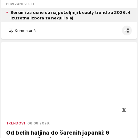
POVEZANE VESTI
Serumi za usne su najpoželjniji beauty trend za 2026: 4
izuzetna izbora za negu i sjaj
Komentariši
TRENDOVI
06.08.2026.
Od belih haljina do šarenih japanki: 6