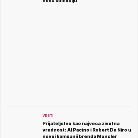
novu kolekciju
VESTI
Prijateljstvo kao najveća životna
vrednost: Al Pacino i Robert De Niro u
novoj kampanji brenda Moncler