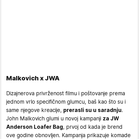
Malkovich x JWA
Dizajnerova privrženost filmu i poštovanje prema
jednom vrlo specifičnom glumcu, baš kao što su i
same njegove kreacije,
prerasli su u saradnju
.
John Malkovich glumi u novoj kampanji
za JW
Anderson Loafer Bag
, prvoj od kada je brend
ove godine obnovljen. Kampanja prikazuje komade