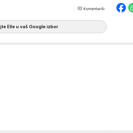
Komentariši
te Elle u vaš Google izbor