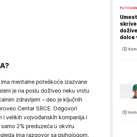
PUTOVA
Umest
skrive
dožive
dolce 
Kome
VA?
h ima mentalne poteškoće izazvane
sleni je na poslu doživeo neku vrstu
talnim zdravljem – deo je ključnih
 sproveo Centar SRCE. Odgovori
Kome
i velikih vojvođanskih kompanija i
a samo 2% preduzeća u okviru
egleda ima razgovor sa psihologom,