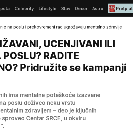
epota
Celebrity
Lifestyle
Stav
Decor
Astro
Pretplat
nje na poslu i prekovremeni rad ugrožavaju mentalno zdravlje
IŽAVANI, UCENJIVANI ILI
 POSLU? RADITE
? Pridružite se kampanji
nih ima mentalne poteškoće izazvane
 na poslu doživeo neku vrstu
mentalnim zdravljem – deo je ključnih
je sproveo Centar SRCE, u okviru
'.