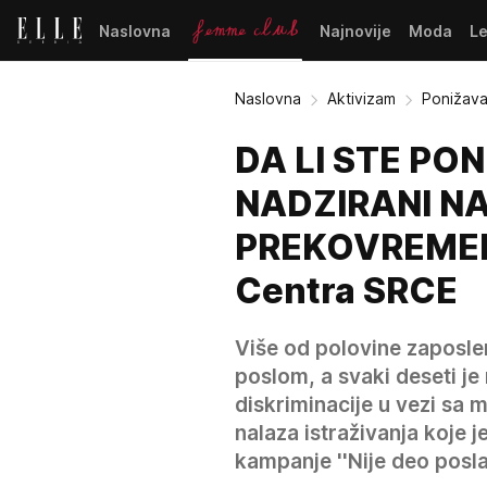
Naslovna
Najnovije
Moda
L
Naslovna
Aktivizam
Ponižava
DA LI STE PON
NADZIRANI NA
PREKOVREMENO
Centra SRCE
Više od polovine zaposle
poslom, a svaki deseti je
diskriminacije u vezi sa 
nalaza istraživanja koje 
kampanje ''Nije deo posla'