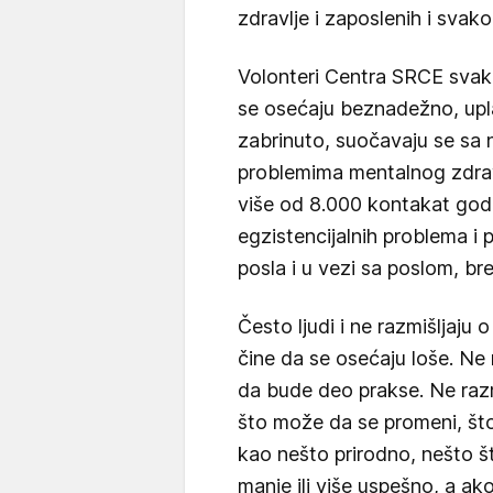
zdravlje i zaposlenih i svak
Volonteri Centra SRCE svako
se osećaju beznadežno, up
zabrinuto, suočavaju se sa
problemima mentalnog zdrav
više od 8.000 kontakat godi
egzistencijalnih problema i 
posla i u vezi sa poslom, b
Često ljudi i ne razmišljaju
čine da se osećaju loše. Ne 
da bude deo prakse. Ne raz
što može da se promeni, št
kao nešto prirodno, nešto š
manje ili više uspešno, a a