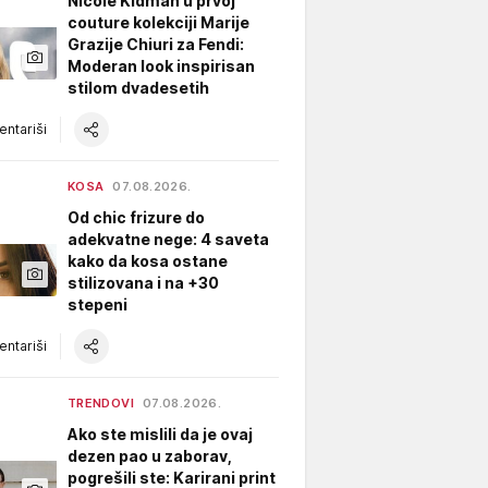
Nicole Kidman u prvoj
couture kolekciji Marije
Grazije Chiuri za Fendi:
Moderan look inspirisan
stilom dvadesetih
ntariši
KOSA
07.08.2026.
Od chic frizure do
adekvatne nege: 4 saveta
kako da kosa ostane
stilizovana i na +30
stepeni
ntariši
TRENDOVI
07.08.2026.
Ako ste mislili da je ovaj
dezen pao u zaborav,
pogrešili ste: Karirani print