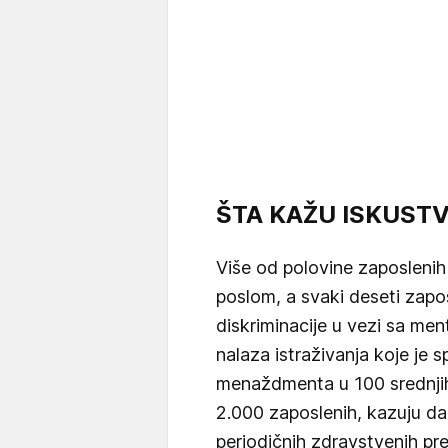
ŠTA KAŽU ISKUST
Više od polovine zaposleni
poslom, a svaki deseti zapo
diskriminacije u vezi sa men
nalaza istraživanja koje je
menaždmenta u 100 srednjih 
2.000 zaposlenih, kazuju d
periodičnih zdravstvenih pr