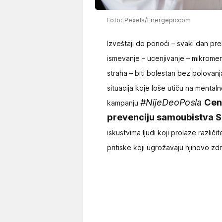
Foto: Pexels/Energepiccom
Izveštaji do ponoći – svaki dan p
ismevanje – ucenjivanje – mikrome
straha – biti bolestan bez bolovanja
situacija koje loše utiču na mentaln
#NijeDeoPosla
Cen
kampanju
prevenciju samoubistva 
iskustvima ljudi koji prolaze različ
pritiske koji ugrožavaju njihovo zd