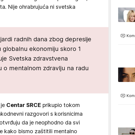
a. Nije ohrabrujuća ni svetska
Kome
ijardi radnih dana zbog depresije
ju globalnu ekonomiju skoro 1
juje Svetska zdravstvena
nju o mentalnom zdravlju na radu
Kome
 je
Centar SRCE
prikupio tokom
vakodnevni razgovori s korisnicima
otvrđuju da je neophodno da svi
kako bismo zaštitili mentalno