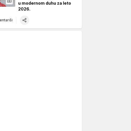
u modernom duhu za leto
2026.
ntariši