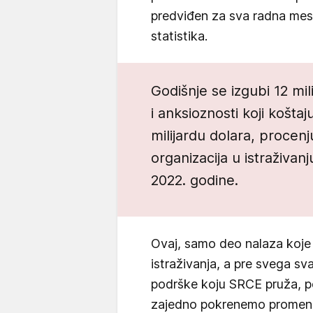
predviđen za sva radna mest
statistika.
Godišnje se izgubi 12 mil
i anksioznosti koji košta
milijardu dolara, procen
organizacija u istraživa
2022. godine.
Ovaj, samo deo nalaza koje
istraživanja, a pre svega s
podrške koju SRCE pruža, p
zajedno pokrenemo promene 