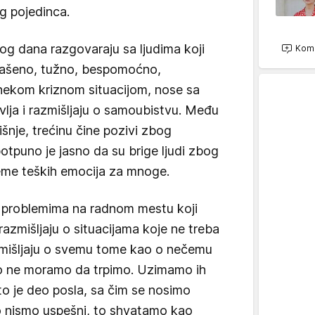
og pojedinca.
g dana razgovaraju sa ljudima koji
Kome
lašeno, tužno, bespomoćno,
 nekom kriznom situacijom, nose sa
lja i razmišljaju o samoubistvu. Među
šnje, trećinu čine pozivi zbog
potpuno je jasno da su brige ljudi zbog
reme teških emocija za mnoge.
 o problemima na radnom mestu koji
razmišljaju o situacijama koje ne treba
mišljaju o svemu tome kao o nečemu
o ne moramo da trpimo. Uzimamo ih
to je deo posla, sa čim se nosimo
ko nismo uspešni, to shvatamo kao