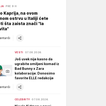
NJA
PRE 9 H
o Kaprija, na ovom
nom ostrvu u Italiji ćete
ti šta zaista znači "la
vita"
ntariši
VESTI
07.08.2026.
Još uvek nije kasno da
ugrabite omiljeni komad iz
Bad Bunny x Zara
kolaboracije: Donosimo
favorite ELLE redakcije
ntariši
CELEBRITY
07.08.2026.