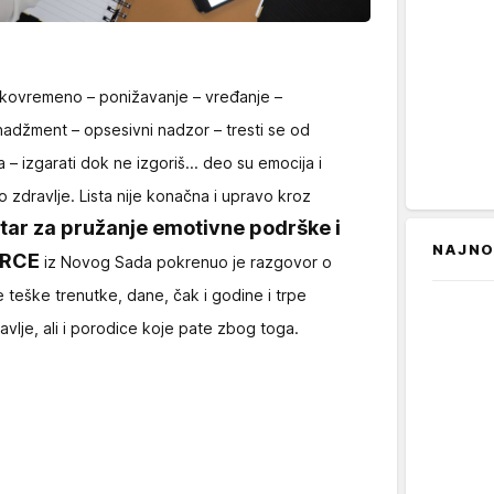
rekovremeno – ponižavanje – vređanje –
nadžment – opsesivni nadzor – tresti se od
 – izgarati dok ne izgoriš... deo su emocija i
o zdravlje. Lista nije konačna i upravo kroz
tar za pružanje emotivne podrške i
NAJNO
SRCE
iz Novog Sada pokrenuo je razgovor o
ite teške trenutke, dane, čak i godine i trpe
ravlje, ali i porodice koje pate zbog toga.