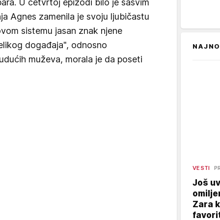
ara. U četvrtoj epizodi bilo je sasvim
nja Agnes zamenila je svoju ljubičastu
ovom sistemu jasan znak njene
velikog događaja", odnosno
NAJNO
udućih muževa, morala je da poseti
VESTI
P
Još uv
omilje
Zara 
favori