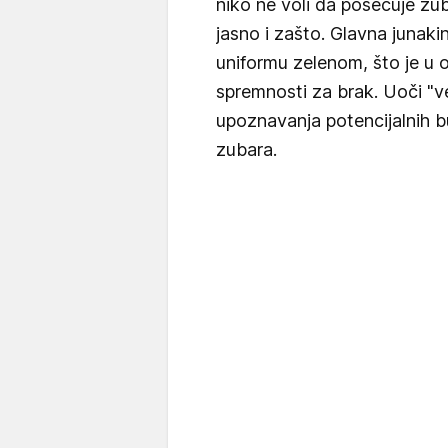
niko ne voli da posećuje zub
jasno i zašto. Glavna junaki
uniformu zelenom, što je u 
spremnosti za brak. Uoči "
upoznavanja potencijalnih b
zubara.