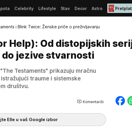
epota
Celebrity
Lifestyle
Stav
Decor
Astro
Pretplat
aments i Blink Twice: Ženske priče o preživljavanju
r Help): Od distopijskih serij
a do jezive stvarnosti
ja "The Testaments" prikazuju mračnu
 istražujući traume i sistemske
m društvu.
Komentariši
te Elle u vaš Google izbor