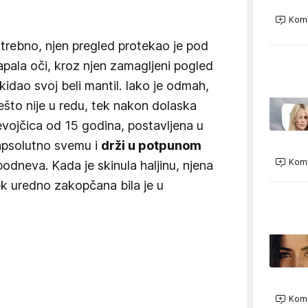
Kome
otrebno, njen pregled protekao je pod
apala oči, kroz njen zamagljeni pogled
kidao svoj beli mantil. Iako je odmah,
ešto nije u redu, tek nakon dolaska
devojčica od 15 godina, postavljena u
 apsolutno svemu i
drži u potpunom
Kome
podneva. Kada je skinula haljinu, njena
ek uredno zakopčana bila je u
Kome