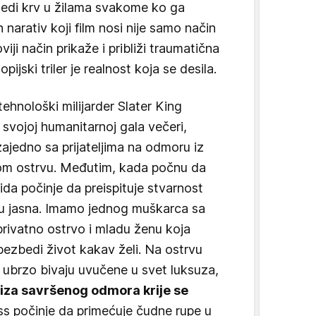
 ledi krv u žilama svakome ko ga
narativ koji film nosi nije samo način
ji način prikaže i približi traumatična
ijski triler je realnost koja se desila.
ehnološki milijarder Slater King
svojoj humanitarnoj gala večeri,
zajedno sa prijateljima na odmoru iz
om ostrvu. Međutim, kada počnu da
ida počinje da preispituje stvarnost
tu jasna. Imamo jednog muškarca sa
rivatno ostrvo i mladu ženu koja
bezbedi život kakav želi. Na ostrvu
ss ubrzo bivaju uvučene u svet luksuza,
iza savršenog odmora krije se
ess počinje da primećuje čudne rupe u