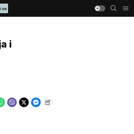
i se
a i