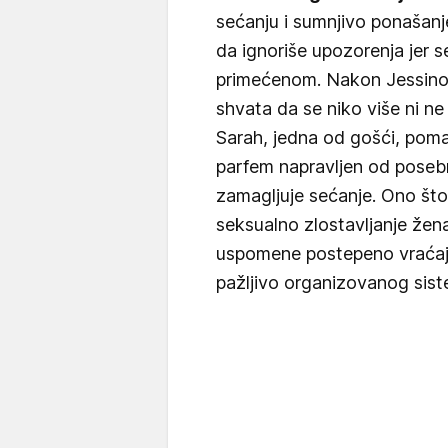
sećanju i sumnjivo ponašanje
da ignoriše upozorenja jer s
primećenom. Nakon Jessinog
shvata da se niko više ni ne
Sarah, jedna od gošći, pomaž
parfem napravljen od posebn
zamagljuje sećanje. Ono što 
seksualno zlostavljanje žena
uspomene postepeno vraćaju
pažljivo organizovanog siste