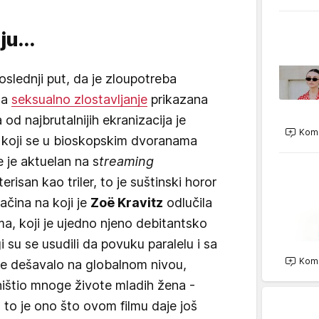
u...
poslednji put, da je zloupotreba
za
seksualno zlostavljanje
prikazana
od najbrutalnijih ekranizacija je
Kome
" koji se u bioskopskim dvoranama
e je aktuelan na s
treaming
risan kao triler, to je suštinski horor
ačina na koji je
Zoë Kravitz
odlučila
ma, koji je ujedno njeno debitantsko
 su se usudili da povuku paralelu i sa
Kome
se dešavalo na globalnom nivou,
uništio mnoge živote mladih žena -
to je ono što ovom filmu daje još