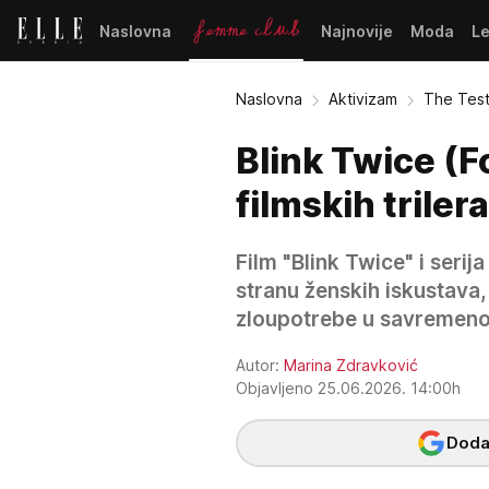
Naslovna
Najnovije
Moda
L
Naslovna
Aktivizam
The Test
Blink Twice (Fo
filmskih triler
Film "Blink Twice" i seri
stranu ženskih iskustava,
zloupotrebe u savremeno
Autor:
Marina Zdravković
Objavljeno 25.06.2026. 14:00h
Dodaj