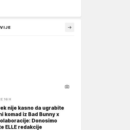
VIJE
RE 16 H
ek nije kasno da ugrabite
ni komad iz Bad Bunny x
kolaboracije: Donosimo
te ELLE redakcije