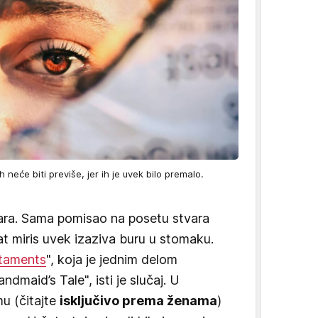
h neće biti previše, jer ih je uvek bilo premalo.
bara. Sama pomisao na posetu stvara
at miris uvek izaziva buru u stomaku.
taments
", koja je jednim delom
maid’s Tale", isti je slučaj. U
u (čitajte
isključivo prema ženama
)