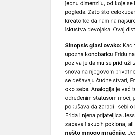
jednu dimenziju, od koje se
pogleda. Zato što celokupan 
kreatorke da nam na najsurovi
iskustva devojaka. Ovaj distop
Sinopsis glasi ovako:
Kad t
upozna konobaricu Fridu na 
poziva je da mu se pridruži 
snova na njegovom privatn
se dešavaju čudne stvari, Fr
oko sebe. Analogija je već 
određenim statusom moći, p
pokušava da zaradi i sebi o
Frida i njena prijateljica Je
zabava i skupih poklona, ali
nešto mnogo mračnije
. J