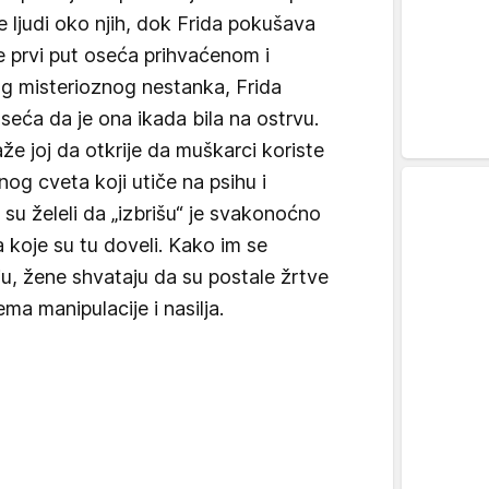
 ljudi oko njih, dok Frida pokušava
e prvi put oseća prihvaćenom i
 misterioznog nestanka, Frida
 seća da je ona ikada bila na ostrvu.
e joj da otkrije da muškarci koriste
og cveta koji utiče na psihu i
su želeli da „izbrišu“ je svakonoćno
 koje su tu doveli. Kako im se
, žene shvataju da su postale žrtve
ma manipulacije i nasilja.