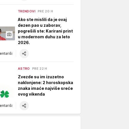
TRENDOVI
PRE 20 H
Ako ste mislili da je ovaj
dezen pao u zaborav,
pogrešili ste: Karirani print
u modernom duhu za leto
2026.
ntariši
ASTRO
PRE 22 H
Zvezde su im izuzetno
naklonjene: 2 horoskopska
znaka imaće najviše sreće
ovog vikenda
ntariši