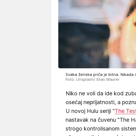
Svaka ženska priča je bitna. Nikada i
Foto: Unsplash/ Elias Maurer
Niko ne voli da ide kod zu
osećaj neprijatnosti, a pozn
U novoj Hulu seriji "
The Tes
nastavak na čuvenu "The Hand
strogo kontrolisanom sistem