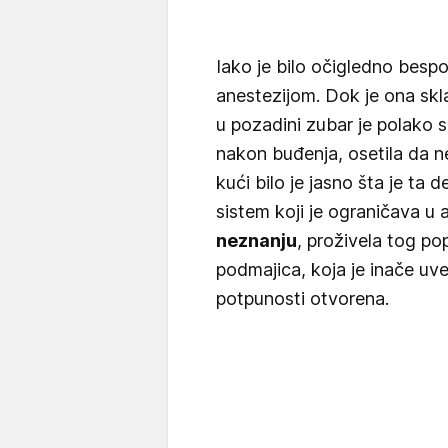
Iako je bilo očigledno besp
anestezijom. Dok je ona skl
u pozadini zubar je polako s
nakon buđenja, osetila da n
kući bilo je jasno šta je ta 
sistem koji je ograničava u
neznanju
, proživela tog po
podmajica, koja je inače uv
potpunosti otvorena.