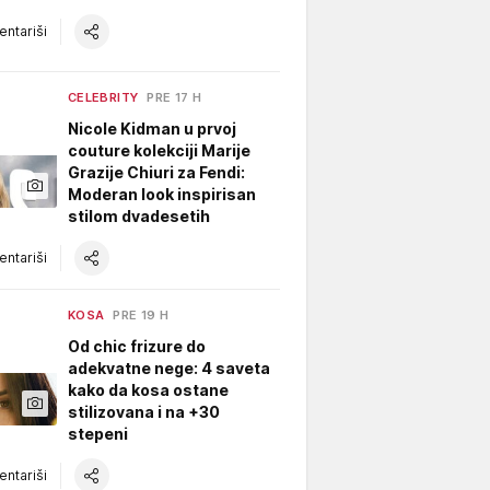
ntariši
CELEBRITY
PRE 17 H
Nicole Kidman u prvoj
couture kolekciji Marije
Grazije Chiuri za Fendi:
Moderan look inspirisan
stilom dvadesetih
ntariši
KOSA
PRE 19 H
Od chic frizure do
adekvatne nege: 4 saveta
kako da kosa ostane
stilizovana i na +30
stepeni
ntariši