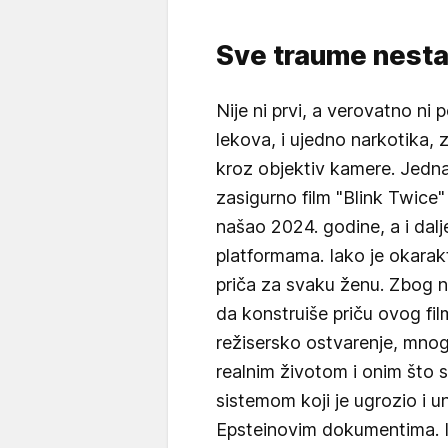
Sve traume nestaj
Nije ni prvi, a verovatno ni 
lekova, i ujedno narkotika, 
kroz objektiv kamere. Jedna 
zasigurno film "Blink Twice
našao 2024. godine, a i dalj
platformama. Iako je okarakte
priča za svaku ženu. Zbog n
da konstruiše priču ovog fil
režisersko ostvarenje, mnogi
realnim životom i onim što 
sistemom koji je ugrozio i 
Epsteinovim dokumentima. I 