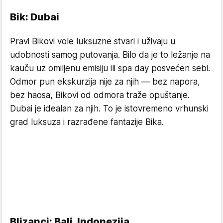
Bik: Dubai
Pravi Bikovi vole luksuzne stvari i uživaju u
udobnosti samog putovanja. Bilo da je to ležanje na
kauču uz omiljenu emisiju ili spa day posvećen sebi.
Odmor pun ekskurzija nije za njih — bez napora,
bez haosa, Bikovi od odmora traže opuštanje.
Dubai je idealan za njih. To je istovremeno vrhunski
grad luksuza i razrađene fantazije Bika.
Blizanci: Bali, Indonezija