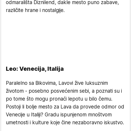
odmarališta Diznilend, dakle mesto puno zabave,
različite hrane i nostalgije.
Leo: Venecija, Italija
Paralelno sa Bikovima, Lavovi žive luksuznim
životom - posebno posvećenim sebi, a poznati su i
po tome što mogu pronaći lepotu u bilo čemu.
Postoji li bolje mesto za Lava da provede odmor od
Venecije u Italiji? Gradu ispunjenom mnoštvom
umetnosti i kulture koje čine nezaboravno iskustvo.