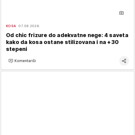
KOSA
07.08.2026.
Od chic frizure do adekvatne nege: 4 saveta
kako da kosa ostane stilizovana i na +30
stepeni
Komentariši