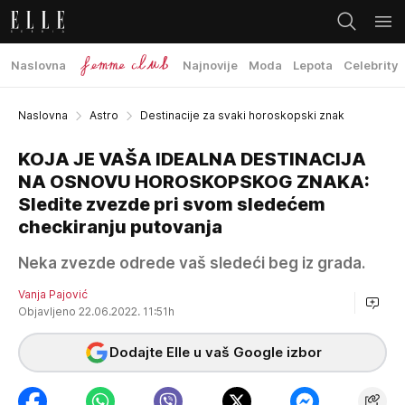
Naslovna
Najnovije
Moda
Lepota
Celebrity
Naslovna
Astro
Destinacije za svaki horoskopski znak
KOJA JE VAŠA IDEALNA DESTINACIJA
NA OSNOVU HOROSKOPSKOG ZNAKA:
Sledite zvezde pri svom sledećem
checkiranju putovanja
Neka zvezde odrede vaš sledeći beg iz grada.
Vanja Pajović
Objavljeno 22.06.2022. 11:51h
Dodajte Elle u vaš Google izbor