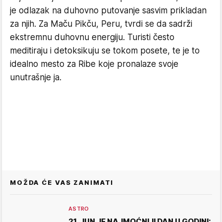
je odlazak na duhovno putovanje sasvim prikladan
za njih. Za Maču Pikču, Peru, tvrdi se da sadrži
ekstremnu duhovnu energiju. Turisti često
meditiraju i detoksikuju se tokom posete, te je to
idealno mesto za Ribe koje pronalaze svoje
unutrašnje ja.
MOŽDA ĆE VAS ZANIMATI
ASTRO
21. JUN JE NAJMOĆNIJI DAN U GODINI: