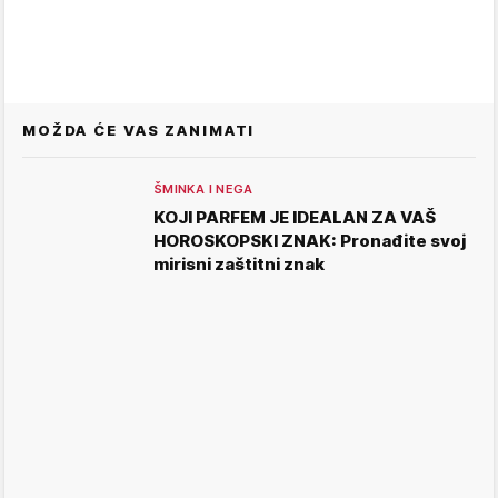
MOŽDA ĆE VAS ZANIMATI
ŠMINKA I NEGA
KOJI PARFEM JE IDEALAN ZA VAŠ
HOROSKOPSKI ZNAK: Pronađite svoj
mirisni zaštitni znak