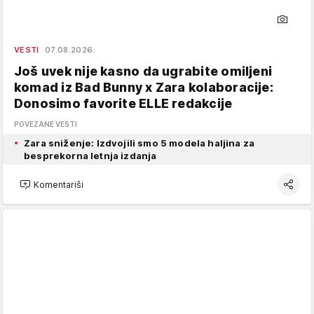
VESTI
07.08.2026.
Još uvek nije kasno da ugrabite omiljeni
komad iz Bad Bunny x Zara kolaboracije:
Donosimo favorite ELLE redakcije
POVEZANE VESTI
Zara sniženje: Izdvojili smo 5 modela haljina za
besprekorna letnja izdanja
Komentariši