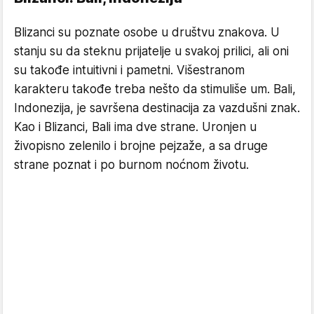
Blizanci su poznate osobe u društvu znakova. U
stanju su da steknu prijatelje u svakoj prilici, ali oni
su takođe intuitivni i pametni. Višestranom
karakteru takođe treba nešto da stimuliše um. Bali,
Indonezija, je savršena destinacija za vazdušni znak.
Kao i Blizanci, Bali ima dve strane. Uronjen u
živopisno zelenilo i brojne pejzaže, a sa druge
strane poznat i po burnom noćnom životu.