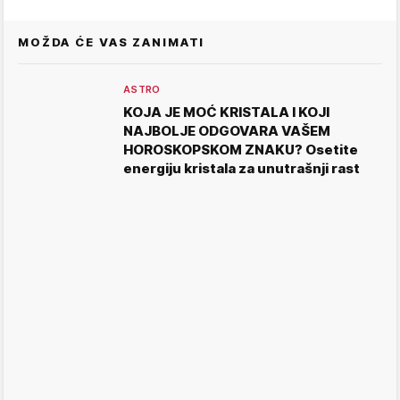
MOŽDA ĆE VAS ZANIMATI
ASTRO
KOJA JE MOĆ KRISTALA I KOJI
NAJBOLJE ODGOVARA VAŠEM
HOROSKOPSKOM ZNAKU? Osetite
energiju kristala za unutrašnji rast