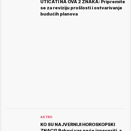
UTICATI NA OVA 2 ZNAKA: Pripremite
se za reviziju prošlosti i ostvarivanje
budućih planova
ASTRO
KO SU NAJVERNIJI HOROSKOPSKI
ZNACI? Rakovi vas neće izneveriti, a