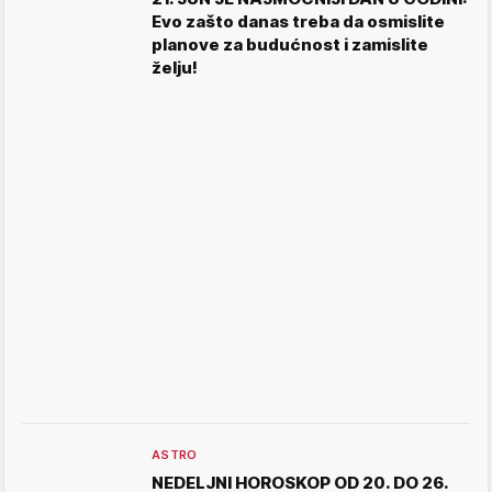
Evo zašto danas treba da osmislite
planove za budućnost i zamislite
želju!
ASTRO
NEDELJNI HOROSKOP OD 20. DO 26.