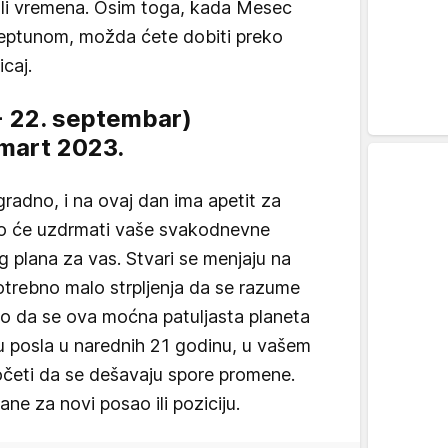
mali vremena. Osim toga, kada Mesec
Neptunom, možda ćete dobiti preko
caj.
- 22. septembar)
. mart 2023.
ogradno, i na ovaj dan ima apetit za
o će uzdrmati vaše svakodnevne
šeg plana za vas. Stvari se menjaju na
potrebno malo strpljenja da se razume
to da se ova moćna patuljasta planeta
́u posla u narednih 21 godinu, u vašem
četi da se dešavaju spore promene.
ne za novi posao ili poziciju.