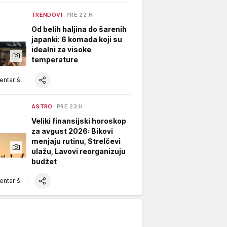
TRENDOVI
PRE 22 H
Od belih haljina do šarenih
japanki: 6 komada koji su
idealni za visoke
temperature
ntariši
ASTRO
PRE 23 H
Veliki finansijski horoskop
za avgust 2026: Bikovi
menjaju rutinu, Strelčevi
ulažu, Lavovi reorganizuju
budžet
ntariši