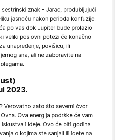
sestrinski znak - Jarac, produbljujući
liku jasnoću nakon perioda konfuzije.
juća po vas dok Jupiter bude prolazio
eki veliki poslovni potezi će konačno
za unapređenje, povišicu, ili
jernog sna, ali ne zaboravite na
 kolegama.
gust)
jul 2023.
? Verovatno zato što severni čvor
k Ovna. Ova energija podrške će vam
iskustva i ideje. Ovo će biti godina
anja o kojima ste sanjali ili idete na