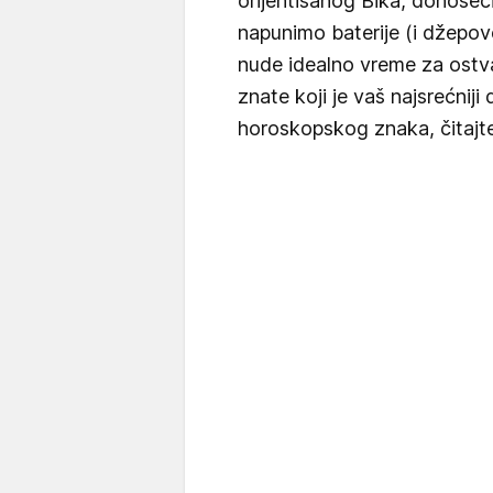
orijentisanog Bika, donose
napunimo baterije (i džepove
nude idealno vreme za ostva
znate koji je vaš najsrećnij
horoskopskog znaka, čitajte