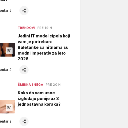
ntariši
TRENDOVI
PRE 19 H
Jedini IT model cipela koji
vam je potreban:
Baletanke sa nitnama su
modni imperativ za leto
2026.
ntariši
ŠMINKA I NEGA
PRE 20 H
Kako da vam usne
izgledaju punije uz 3
jednostavna koraka?
ntariši