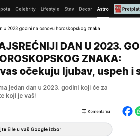
epota
Celebrity
Lifestyle
Stav
Decor
Astro
Pretplat
dan u 2023 godini na osnovu horoskopskog znaka
AJSREĆNIJI DAN U 2023. GO
HOROSKOPSKOG ZNAKA:
vas očekuju ljubav, uspeh i 
ma jedan dan u 2023. godini koji će za
e koji je vaš!
Komentariši
te Elle u vaš Google izbor