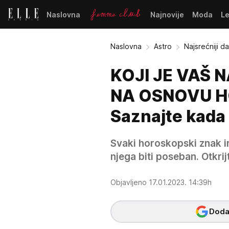
Naslovna
Najnovije
Moda
L
Naslovna
Astro
Najsrećniji 
KOJI JE VAŠ N
NA OSNOVU 
Saznajte kada 
Svaki horoskopski znak i
njega biti poseban. Otkrijt
Objavljeno 17.01.2023. 14:39h
Dodaj