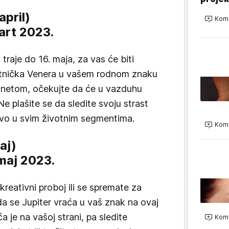
april)
Kome
mart 2023.
traje do 16. maja, za vas će biti
etnička Venera u vašem rodnom znaku
anetom, očekujte da će u vazduhu
 Ne plašite se da sledite svoju strast
stvo u svim životnim segmentima.
Kome
maj)
 maj 2023.
kreativni proboj ili se spremate za
da se Jupiter vraća u vaš znak na ovaj
́a je na vašoj strani, pa sledite
Kome