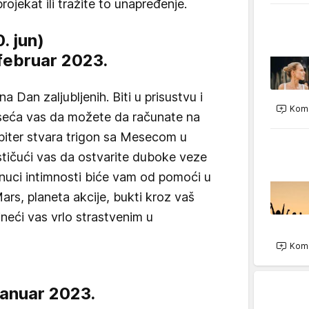
projekat ili tražite to unapređenje.
0. jun)
. februar 2023.
a Dan zaljubljenih. Biti u prisustvu i
Kome
seća vas da možete da računate na
piter stvara trigon sa Mesecom u
stičući vas da ostvarite duboke veze
enuci intimnosti biće vam od pomoći u
Mars, planeta akcije, bukti kroz vaš
eći vas vrlo strastvenim u
Kome
)
 januar 2023.