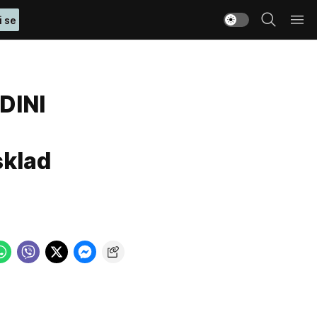
i se
DINI
sklad