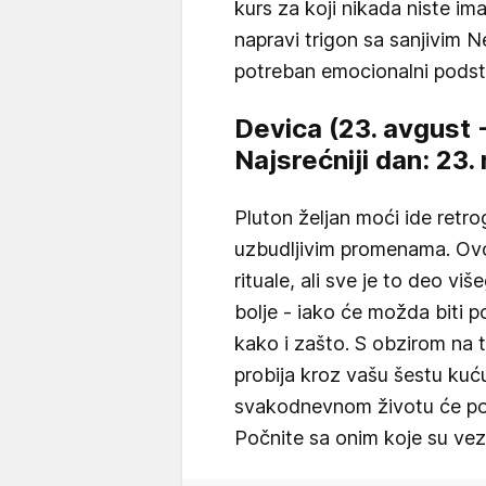
kurs za koji nikada niste i
napravi trigon sa sanjivim 
potreban emocionalni podsti
Devica (23. avgust 
Najsrećniji dan: 23
Pluton željan moći ide retr
uzbudljivim promenama. Ov
rituale, ali sve je to deo vi
bolje - iako će možda biti 
kako i zašto. S obzirom na 
probija kroz vašu šestu kuc
svakodnevnom životu će po
Počnite sa onim koje su veza