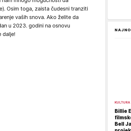
ći nam mnogo mogućnosti da
). Osim toga, zaista čudesni tranziti
renje vaših snova. Ako želite da
i dan u 2023. godini na osnovu
NAJNO
 dalje!
KULTURA
Billie 
filmsk
Bell J
projek