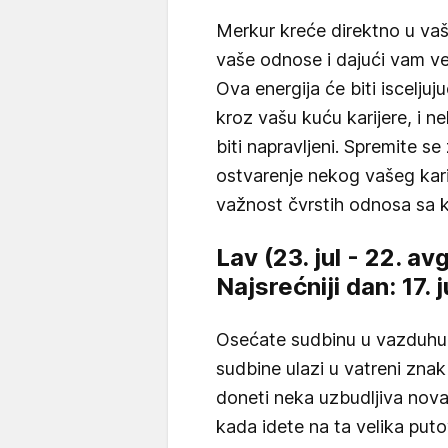
Merkur kreće direktno u vaš 
vaše odnose i dajući vam ve
Ova energija će biti iscelju
kroz vašu kuću karijere, i n
biti napravljeni. Spremite se 
ostvarenje nekog vašeg kari
važnost čvrstih odnosa sa
Lav (23. jul - 22. av
Najsrećniji dan: 17. 
Osećate sudbinu u vazduhu
sudbine ulazi u vatreni zna
doneti neka uzbudljiva nova 
kada idete na ta velika putov