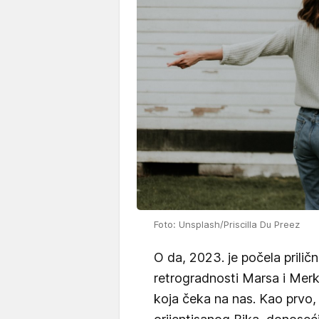
Foto: Unsplash/Priscilla Du Preez
O da, 2023. je počela priličn
retrogradnosti Marsa i Merku
koja čeka na nas. Kao prvo, sr