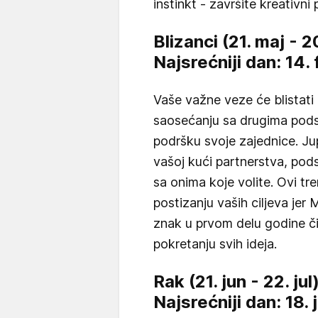
instinkt - završite kreativni 
Blizanci (21. maj - 2
Najsrećniji dan: 14
Vaše važne veze će blistati n
saosećanju sa drugima pod
podršku svoje zajednice. Ju
vašoj kući partnerstva, pod
sa onima koje volite. Ovi tr
postizanju vaših ciljeva jer 
znak u prvom delu godine čin
pokretanju svih ideja.
Rak (21. jun - 22. jul
Najsrećniji dan: 18.