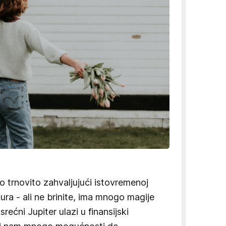
o trnovito zahvaljujući istovremenoj
ra - ali ne brinite, ima mnogo magije
ećni Jupiter ulazi u finansijski