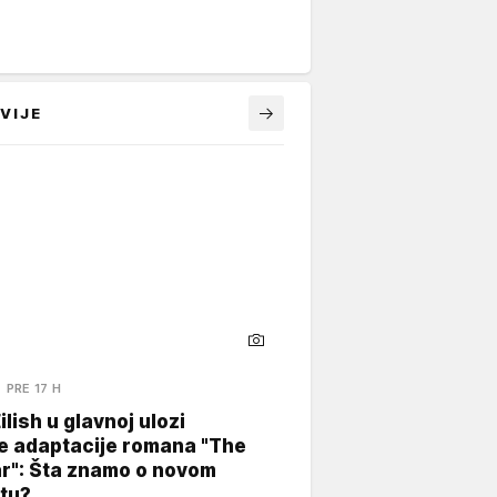
VIJE
PRE 17 H
Eilish u glavnoj ulozi
e adaptacije romana "The
ar": Šta znamo o novom
tu?