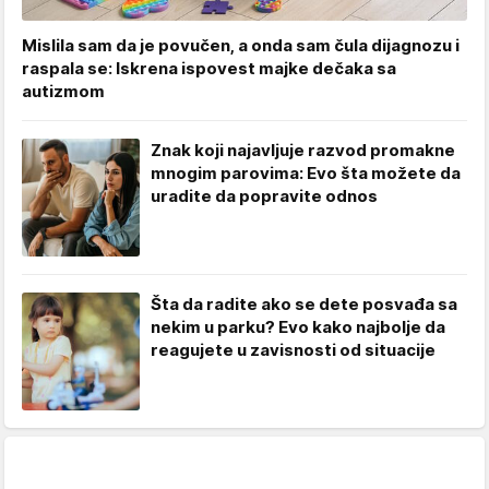
Mislila sam da je povučen, a onda sam čula dijagnozu i
raspala se: Iskrena ispovest majke dečaka sa
autizmom
Znak koji najavljuje razvod promakne
mnogim parovima: Evo šta možete da
uradite da popravite odnos
Šta da radite ako se dete posvađa sa
nekim u parku? Evo kako najbolje da
reagujete u zavisnosti od situacije