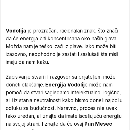
Vodolija
je prozračan, racionalan znak, što znači
da će energija biti koncentrisana oko naših glava.
Možda nam je teško izaći iz glave. Iako može biti
izazovno, neophodno je zastati i saslušati šta misli
imaju da nam kažu.
Zapisivanje stvari ili razgovor sa prijateljem može
doneti olakšanje.
Energija Vodolij
e može nam
pomoći da stvari sagledamo intelektualno, logično,
ali i iz stanja neutralnosti kako bismo doneli najbolju
odluku za budućnost. Naravno, proces nije uvek
tako uredan, ali znajte da imate isceljujuću energiju
na svojoj strani. I znajte da će ovaj
Pun Mesec