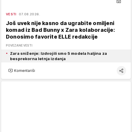
VESTI
07.08.2026.
Još uvek nije kasno da ugrabite omiljeni
komad iz Bad Bunny x Zara kolaboracije:
Donosimo favorite ELLE redakcije
POVEZANE VESTI
Zara sniženje: Izdvojili smo 5 modela haljina za
besprekorna letnja izdanja
Komentariši