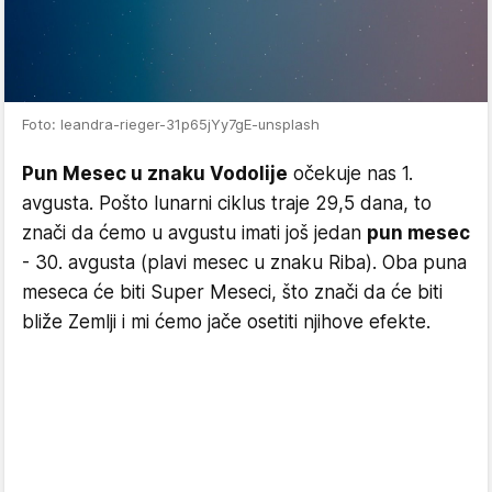
Foto: leandra-rieger-31p65jYy7gE-unsplash
Pun Mesec u znaku Vodolije
očekuje nas 1.
avgusta. Pošto lunarni ciklus traje 29,5 dana, to
znači da ćemo u avgustu imati još jedan
pun mesec
- 30. avgusta (plavi mesec u znaku Riba). Oba puna
meseca će biti Super Meseci, što znači da će biti
bliže Zemlji i mi ćemo jače osetiti njihove efekte.