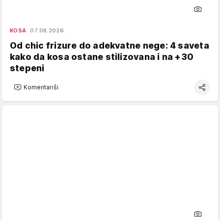
KOSA
07.08.2026.
Od chic frizure do adekvatne nege: 4 saveta
kako da kosa ostane stilizovana i na +30
stepeni
Komentariši