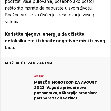
podržati vaše putovanje, posebno ako postoji
nešto što morate da napustite u svom životu.
Snažno vreme za čišćenje i resetovanje vašeg
sistema!
Koristite njegovu energiju da očistite,
detoksikujete i izbacite negativne misli iz svog
bića.
MOŽDA ĆE VAS ZANIMATI
ASTRO
MESEČNI HOROSKOP ZA AVGUST
2023: Vage će privući nova
poznanstva, a Škorpije pronalaze
partnera za čitav život