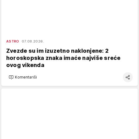
ASTRO
07.08.2026.
Zvezde su im izuzetno naklonjene: 2
horoskopska znaka imaće najviše sreće
ovog vikenda
Komentariši