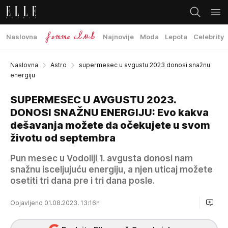
Naslovna
Najnovije
Moda
Lepota
Celebrity
Naslovna
Astro
supermesec u avgustu 2023 donosi snažnu
energiju
SUPERMESEC U AVGUSTU 2023.
DONOSI SNAŽNU ENERGIJU: Evo kakva
dešavanja možete da očekujete u svom
životu od septembra
Pun mesec u Vodoliji 1. avgusta donosi nam
snažnu isceljujuću energiju, a njen uticaj možete
osetiti tri dana pre i tri dana posle.
Objavljeno 01.08.2023. 13:16h