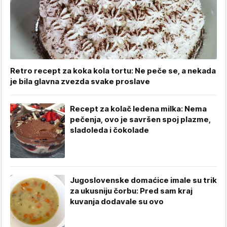
Retro recept za koka kola tortu: Ne peče se, a nekada
je bila glavna zvezda svake proslave
Recept za kolač ledena milka: Nema
pečenja, ovo je savršen spoj plazme,
sladoleda i čokolade
Jugoslovenske domaćice imale su trik
za ukusniju čorbu: Pred sam kraj
kuvanja dodavale su ovo