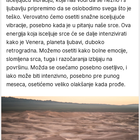
isceljujuću vibraciju, koja nas vodi da se nežno i s
ljubavlju pripremimo da se oslobodimo svega što je
teško. Verovatno ćemo osetiti snažne isceljujuće
vibracije, posebno kada je u pitanju naše srce. Ova
energija koja isceljuje srce će se dalje intenzivirati
kako je Venera, planeta ljubavi, duboko
retrogradna. Možemo osetiti kako bolne emocije,
slomljena srca, tuga i razočaranja izbijaju na
površinu. Možda se osećamo posebno osetljivo, i
iako može biti intenzivno, posebno pre punog
meseca, osetićemo veliko olakšanje kada prođe.