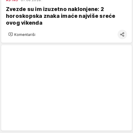
ASTRO
07.08.2026.
Zvezde su im izuzetno naklonjene: 2
horoskopska znaka imaće najviše sreće
ovog vikenda
Komentariši