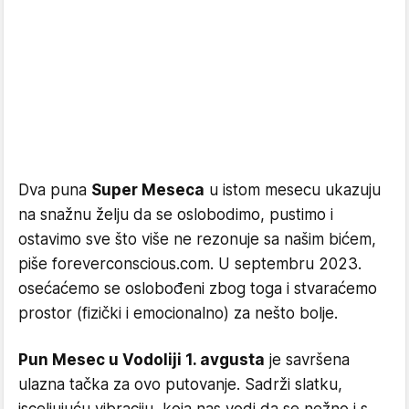
Dva puna
Super Meseca
u istom mesecu ukazuju
na snažnu želju da se oslobodimo, pustimo i
ostavimo sve što više ne rezonuje sa našim bićem,
piše foreverconscious.com. U septembru 2023.
osećaćemo se oslobođeni zbog toga i stvaraćemo
prostor (fizički i emocionalno) za nešto bolje.
Pun Mesec u Vodoliji 1. avgusta
je savršena
ulazna tačka za ovo putovanje. Sadrži slatku,