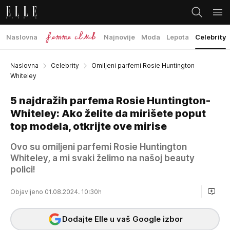
Naslovna
Najnovije
Moda
Lepota
Celebrity
Naslovna
Celebrity
Omiljeni parfemi Rosie Huntington
Whiteley
5 najdražih parfema Rosie Huntington-
Whiteley: Ako želite da mirišete poput
top modela, otkrijte ove mirise
Ovo su omiljeni parfemi Rosie Huntington
Whiteley, a mi svaki želimo na našoj beauty
polici!
Objavljeno 01.08.2024. 10:30h
Dodajte Elle u vaš Google izbor