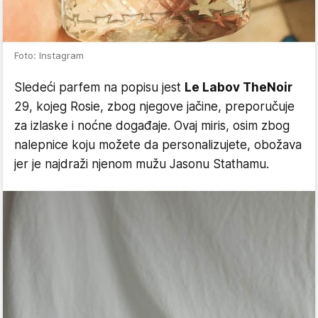
Foto: Instagram
Sledeći parfem na popisu jest
Le Labov The
Noir
29, kojeg Rosie, zbog njegove jačine, preporučuje
za izlaske i noćne događaje. Ovaj miris, osim zbog
nalepnice koju možete da personalizujete, obožava
jer je najdraži njenom mužu Jasonu Stathamu.