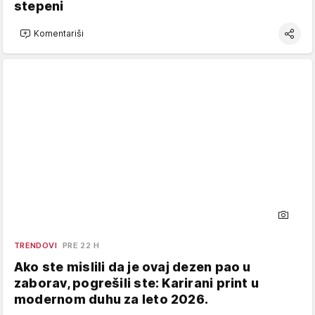
stepeni
Komentariši
TRENDOVI
PRE 22 H
Ako ste mislili da je ovaj dezen pao u
zaborav, pogrešili ste: Karirani print u
modernom duhu za leto 2026.