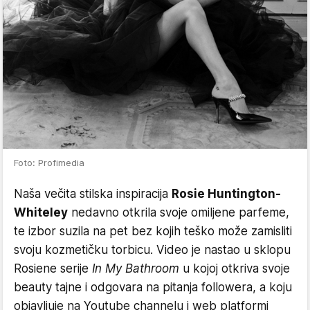
Foto: Profimedia
Naša večita stilska inspiracija
Rosie Huntington-
Whiteley
nedavno otkrila svoje omiljene parfeme,
te izbor suzila na pet bez kojih teško može zamisliti
svoju kozmetičku torbicu. Video je nastao u sklopu
Rosiene serije
In My Bathroom
u kojoj otkriva svoje
beauty tajne i odgovara na pitanja followera, a koju
objavljuje na Youtube channelu i web platformi