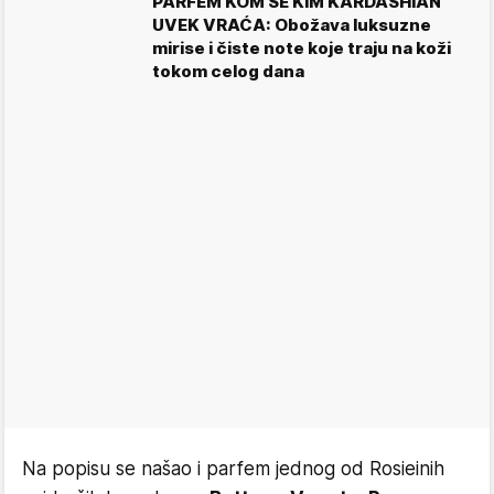
PARFEM KOM SE KIM KARDASHIAN
UVEK VRAĆA: Obožava luksuzne
mirise i čiste note koje traju na koži
tokom celog dana
Na popisu se našao i parfem jednog od Rosieinih