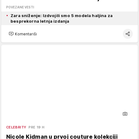
POVEZANE VESTI
Zara sniženje: Izdvojili smo 5 modela haljina za
besprekorna letnja izdanja
Komentariši
CELEBRITY
PRE 19 H
Nicole Kidman u prvoj couture kolekciji