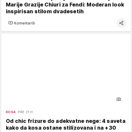
Marije Grazije Chiuri za Fendi: Moderan look
inspirisan stilom dvadesetih
Komentariši
KOSA
PRE 21 H
Od chic frizure do adekvatne nege: 4 saveta
kako da kosa ostane stilizovana i na +30