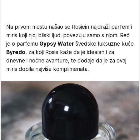
Na prvom mestu našao se Rosiein najdraži parfem i
miris koji njoj bliski ljudi povezuju samo s njom. Reč
je o parfemu
Gypsy Water
švedske luksuzne kuće
Byredo
, za koji Rosie kaže da je idealan i za
dnevne i noćne avanture, te dodaje da je za ovaj
miris dobila najviše komplimenata.