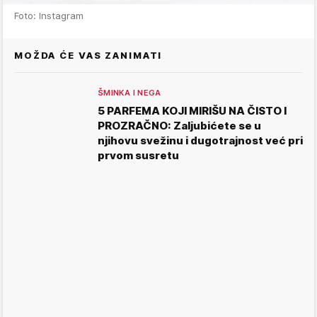
Foto: Instagram
MOŽDA ĆE VAS ZANIMATI
ŠMINKA I NEGA
5 PARFEMA KOJI MIRIŠU NA ČISTO I
PROZRAČNO: Zaljubićete se u
njihovu svežinu i dugotrajnost već pri
prvom susretu