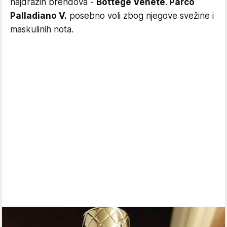
najdražih brendova -
Bottege Venete
.
Parco
Palladiano V.
posebno voli zbog njegove svežine i
maskulinih nota.