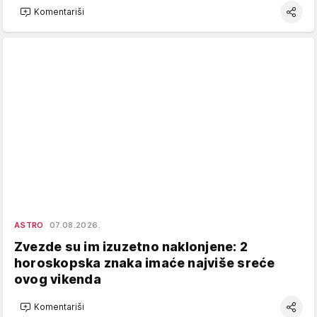
Komentariši
ASTRO
07.08.2026.
Zvezde su im izuzetno naklonjene: 2
horoskopska znaka imaće najviše sreće
ovog vikenda
Komentariši