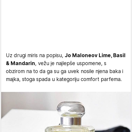
Uz drugi miris na popisu,
Jo Maloneov Lime, Basil
& Mandarin
, vežu je najlepše uspomene, s
obzirom na to da ga su ga uvek nosile njena baka i
majka, stoga spada u kategoriju comfort parfema.