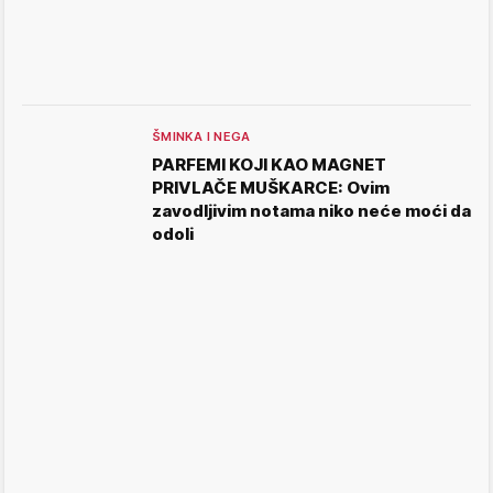
ŠMINKA I NEGA
PARFEMI KOJI KAO MAGNET
PRIVLAČE MUŠKARCE: Ovim
zavodljivim notama niko neće moći da
odoli