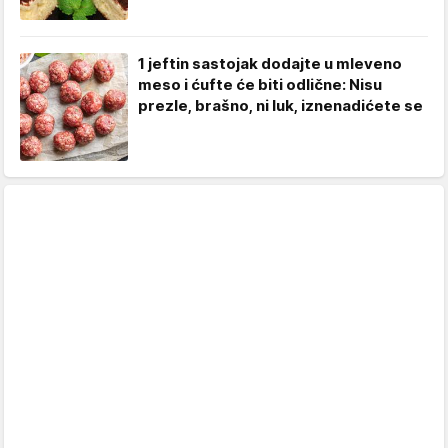
1 jeftin sastojak dodajte u mleveno
meso i ćufte će biti odlične: Nisu
prezle, brašno, ni luk, iznenadićete se