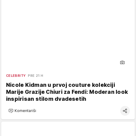
CELEBRITY
PRE 21 H
Nicole Kidman u prvoj couture kolekciji
Marije Grazije Chiuri za Fendi: Moderan look
inspirisan stilom dvadesetih
Komentariši