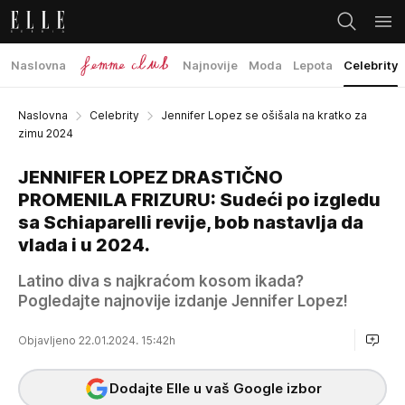
Naslovna
Najnovije
Moda
Lepota
Celebrity
Naslovna
Celebrity
Jennifer Lopez se ošišala na kratko za
zimu 2024
JENNIFER LOPEZ DRASTIČNO
PROMENILA FRIZURU: Sudeći po izgledu
sa Schiaparelli revije, bob nastavlja da
vlada i u 2024.
Latino diva s najkraćom kosom ikada?
Pogledajte najnovije izdanje Jennifer Lopez!
Objavljeno 22.01.2024. 15:42h
Dodajte Elle u vaš Google izbor