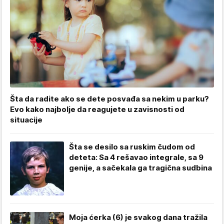
Šta da radite ako se dete posvađa sa nekim u parku?
Evo kako najbolje da reagujete u zavisnosti od
situacije
Šta se desilo sa ruskim čudom od
deteta: Sa 4 rešavao integrale, sa 9
genije, a sačekala ga tragična sudbina
Moja ćerka (6) je svakog dana tražila