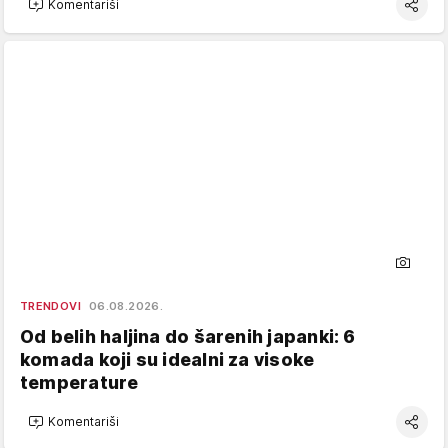
Komentariši
TRENDOVI
06.08.2026.
Od belih haljina do šarenih japanki: 6
komada koji su idealni za visoke
temperature
Komentariši