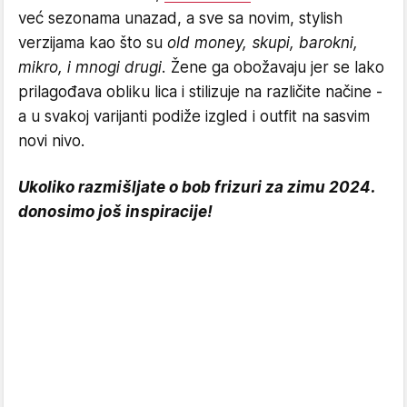
već sezonama unazad, a sve sa novim, stylish
verzijama kao što su
old money, skupi, barokni,
mikro, i mnogi drugi.
Žene ga obožavaju jer se lako
prilagođava obliku lica i stilizuje na različite načine -
a u svakoj varijanti podiže izgled i outfit na sasvim
novi nivo.
Ukoliko razmišljate o bob frizuri za zimu 2024.
donosimo još inspiracije!