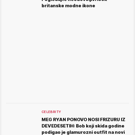
britanske modne ikone
CELEBRITY
MEG RYAN PONOVO NOSI FRIZURU IZ
DEVEDESETIH: Bob koji skida godine
podigao je glamurozni outfit na novi