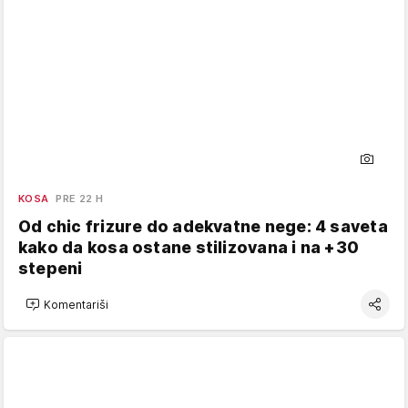
KOSA
PRE 22 H
Od chic frizure do adekvatne nege: 4 saveta
kako da kosa ostane stilizovana i na +30
stepeni
Komentariši