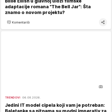
Billie Eilish u glavnoj ulozi filmske
adaptacije romana "The Bell Jar": Šta
znamo o novom projektu?
Komentariši
TRENDOVI
06.08.2026.
Jedini IT model cipela koji vam je potreban:
Baletanke sa nitnama su modni imperativ za