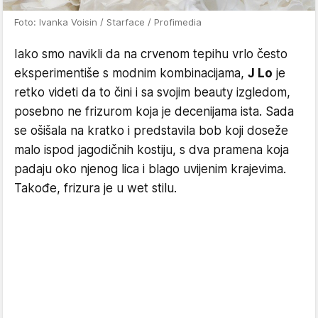
Foto: Ivanka Voisin / Starface / Profimedia
Iako smo navikli da na crvenom tepihu vrlo često
eksperimentiše s modnim kombinacijama,
J Lo
je
retko videti da to čini i sa svojim beauty izgledom,
posebno ne frizurom koja je decenijama ista. Sada
se ošišala na kratko i predstavila bob koji doseže
malo ispod jagodičnih kostiju, s dva pramena koja
padaju oko njenog lica i blago uvijenim krajevima.
Takođe, frizura je u wet stilu.