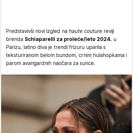
Predstavivši novi izgled na
haute couture
reviji
brenda
Schiaparelli za proleće/leto 2024.
u
Parizu, latino diva je trendi frizuru uparila s
teksturiranom belom bundom, crnim hulahopkama i
parom avangardnih naočara za sunce.