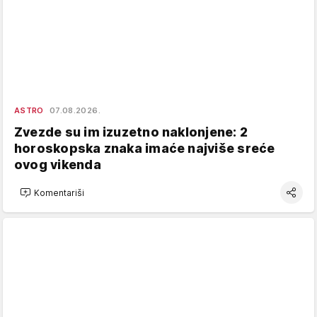
ASTRO
07.08.2026.
Zvezde su im izuzetno naklonjene: 2
horoskopska znaka imaće najviše sreće
ovog vikenda
Komentariši