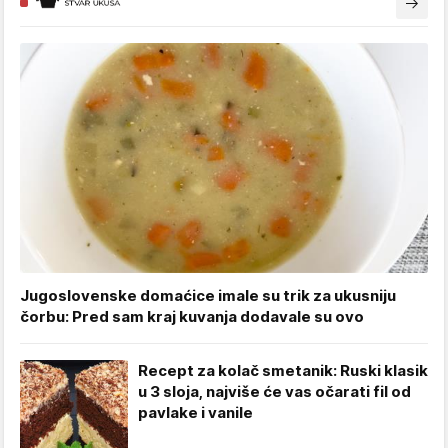
Jugoslovenske domaćice imale su trik za ukusniju
čorbu: Pred sam kraj kuvanja dodavale su ovo
Recept za kolač smetanik: Ruski klasik
u 3 sloja, najviše će vas očarati fil od
pavlake i vanile