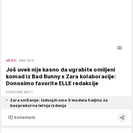
VESTI
PRE 19 H
Još uvek nije kasno da ugrabite omiljeni
komad iz Bad Bunny x Zara kolaboracije:
Donosimo favorite ELLE redakcije
POVEZANE VESTI
Zara sniženje: Izdvojili smo 5 modela haljina za
besprekorna letnja izdanja
Komentariši