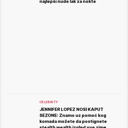
najlepši nude lak za nokte
CELEBRITY
JENNIFER LOPEZ NOSI KAPUT
SEZONE: Znamo uz pomoć kog
komada možete da postignete
stealth wealth izgled ove zime