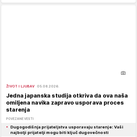
ŽIVOT I LJUBAV
05.08.2026.
Jedna japanska studija otkriva da ova naša
omiljena navika zapravo usporava proces
starenja
POVEZANE VESTI
Dugogodišnja prijateljstva usporavaju starenje: Vaši
najbolji prijatelji mogu biti ključ dugovečnosti