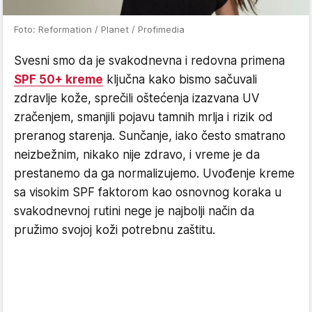
Foto: Reformation / Planet / Profimedia
Svesni smo da je svakodnevna i redovna primena
SPF 50+ kreme
ključna kako bismo sačuvali
zdravlje kože, sprečili oštećenja izazvana UV
zračenjem, smanjili pojavu tamnih mrlja i rizik od
preranog starenja. Sunčanje, iako često smatrano
neizbežnim, nikako nije zdravo, i vreme je da
prestanemo da ga normalizujemo. Uvođenje kreme
sa visokim SPF faktorom kao osnovnog koraka u
svakodnevnoj rutini nege je najbolji način da
pružimo svojoj koži potrebnu zaštitu.