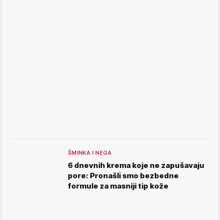
ŠMINKA I NEGA
6 dnevnih krema koje ne zapušavaju
pore: Pronašli smo bezbedne
formule za masniji tip kože