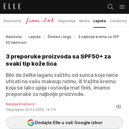
Naslovna
Najnovije
Moda
Lepota
Celebrity
Naslovna
Lepota
Šminka i nega
3 najbolje kreme sa SPF
50 faktorom
3 preporuke proizvoda sa SPF50+ za
svaki tip kože lica
Bilo da želite laganu zaštitu od sunca koja neće
uticati na vašu makeup rutinu, ili tražite kremu
koja se lako upija i ostavlja mat finiš, imamo
preporuke za najbolje proizvode.
Natalija Knežević
Objavljeno 25.03.2025. 14:17h
Dodajte Elle u vaš Google izbor