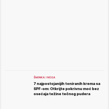
ŠMINKA I NEGA
7 najpostojanijih toniranih krema sa
SPF-om: Otkrijte pokrivnu moć bez
osećaja težine tečnog pudera