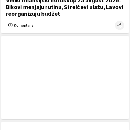
Veliki finansijski horoskop za avgust 2026:
Bikovi menjaju rutinu, Strelčevi ulažu, Lavovi
reorganizuju budžet
Komentariši