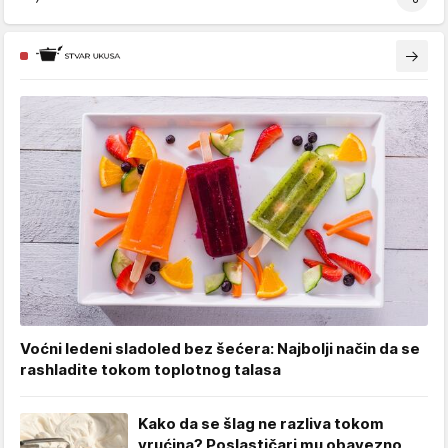
Voćni ledeni sladoled bez šećera: Najbolji način da se
rashladite tokom toplotnog talasa
Kako da se šlag ne razliva tokom
vrućina? Poslastičari mu obavezno