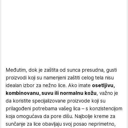
Međutim, dok je zaštita od sunca presudna, gusti
proizvodi koji su namenjeni zaštiti celog tela nisu
idealan izbor za nežno lice. Ako imate
osetljivu,
kombinovanu, suvu ili normalnu kožu
, važno je
da koristite specijalizovane proizvode koji su
prilagođeni potrebama vašeg lica – s konzistencijom
koja omogućava da pore dišu. Najbolje kreme za
sunčanje za lice obavljaju svoj posao neprimetno,