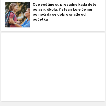
Ove veštine su presudne kada dete
polazi u školu: 7 stvari koje će mu
pomoći da se dobro snađe od
početka