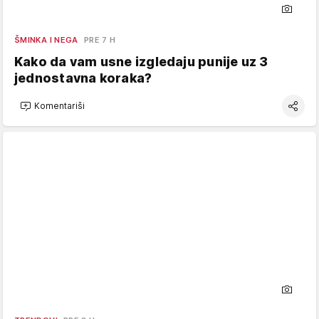
ŠMINKA I NEGA
PRE 7 H
Kako da vam usne izgledaju punije uz 3
jednostavna koraka?
Komentariši