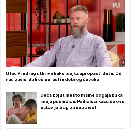
Otac Predrag otkriva kako majka upropasti dete: Od
nas zavisi da li će porasti u dobrog čoveka
Deca koju umesto mame odgaja baka
imaju posledice: Psiholozi kažu da ovo
ostavlja trag za ceo život