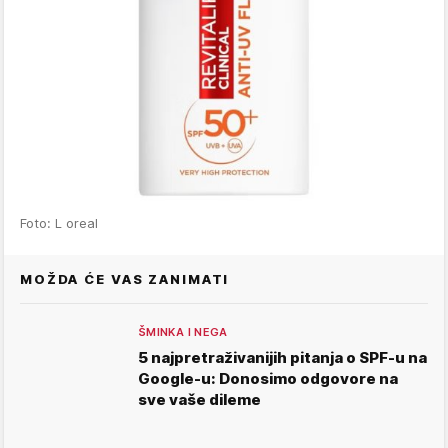
Foto: L oreal
MOŽDA ĆE VAS ZANIMATI
ŠMINKA I NEGA
5 najpretraživanijih pitanja o SPF-u na
Google-u: Donosimo odgovore na
sve vaše dileme