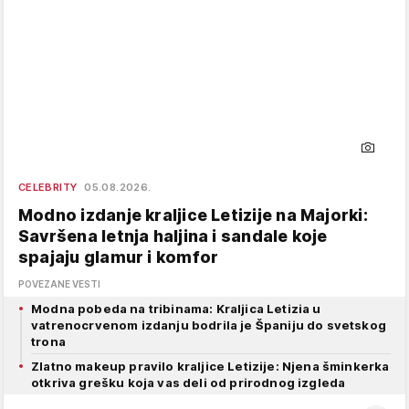
CELEBRITY
05.08.2026.
Modno izdanje kraljice Letizije na Majorki:
Savršena letnja haljina i sandale koje
spajaju glamur i komfor
POVEZANE VESTI
Modna pobeda na tribinama: Kraljica Letizia u
vatrenocrvenom izdanju bodrila je Španiju do svetskog
trona
Zlatno makeup pravilo kraljice Letizije: Njena šminkerka
otkriva grešku koja vas deli od prirodnog izgleda