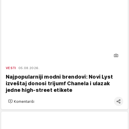
VESTI
05.08.2026.
Najpopularniji modni brendovi: Novi Lyst
izveštaj donosi trijumf Chanela i ulazak
jedne high-street etikete
Komentariši