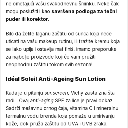
ne ometajući vašu svakodnevnu šminku. Neke čak
mogu poslužiti i kao
savršena podloga za tečni
puder ili korektor
.
Bilo da želite laganu zaštitu od sunca koja neće
uticati na vašu makeup rutinu, ili tražite kremu koja
se lako upija i ostavlja mat finiš, imamo preporuke
za najbolje proizvode koji će vam pružiti
neophodnu zaštitu tokom svih sezona!
Idéal Soleil Anti-Ageing Sun Lotion
Kada je u pitanju
sunscreen,
Vichy zaista zna šta
radi... Ovaj
anti-aging
SPF za lice je pravi dokaz.
Sadrži mešavinu crnog čaja, vitamina C i mineralnu
termalnu vodu brenda koja pomaže u umirivanju
kože, dok pruža zaštitu od UVA i UVB zraka.