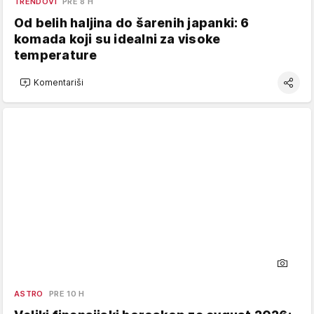
TRENDOVI
PRE 8 H
Od belih haljina do šarenih japanki: 6
komada koji su idealni za visoke
temperature
Komentariši
ASTRO
PRE 10 H