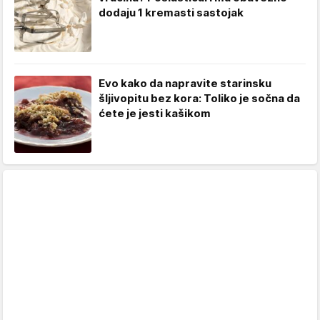
dodaju 1 kremasti sastojak
Evo kako da napravite starinsku
šljivopitu bez kora: Toliko je sočna da
ćete je jesti kašikom