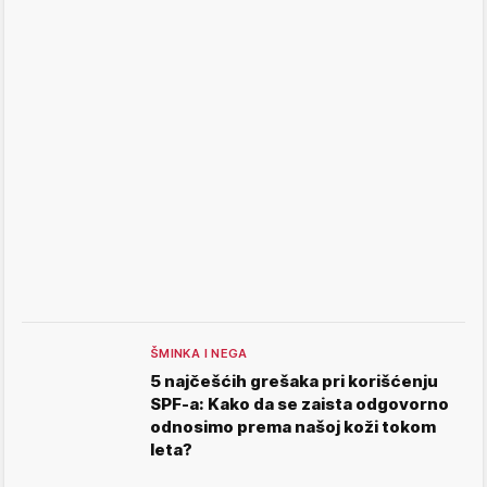
ŠMINKA I NEGA
5 najčešćih grešaka pri korišćenju
SPF-a: Kako da se zaista odgovorno
odnosimo prema našoj koži tokom
leta?