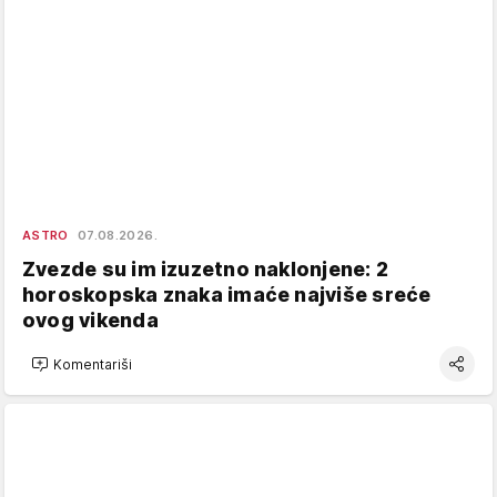
ASTRO
07.08.2026.
Zvezde su im izuzetno naklonjene: 2
horoskopska znaka imaće najviše sreće
ovog vikenda
Komentariši