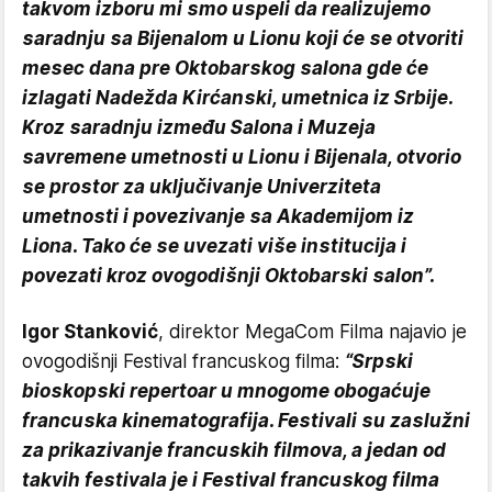
takvom izboru mi smo uspeli da realizujemo
saradnju sa Bijenalom u Lionu koji će se otvoriti
mesec dana pre Oktobarskog salona gde će
izlagati Nadežda Kirćanski, umetnica iz Srbije.
Kroz saradnju između Salona i Muzeja
savremene umetnosti u Lionu i Bijenala, otvorio
se prostor za uključivanje Univerziteta
umetnosti i povezivanje sa Akademijom iz
Liona. Tako će se uvezati više institucija i
povezati kroz ovogodišnji Oktobarski salon”.
Igor Stanković
, direktor MegaCom Filma najavio je
ovogodišnji Festival francuskog filma:
“Srpski
bioskopski repertoar u mnogome obogaćuje
francuska kinematografija. Festivali su zaslužni
za prikazivanje francuskih filmova, a jedan od
takvih festivala je i Festival francuskog filma