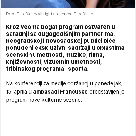
Foto: Filip Olcan/All rights reserved Filip Olcan
Kroz veoma bogat program ostvaren u
saradnji sa dugogodišnjim partnerima,
beogradskoj i novosadskoj publici biće
ponuđeni ekskluzivni sadržaji u oblastima
scenskih umetnosti, muzike, filma,
književnosti, vizuelnih umetnosti,
tribinskog programa i sporta.
Na konferenciji za medije održanoj u ponedeljak,
15. aprila u
ambasadi Francuske
predstavljen je
program nove kulturne sezone.