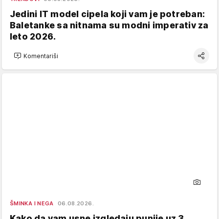
Jedini IT model cipela koji vam je potreban:
Baletanke sa nitnama su modni imperativ za
leto 2026.
Komentariši
ŠMINKA I NEGA
06.08.2026.
Kako da vam usne izgledaju punije uz 3