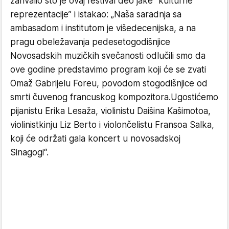
zahvalio što je ovaj festival deo jake “kulturne
reprezentacije” i istakao: „Naša saradnja sa
ambasadom i institutom je višedecenijska, a na
pragu obeležavanja pedesetogodišnjice
Novosadskih muzičkih svečanosti odlučili smo da
ove godine predstavimo program koji će se zvati
Omaž Gabrijelu Foreu, povodom stogodišnjice od
smrti čuvenog francuskog kompozitora.Ugostićemo
pijanistu Erika Lesaža, violinistu Daišina Kašimotoa,
violinistkinju Liz Berto i violončelistu Fransoa Salka,
koji će održati gala koncert u novosadskoj
Sinagogi“.