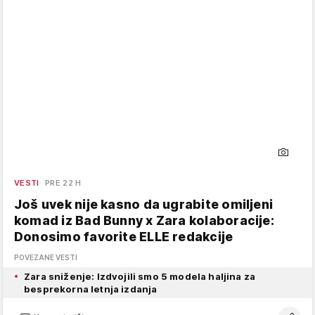
VESTI
PRE 22 H
Još uvek nije kasno da ugrabite omiljeni
komad iz Bad Bunny x Zara kolaboracije:
Donosimo favorite ELLE redakcije
POVEZANE VESTI
Zara sniženje: Izdvojili smo 5 modela haljina za
besprekorna letnja izdanja