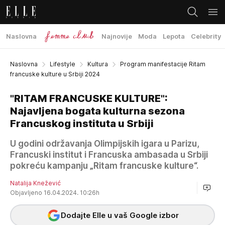
Naslovna
Najnovije
Moda
Lepota
Celebrity
Naslovna
Lifestyle
Kultura
Program manifestacije Ritam
francuske kulture u Srbiji 2024
"RITAM FRANCUSKE KULTURE":
Najavljena bogata kulturna sezona
Francuskog instituta u Srbiji
U godini održavanja Olimpijskih igara u Parizu,
Francuski institut i Francuska ambasada u Srbiji
pokreću kampanju „Ritam francuske kulture“.
Natalija Knežević
Objavljeno 16.04.2024. 10:26h
Dodajte Elle u vaš Google izbor