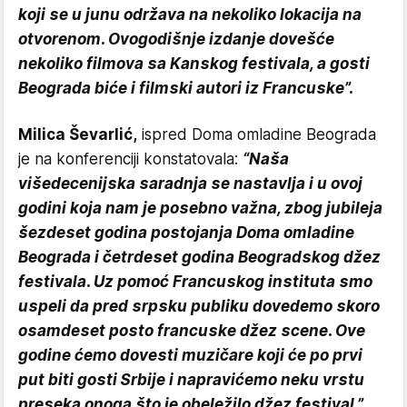
koji se u junu održava na nekoliko lokacija na
otvorenom. Ovogodišnje izdanje dovešće
nekoliko filmova sa Kanskog festivala, a gosti
Beograda biće i filmski autori iz Francuske”.
Milica Ševarlić,
ispred Doma omladine Beograda
je na konferenciji konstatovala:
“Naša
višedecenijska saradnja se nastavlja i u ovoj
godini koja nam je posebno važna, zbog jubileja
šezdeset godina postojanja Doma omladine
Beograda i četrdeset godina Beogradskog džez
festivala. Uz pomoć Francuskog instituta smo
uspeli da pred srpsku publiku dovedemo skoro
osamdeset posto francuske džez scene. Ove
godine ćemo dovesti muzičare koji će po prvi
put biti gosti Srbije i napravićemo neku vrstu
preseka onoga što je obeležilo džez festival.”