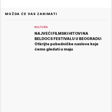
MOŽDA ĆE VAS ZANIMATI
KULTURA
NAJVEĆI FILMSKI HITOVI NA
BELDOCS FESTIVALU U BEOGRADU:
Otkrijte pobedničke naslove koje
ćemo gledati u maju