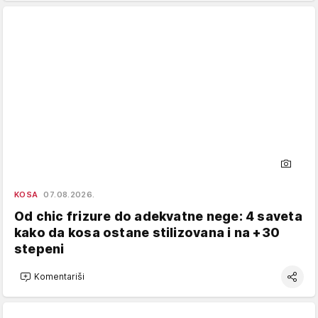
KOSA
07.08.2026.
Od chic frizure do adekvatne nege: 4 saveta
kako da kosa ostane stilizovana i na +30
stepeni
Komentariši