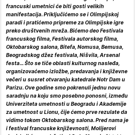
francuski umetnici će biti gosti velikih
manifestacija. Priključićemo se i Olimpijskoj
paradi i pratićemo pripreme za Olimpijske igre
preko društvenih mreža. Bićemo deo Festivala
francuskog filma, Festivala autorskog filma,
Oktobarskog salona, Bitefa, Nomusa, Bemusa,
Beogradskog džez festivala, Nišvila, Arsenal
festa… Što se tiče oblasti kulturnog nasleđa,
organizovaćemo izložbe, predavanja i književne
večeri u susret otvaranju katedrale Notr Dam u
Parizu. Ove godine smo pokrenuli jednu novu
saradnju na koju smo posebno ponosni, između
Univerziteta umetnosti u Beogradu i Akademije
za umetnost u Lionu, čije ćemo prve rezulate da
vidimo tokom Oktobarskog salona. Pred nama je
i festival francuske književnosti, Molijerovi