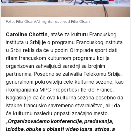
Foto: Filip Olcan/All rights reserved Filip Olcan
Caroline Chottin
, ataše za kulturu Francuskog
instituta u Srbiji je o programu Francuskog instituta
u Srbiji rekla da će u godini Olimpijade sport dati
ritam francuskom kulturnom programu koji je
organizovan zahvaljujući saradnji sa brojnim
partnerima. Posebno se zahvalila Telekomu Srbija,
generalnom pokrovitelju cele kulturne sezone, kao
i kompanijama MPC Properties i Ile-de-France.
Naglasila je da će ova kulturna sezona posebno da
istakne francusko savremeno stvaralaštvo, ali i da
će kulturnu nasleđu pripasti značajno mesto.
„Organizovaćemo konferencije, predavanja,
izložbe, obuke u oblasti video igara, stripa, a