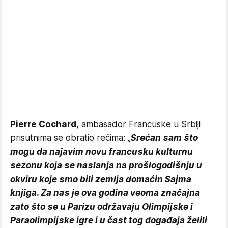
Pierre Cochard
, ambasador Francuske u Srbiji
prisutnima se obratio rečima: „
Srećan sam što
mogu da najavim novu francusku kulturnu
sezonu koja se naslanja na prošlogodišnju u
okviru koje smo bili zemlja domaćin Sajma
knjiga. Za nas je ova godina veoma značajna
zato što se u Parizu održavaju Olimpijske i
Paraolimpijske igre i u čast tog događaja želili