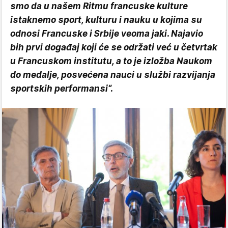
smo da u našem Ritmu francuske kulture
istaknemo sport, kulturu i nauku u kojima su
odnosi Francuske i Srbije veoma jaki. Najavio
bih prvi događaj koji će se održati već u četvrtak
u Francuskom institutu, a to je izložba Naukom
do medalje, posvećena nauci u službi razvijanja
sportskih performansi“.