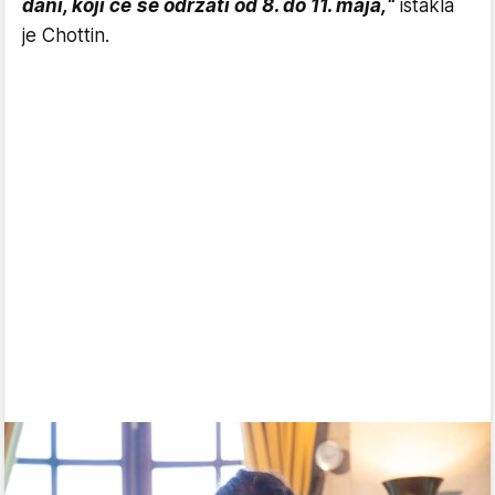
dani, koji će se održati od 8. do 11. maja,“
istakla
je Chottin.