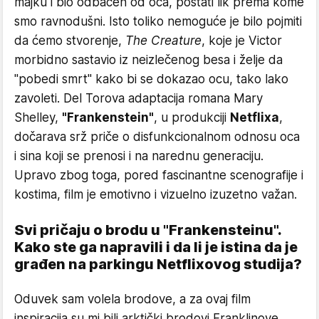
majku i bio odbačen od oca, postati lik prema kome
smo ravnodušni. Isto toliko nemoguće je bilo pojmiti
da ćemo stvorenje,
The Creature
, koje je Victor
morbidno sastavio iz neizlečenog besa i želje da
"pobedi smrt" kako bi se dokazao ocu, tako lako
zavoleti. Del Torova adaptacija romana Mary
Shelley,
"Frankenstein"
, u produkciji
Netflixa
,
dočarava srž priče o disfunkcionalnom odnosu oca
i sina koji se prenosi i na narednu generaciju.
Upravo zbog toga, pored fascinantne scenografije i
kostima, film je emotivno i vizuelno izuzetno važan.
Svi pričaju o brodu u "Frankensteinu".
Kako ste ga napravili i da li je istina da je
građen na parkingu Netflixovog studija?
Oduvek sam volela brodove, a za ovaj film
inspiracija su mi bili arktički brodovi Franklinove