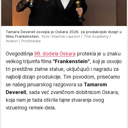
Tamara Deverell osvojila je Oskara 2026. za produkcijski dizajn u
filmu Frankenstein.
Foto: Etienne Laurent / The Academy /
Avalon / Profimedia
Ovogodišnja
98. dodela Oskara
protekla je u znaku
velikog trijumfa filma
"Frankenstein"
, koji je osvojio
tri prestižne zlatne statue, uključujući i nagradu za
najbolji dizajn produkcije. Tim povodom, prisećamo
se našeg januarskog razgovora sa
Tamarom
Deverell
, sada već zvaničnom dobitnicom Oskara,
koja nam je tada otkrila tajne stvaranja ovog
vizuelnog remek-dela.