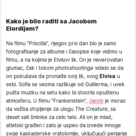
Kako je bilo raditi sa Jacobom
Elordijem?
Na filmu "Priscilla", njegov prvi dan bio je samo
fotografisanje za albume i časopise koje vidimo u
filmu, a na kojima je Elvisov lik. On je neverovatan
glumac, čak i tokom
photoshootinga
videlo se da
on pokušava da pronađe svoj lik, svog
Elvisa
u
sebi. Sofia se veoma razlikuje od Guillerma, i uvek
pušta muziku na setu kako bi stvorila opuštenu
atmosferu. U filmu "Frankenstein",
Jacob
je morao
da vežba strpljenje za ulogu
The Creature
, sa
deset sati šminke za celo telo. Ali on je mlad,
atletski građen i zato je uspeo da izvede mnoge
svoje kaskaderske vratolomije, uključujući penjanje