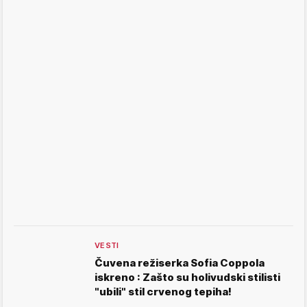
VESTI
Čuvena režiserka Sofia Coppola
iskreno : Zašto su holivudski stilisti
"ubili" stil crvenog tepiha!