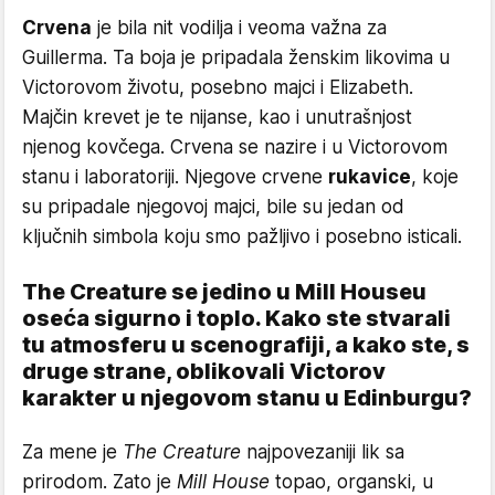
Crvena
je bila nit vodilja i veoma važna za
Guillerma. Ta boja je pripadala ženskim likovima u
Victorovom životu, posebno majci i Elizabeth.
Majčin krevet je te nijanse, kao i unutrašnjost
njenog kovčega. Crvena se nazire i u Victorovom
stanu i laboratoriji. Njegove crvene
rukavice
, koje
su pripadale njegovoj majci, bile su jedan od
ključnih simbola koju smo pažljivo i posebno isticali.
The Creature se jedino u Mill Houseu
oseća sigurno i toplo. Kako ste stvarali
tu atmosferu u scenografiji, a kako ste, s
druge strane, oblikovali Victorov
karakter u njegovom stanu u Edinburgu?
Za mene je
The Creature
najpovezaniji lik sa
prirodom. Zato je
Mill House
topao, organski, u