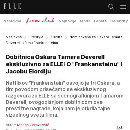
Naslovna
Najnovije
Moda
Lepota
Celebrity
Naslovna
Lifestyle
Kultura
Nominovana za Oskara Tamara
Deverell o filmu Frankensteinu
Dobitnica Oskara Tamara Deverell
ekskluzivno za ELLE: O "Frankensteinu" i
Jacobu Elordiju
Netflixov "Frankenstein" osvojio je tri Oskara, a
tim povodom prisećamo se ekskluzivnog
razgovora za ELLE sa scenografkinjom Tamarom
Deverell, ovogodišnjom dobitnicom ove
prestižne nagrade, koja nam je otkrila tajne
vizuelnog sveta filma.
Autor:
Marina Zdravković