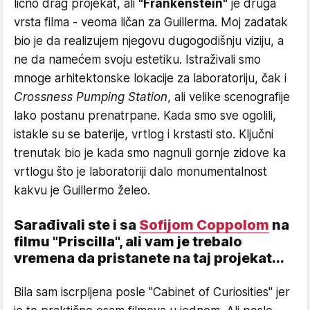
lično drag projekat, ali
"Frankenstein"
je druga
vrsta filma - veoma ličan za Guillerma. Moj zadatak
bio je da realizujem njegovu dugogodišnju viziju, a
ne da namećem svoju estetiku. Istraživali smo
mnoge arhitektonske lokacije za laboratoriju, čak i
Crossness Pumping Station
, ali velike scenografije
lako postanu prenatrpane. Kada smo sve ogolili,
istakle su se baterije, vrtlog i krstasti sto. Ključni
trenutak bio je kada smo nagnuli gornje zidove ka
vrtlogu što je laboratoriji dalo monumentalnost
kakvu je Guillermo želeo.
Sarađivali ste i sa
Sofijom Coppolom
na
filmu "Priscilla", ali vam je trebalo
vremena da pristanete na taj projekat...
Bila sam iscrpljena posle "Cabinet of Curiosities" jer