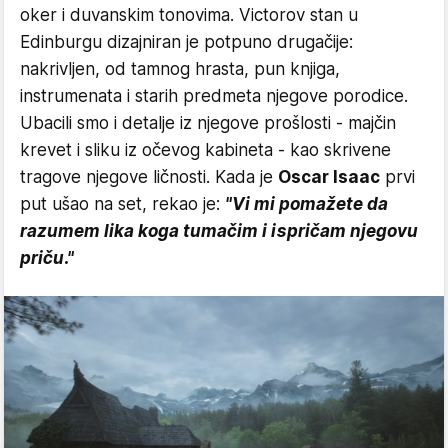
oker i duvanskim tonovima. Victorov stan u
Edinburgu dizajniran je potpuno drugačije:
nakrivljen, od tamnog hrasta, pun knjiga,
instrumenata i starih predmeta njegove porodice.
Ubacili smo i detalje iz njegove prošlosti - majčin
krevet i sliku iz očevog kabineta - kao skrivene
tragove njegove ličnosti. Kada je
Oscar Isaac
prvi
put ušao na set, rekao je:
"Vi mi pomažete da
razumem lika koga tumačim i ispričam njegovu
priču."