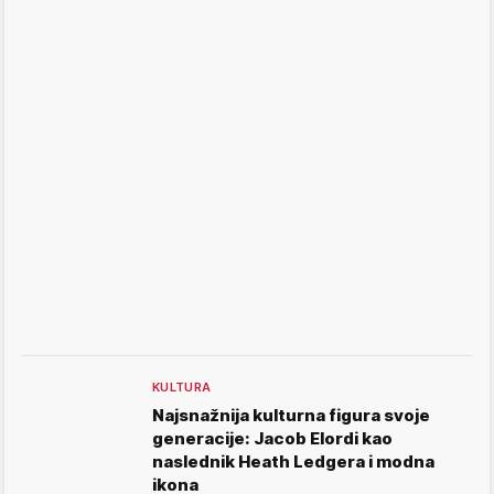
KULTURA
Najsnažnija kulturna figura svoje
generacije: Jacob Elordi kao
naslednik Heath Ledgera i modna
ikona