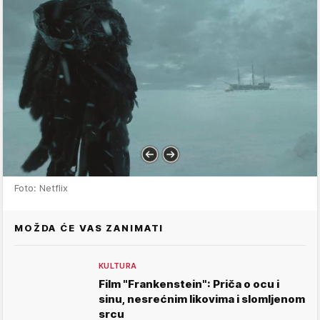
Foto: Netflix
MOŽDA ĆE VAS ZANIMATI
KULTURA
Film "Frankenstein": Priča o ocu i
sinu, nesrećnim likovima i slomljenom
srcu