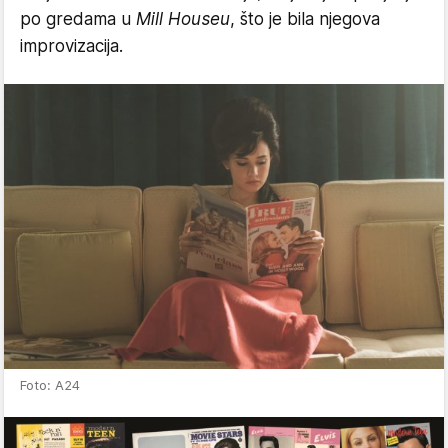
po gredama u
Mill Houseu
, što je bila njegova
improvizacija.
Foto: A24