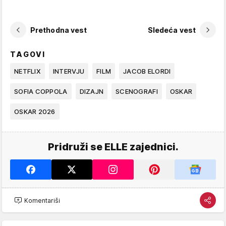
Prethodna vest
Sledeća vest
TAGOVI
NETFLIX
INTERVJU
FILM
JACOB ELORDI
SOFIA COPPOLA
DIZAJN
SCENOGRAFI
OSKAR
OSKAR 2026
Pridruži se ELLE zajednici.
Komentariši