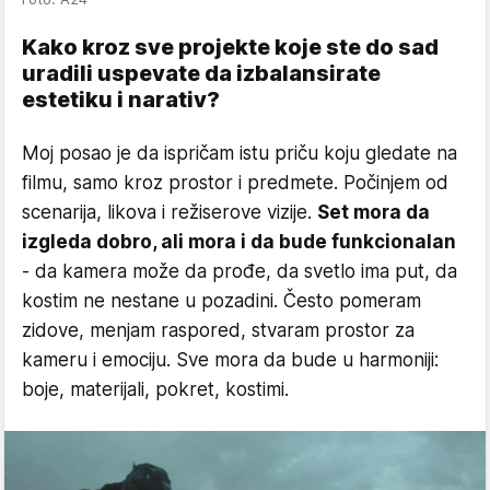
Kako kroz sve projekte koje ste do sad
uradili uspevate da izbalansirate
estetiku i narativ?
Moj posao je da ispričam istu priču koju gledate na
filmu, samo kroz prostor i predmete. Počinjem od
scenarija, likova i režiserove vizije.
Set mora da
izgleda dobro, ali mora i da bude funkcionalan
- da kamera može da prođe, da svetlo ima put, da
kostim ne nestane u pozadini. Često pomeram
zidove, menjam raspored, stvaram prostor za
kameru i emociju. Sve mora da bude u harmoniji:
boje, materijali, pokret, kostimi.