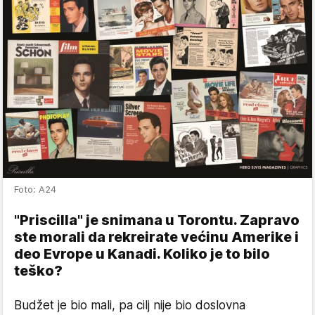
Foto: A24
"Priscilla" je snimana u Torontu. Zapravo
ste morali da rekreirate većinu Amerike i
deo Evrope u Kanadi. Koliko je to bilo
teško?
Budžet je bio mali, pa cilj nije bio doslovna