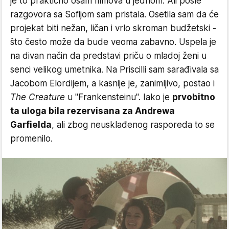
je to praktično osam filmova u jednom. Ali posle
razgovora sa Sofijom sam pristala. Osetila sam da će
projekat biti nežan, ličan i vrlo skroman budžetski -
što često može da bude veoma zabavno. Uspela je
na divan način da predstavi priču o mladoj ženi u
senci velikog umetnika. Na Priscilli sam sarađivala sa
Jacobom Elordijem, a kasnije je, zanimljivo, postao i
The Creature
u "Frankensteinu". Iako je
prvobitno
ta uloga bila rezervisana za Andrewa
Garfielda
, ali zbog neusklađenog rasporeda to se
promenilo.