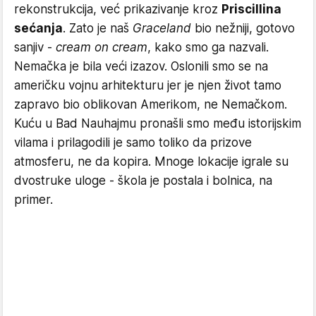
rekonstrukcija, već prikazivanje kroz
Priscillina
sećanja
. Zato je naš
Graceland
bio nežniji, gotovo
sanjiv -
cream on cream
, kako smo ga nazvali.
Nemačka je bila veći izazov. Oslonili smo se na
američku vojnu arhitekturu jer je njen život tamo
zapravo bio oblikovan Amerikom, ne Nemačkom.
Kuću u Bad Nauhajmu pronašli smo među istorijskim
vilama i prilagodili je samo toliko da prizove
atmosferu, ne da kopira. Mnoge lokacije igrale su
dvostruke uloge - škola je postala i bolnica, na
primer.