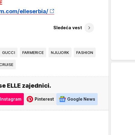
E
m.com/elleserbia/
Sledeća vest
GUCCI
FARMERICE
NJUJORK
FASHION
CRUISE
se ELLE zajednici.
Instagram
Pinterest
Google News