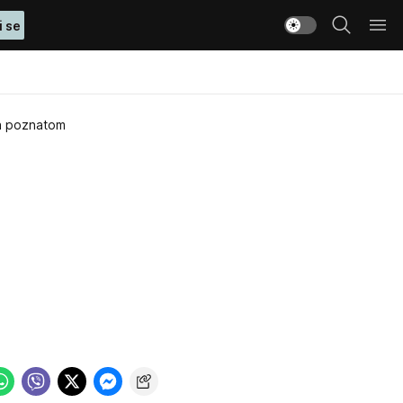
i se
sa poznatom