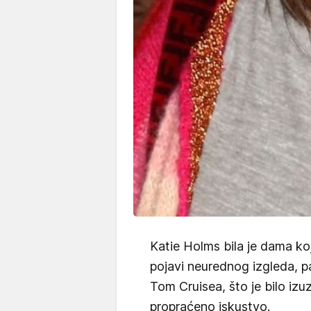
Katie Holms bila je dama koj
pojavi neurednog izgleda, p
Tom Cruisea, što je bilo iz
propraćeno iskustvo.