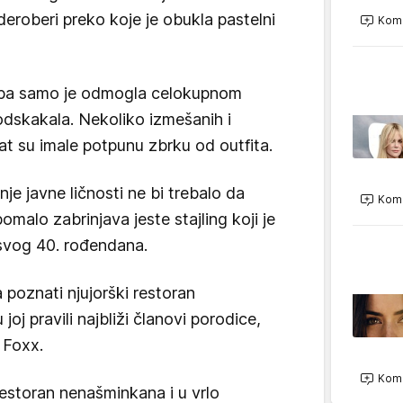
eroberi preko koje je obukla pastelni
Kome
ba samo je odmogla celokupnom
odskakala. Nekoliko izmešanih i
tat su imale potpunu zbrku od outfita.
je javne ličnosti ne bi trebalo da
Kome
omalo zabrinjava jeste stajling koji je
 svog 40. rođendana.
 poznati njujorški restoran
joj pravili najbliži članovi porodice,
 Foxx.
Kome
restoran nenašminkana i u vrlo