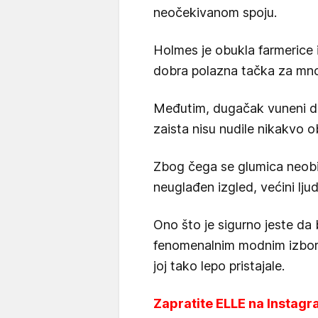
neočekivanom spoju.
Holmes je obukla farmerice i
dobra polazna tačka za mno
Međutim, dugačak vuneni dž
zaista nisu nudile nikakvo o
Zbog čega se glumica neobi
neuglađen izgled, većini ljudi
Ono što je sigurno jeste da 
fenomenalnim modnim izbori
joj tako lepo pristajale.
Zapratite ELLE na Instagra