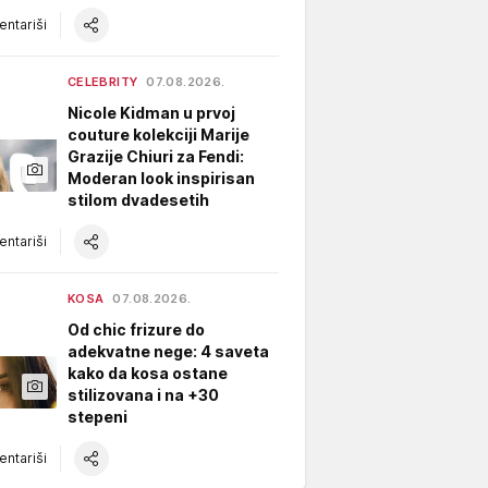
ntariši
CELEBRITY
07.08.2026.
Nicole Kidman u prvoj
couture kolekciji Marije
Grazije Chiuri za Fendi:
Moderan look inspirisan
stilom dvadesetih
ntariši
KOSA
07.08.2026.
Od chic frizure do
adekvatne nege: 4 saveta
kako da kosa ostane
stilizovana i na +30
stepeni
ntariši