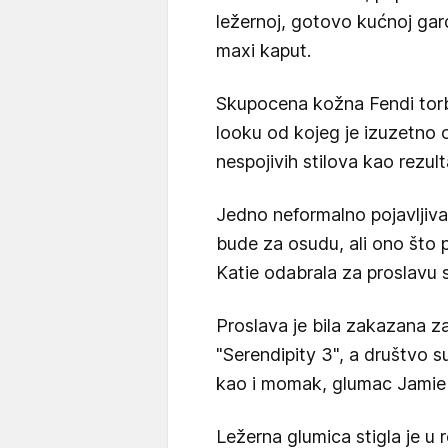
ležernoj, gotovo kućnoj gard
maxi kaput.
Skupocena kožna Fendi tor
looku od kojeg je izuzetno 
nespojivih stilova kao rezul
Jedno neformalno pojavljivan
bude za osudu, ali ono što p
Katie odabrala za proslavu
Proslava je bila zakazana za
"Serendipity 3", a društvo su 
kao i momak, glumac Jamie
Ležerna glumica stigla je u 