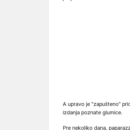
A upravo je "zapušteno" pri
izdanja poznate glumice.
Pre nekoliko dana, paparazzo 