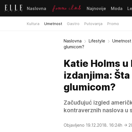
Naslovna
Najnovije
Moda
L
Kultura
Umetnost
Gastro
Putovanja
Promo
Naslovna
Lifestyle
Umetnost
glumicom?
Katie Holms u
izdanjima: Št
glumicom?
Začuđujuć izgled američk
kontraverznih naslova u 
Objavljeno 19.12.2018. 16:24h
→ 20