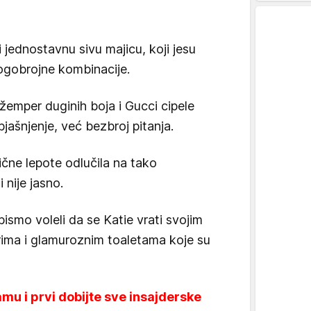
 jednostavnu sivu majicu, koji jesu
gobrojne kombinacije.
emper duginih boja i Gucci cipele
bjašnjenje, već bezbroj pitanja.
čne lepote odlučila na tako
 nije jasno.
bismo voleli da se Katie vrati svojim
ma i glamuroznim toaletama koje su
mu i prvi dobijte sve insajderske