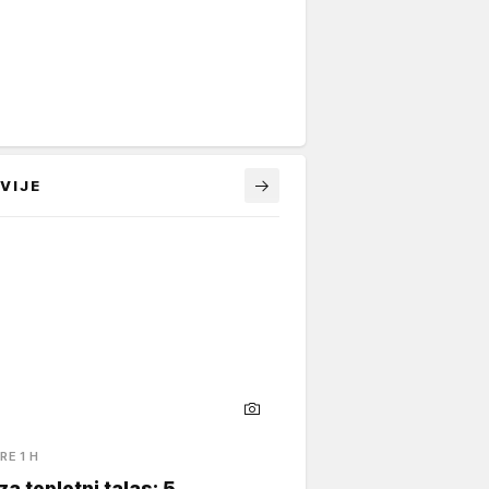
VIJE
RE 1 H
za toplotni talas: 5