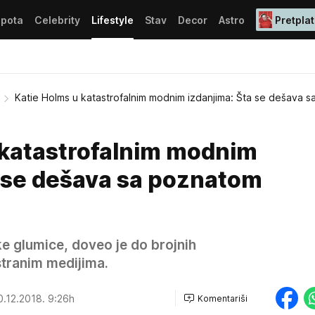
epota
Celebrity
Lifestyle
Stav
Decor
Astro
Pretplat
Katie Holms u katastrofalnim modnim izdanjima: Šta se dešava 
 katastrofalnim modnim
a se dešava sa poznatom
e glumice, doveo je do brojnih
stranim medijima.
.12.2018. 9:26h
Komentariši