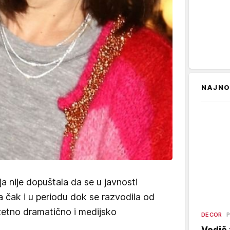
NAJNO
a nije dopuštala da se u javnosti
a čak i u periodu dok se razvodila od
uzetno dramatično i medijsko
DECOR
P
Vodič 