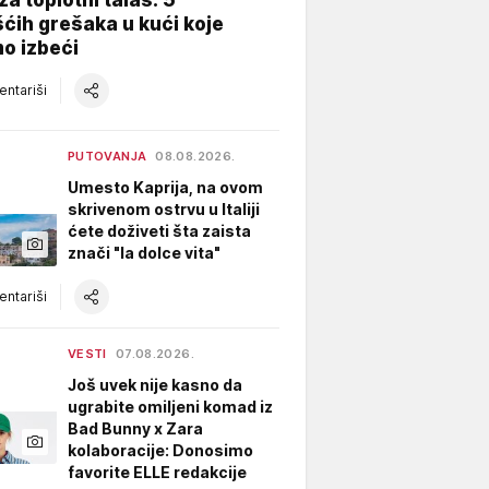
ćih grešaka u kući koje
o izbeći
ntariši
PUTOVANJA
08.08.2026.
Umesto Kaprija, na ovom
skrivenom ostrvu u Italiji
ćete doživeti šta zaista
znači "la dolce vita"
ntariši
VESTI
07.08.2026.
Još uvek nije kasno da
ugrabite omiljeni komad iz
Bad Bunny x Zara
kolaboracije: Donosimo
favorite ELLE redakcije