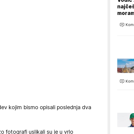
najčeš
moram
Kome
Kome
dev kojim bismo opisali poslednja dva
fotografi uslikali su je u vrlo