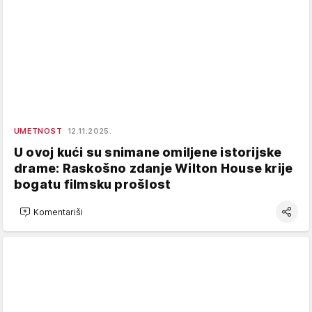
UMETNOST
12.11.2025.
U ovoj kući su snimane omiljene istorijske
drame: Raskošno zdanje Wilton House krije
bogatu filmsku prošlost
Komentariši