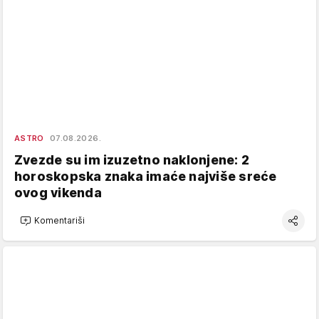
ASTRO
07.08.2026.
Zvezde su im izuzetno naklonjene: 2
horoskopska znaka imaće najviše sreće
ovog vikenda
Komentariši