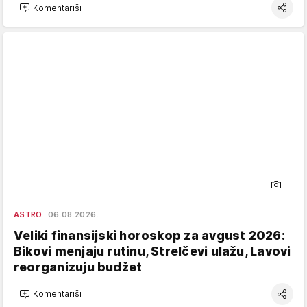
Komentariši
ASTRO
06.08.2026.
Veliki finansijski horoskop za avgust 2026:
Bikovi menjaju rutinu, Strelčevi ulažu, Lavovi
reorganizuju budžet
Komentariši