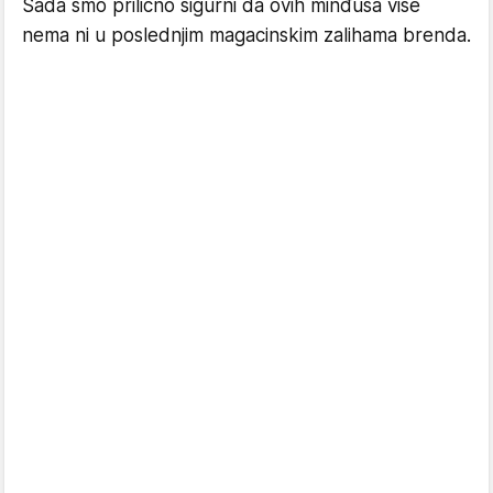
Sada smo prilično sigurni da ovih minđuša više
nema ni u poslednjim magacinskim zalihama brenda.