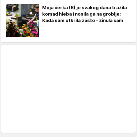
Moja ćerka (6) je svakog dana tražila
komad hleba i nosila ga na groblje:
Kada sam otkrila zašto - zinula sam