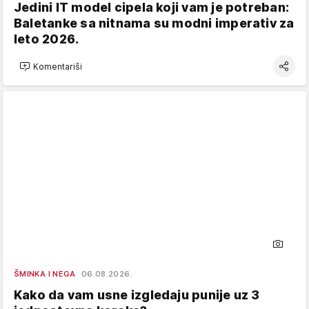
Jedini IT model cipela koji vam je potreban:
Baletanke sa nitnama su modni imperativ za
leto 2026.
Komentariši
ŠMINKA I NEGA
06.08.2026.
Kako da vam usne izgledaju punije uz 3