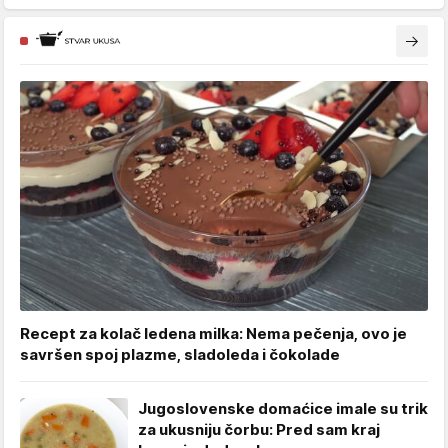
Recept za kolač ledena milka: Nema pečenja, ovo je
savršen spoj plazme, sladoleda i čokolade
Jugoslovenske domaćice imale su trik
za ukusniju čorbu: Pred sam kraj