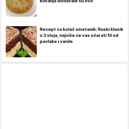
kuvanja dodavale su ovo
Recept za kolač smetanik: Ruski klasik
u 3 sloja, najviše će vas očarati fil od
pavlake i vanile