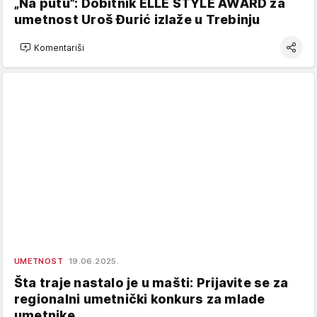
„Na putu”: Dobitnik ELLE STYLE AWARD za
umetnost Uroš Đurić izlaže u Trebinju
Komentariši
UMETNOST
19.06.2025.
Šta traje nastalo je u mašti: Prijavite se za
regionalni umetnički konkurs za mlade
umetnike