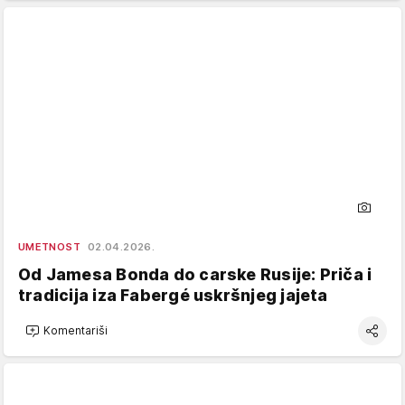
UMETNOST
02.04.2026.
Od Jamesa Bonda do carske Rusije: Priča i
tradicija iza Fabergé uskršnjeg jajeta
Komentariši