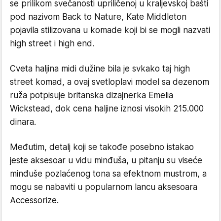
se prilikom svečanosti upriličenoj u kraljevskoj bašti
pod nazivom Back to Nature, Kate Middleton
pojavila stilizovana u komade koji bi se mogli nazvati
high street i high end.
Cveta haljina midi dužine bila je svkako taj high
street komad, a ovaj svetloplavi model sa dezenom
ruža potpisuje britanska dizajnerka Emelia
Wickstead, dok cena haljine iznosi visokih 215.000
dinara.
Međutim, detalj koji se takođe posebno istakao
jeste aksesoar u vidu minđuša, u pitanju su viseće
minđuše pozlaćenog tona sa efektnom mustrom, a
mogu se nabaviti u popularnom lancu aksesoara
Accessorize.