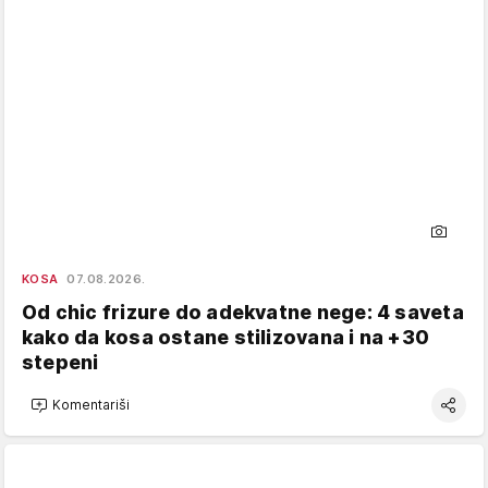
KOSA
07.08.2026.
Od chic frizure do adekvatne nege: 4 saveta
kako da kosa ostane stilizovana i na +30
stepeni
Komentariši