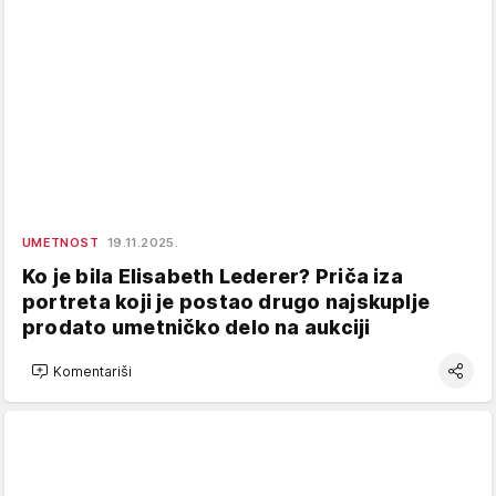
UMETNOST
19.11.2025.
Ko je bila Elisabeth Lederer? Priča iza
portreta koji je postao drugo najskuplje
prodato umetničko delo na aukciji
Komentariši