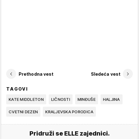
Prethodna vest
Sledeća vest
TAGOVI
KATE MIDDLETON
LIČNOSTI
MINĐUŠE
HALJINA
CVETNI DEZEN
KRALJEVSKA PORODICA
Pridruži se ELLE zajednici.