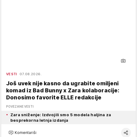
VESTI
07.08.2026.
Još uvek nije kasno da ugrabite omiljeni
komad iz Bad Bunny x Zara kolaboracije:
Donosimo favorite ELLE redakcije
POVEZANE VESTI
Zara sniženje: Izdvojili smo 5 modela haljina za
besprekorna letnja izdanja
Komentariši