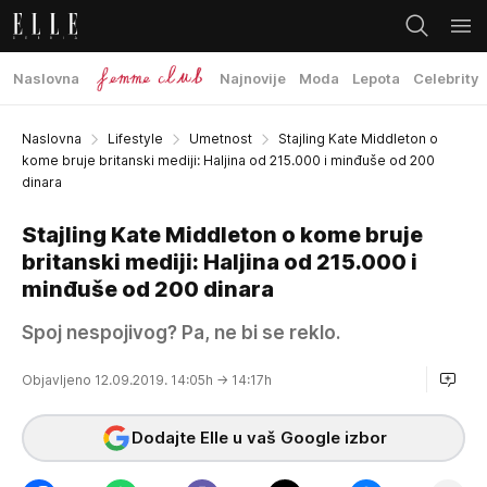
Naslovna
Najnovije
Moda
Lepota
Celebrity
Naslovna
Lifestyle
Umetnost
Stajling Kate Middleton o
kome bruje britanski mediji: Haljina od 215.000 i minđuše od 200
dinara
Stajling Kate Middleton o kome bruje
britanski mediji: Haljina od 215.000 i
minđuše od 200 dinara
Spoj nespojivog? Pa, ne bi se reklo.
Objavljeno 12.09.2019. 14:05h
→ 14:17h
Dodajte Elle u vaš Google izbor