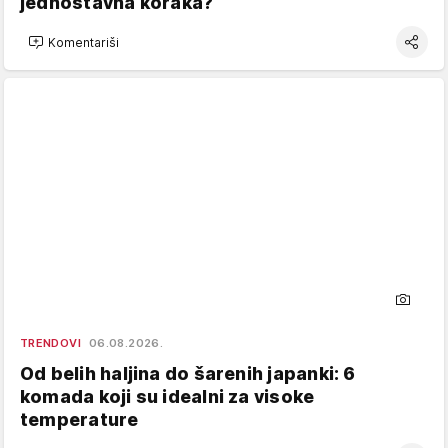
jednostavna koraka?
Komentariši
TRENDOVI
06.08.2026.
Od belih haljina do šarenih japanki: 6
komada koji su idealni za visoke
temperature