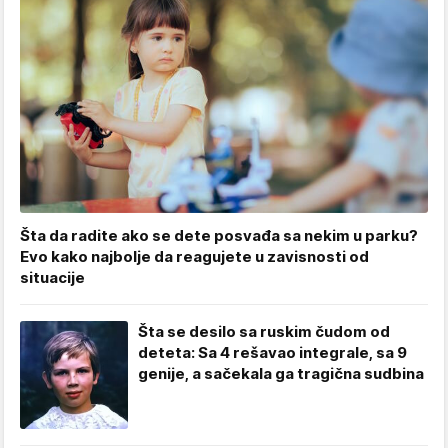
Šta da radite ako se dete posvađa sa nekim u parku?
Evo kako najbolje da reagujete u zavisnosti od
situacije
Šta se desilo sa ruskim čudom od
deteta: Sa 4 rešavao integrale, sa 9
genije, a sačekala ga tragična sudbina