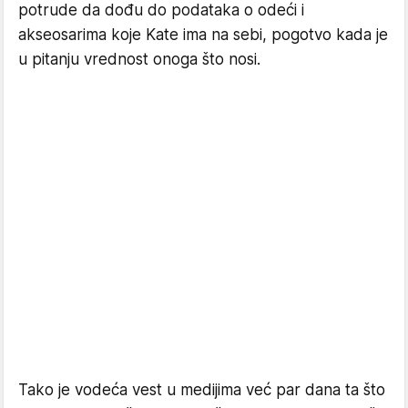
potrude da dođu do podataka o odeći i
akseosarima koje Kate ima na sebi, pogotvo kada je
u pitanju vrednost onoga što nosi.
Tako je vodeća vest u medijima već par dana ta što