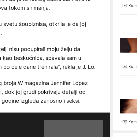
Kome
zova tokom snimanja.
 svetu šoubiznisa, otkrila je da joj
i.
elji nisu podupirali moju želju da
m kao beskućnica, spavala sam u
o cele dane trenirala", rekla je J. Lo.
Kome
g broja W magazina Jennifer Lopez
i, dok joj grudi pokrivaju detalji od
3 godine izgleda zanosno i seksi.
Kome