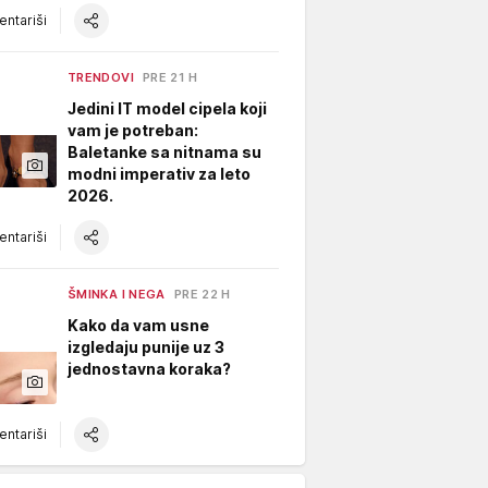
ntariši
TRENDOVI
PRE 21 H
Jedini IT model cipela koji
vam je potreban:
Baletanke sa nitnama su
modni imperativ za leto
2026.
ntariši
ŠMINKA I NEGA
PRE 22 H
Kako da vam usne
izgledaju punije uz 3
jednostavna koraka?
ntariši