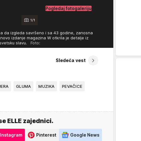
Pogledaj fotogaleriju
1/1
la da izgleda savršeno i sa 43 godine, zanosna
novo izdanje magazina W otkrila je detalje iz
a svetsku slavu.
Foto:
Sledeća vest
JERA
GLUMA
MUZIKA
PEVAČICE
se ELLE zajednici.
Instagram
Pinterest
Google News