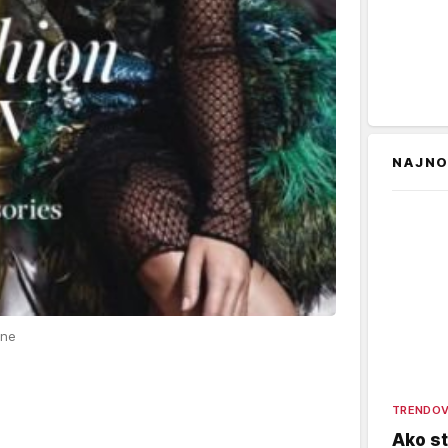
NAJNO
ine
TRENDOV
Ako st