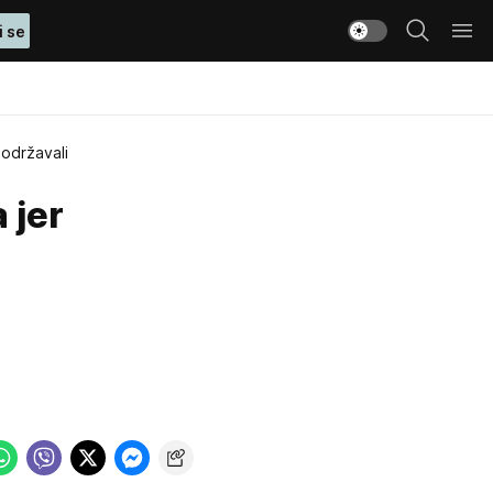
i se
podržavali
 jer