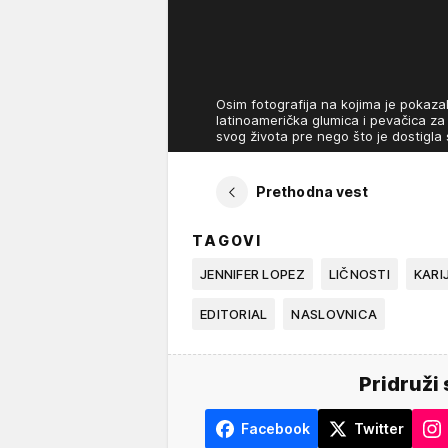
Osim fotografija na kojima je pokaza
latinoamerička glumica i pevačica za 
svog života pre nego što je dostigl
Prethodna vest
TAGOVI
JENNIFER LOPEZ
LIČNOSTI
KARI
EDITORIAL
NASLOVNICA
Pridruži 
Facebook
Twitter