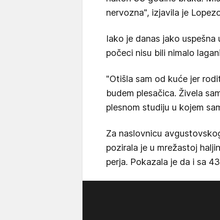
nervozna", izjavila je Lope
Iako je danas jako uspešna u
počeci nisu bili nimalo lagan
"Otišla sam od kuće jer rodit
budem plesačica. Živela sa
plesnom studiju u kojem sam p
Za naslovnicu avgustovsko
pozirala je u mrežastoj haljin
perja. Pokazala je da i sa 4