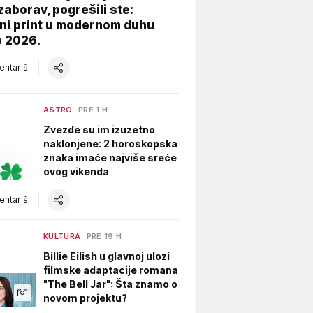
zaborav, pogrešili ste:
ni print u modernom duhu
o 2026.
ntariši
ASTRO
PRE 1 H
Zvezde su im izuzetno
naklonjene: 2 horoskopska
znaka imaće najviše sreće
ovog vikenda
ntariši
KULTURA
PRE 19 H
Billie Eilish u glavnoj ulozi
filmske adaptacije romana
"The Bell Jar": Šta znamo o
novom projektu?