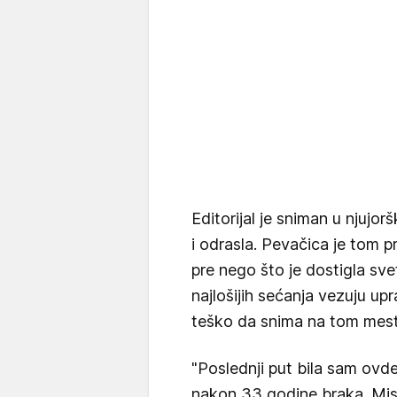
Editorijal je sniman u njujor
i odrasla. Pevačica je tom p
pre nego što je dostigla svet
najlošijih sećanja vezuju upr
teško da snima na tom mest
"Poslednji put bila sam ovde 
nakon 33 godine braka. Mis