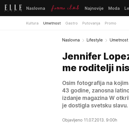
Naslovna
Najnovije
Moda
L
Kultura
Umetnost
Gastro
Putovanja
Promo
Naslovna
Lifestyle
Umetnost
Jennifer Lopez
me roditelji ni
Osim fotografija na kojim
43 godine, zanosna latin
izdanje magazina W otkril
je dostigla svetsku slavu.
Objavljeno 11.07.2013. 9:00h