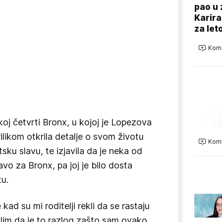
pao u 
Karira
za let
Kome
škoj četvrti Bronx, u kojoj je Lopezova
rilikom otkrila detalje o svom životu
Kome
sku slavu, te izjavila da je neka od
avo za Bronx, pa joj je bilo dosta
u.
kad su mi roditelji rekli da se rastaju
lim da je to razlog zašto sam ovako