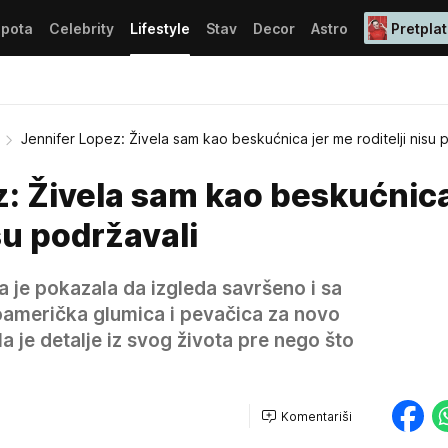
epota
Celebrity
Lifestyle
Stav
Decor
Astro
Pretplat
Jennifer Lopez: Živela sam kao beskućnica jer me roditelji nisu 
: Živela sam kao beskućnica
su podržavali
a je pokazala da izgleda savršeno i sa
oamerička glumica i pevačica za novo
a je detalje iz svog života pre nego što
Komentariši