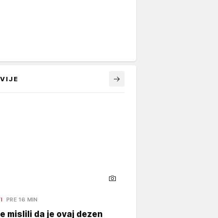
VIJE
I
PRE 16 MIN
e mislili da je ovaj dezen