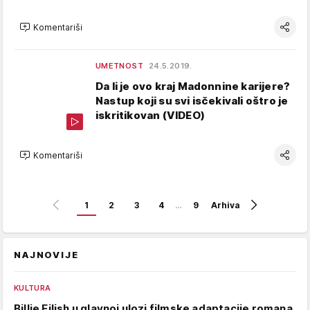
Komentariši
UMETNOST
24.5.2019.
Da li je ovo kraj Madonnine karijere?
Nastup koji su svi isčekivali oštro je
iskritikovan (VIDEO)
Komentariši
1
2
3
4
…
9
Arhiva
NAJNOVIJE
KULTURA
Billie Eilish u glavnoj ulozi filmske adaptacije romana