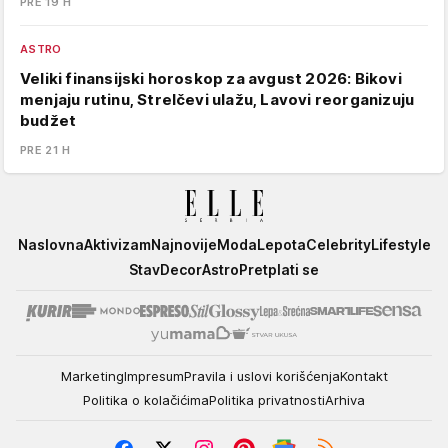
PRE 19 H
ASTRO
Veliki finansijski horoskop za avgust 2026: Bikovi
menjaju rutinu, Strelčevi ulažu, Lavovi reorganizuju
budžet
PRE 21 H
Elle
Naslovna
Aktivizam
Najnovije
Moda
Lepota
Celebrity
Lifestyle
Stav
Decor
Astro
Pretplati se
Marketing
Impresum
Pravila i uslovi korišćenja
Kontakt
Politika o kolačićima
Politika privatnosti
Arhiva