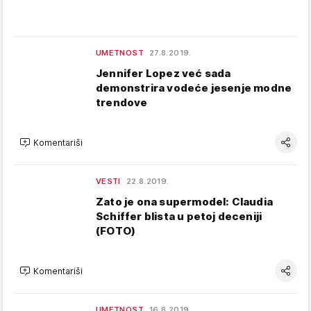
UMETNOST
27.8.2019.
Jennifer Lopez već sada
demonstrira vodeće jesenje modne
trendove
Komentariši
VESTI
22.8.2019.
Zato je ona supermodel: Claudia
Schiffer blista u petoj deceniji
(FOTO)
Komentariši
UMETNOST
16.8.2019.