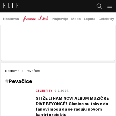
Naslovna
Najnovije
Moda
Lepota
Celebrity
Naslovna
Pevačice
#
Pevačice
CELEBRITY
9.2.2024.
STIŽE LI NAM NOVI ALBUM MUZIČKE
DIVE BEYONCÉ? Glasine su takve da
fanovi mogu da se raduju novom
kantri projektu