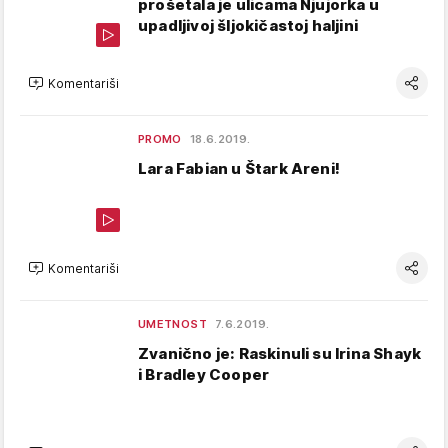
prošetala je ulicama Njujorka u
upadljivoj šljokičastoj haljini
Komentariši
PROMO
18.6.2019.
Lara Fabian u Štark Areni!
Komentariši
UMETNOST
7.6.2019.
Zvanično je: Raskinuli su Irina Shayk
i Bradley Cooper