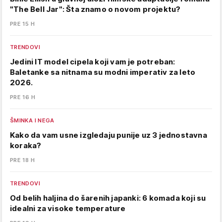
"The Bell Jar": Šta znamo o novom projektu?
PRE 15 H
TRENDOVI
Jedini IT model cipela koji vam je potreban:
Baletanke sa nitnama su modni imperativ za leto
2026.
PRE 16 H
ŠMINKA I NEGA
Kako da vam usne izgledaju punije uz 3 jednostavna
koraka?
PRE 18 H
TRENDOVI
Od belih haljina do šarenih japanki: 6 komada koji su
idealni za visoke temperature