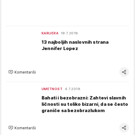
KARIJERA
19.7.2019.
13 najboljih naslovnih strana
Jennifer Lopez
Komentariši
UMETNOST
4.7.2019.
Bahati i bezobrazni: Zahtevi slavnih
ličnosti su toliko bizarni, da se često
graniče sa bezobrazlukom
Komentariši