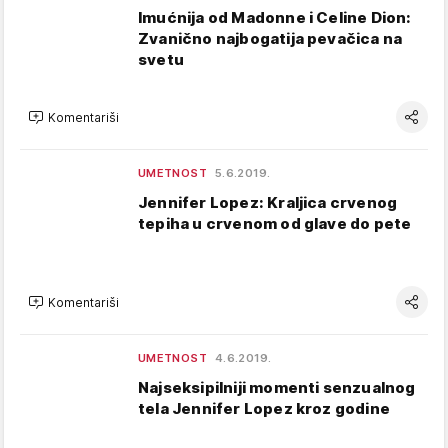
Imućnija od Madonne i Celine Dion:
Zvanično najbogatija pevačica na
svetu
Komentariši
UMETNOST
5.6.2019.
Jennifer Lopez: Kraljica crvenog
tepiha u crvenom od glave do pete
Komentariši
UMETNOST
4.6.2019.
Najseksipilniji momenti senzualnog
tela Jennifer Lopez kroz godine