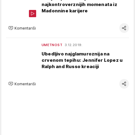
najkontroverznijih momenata iz
Madonnine karijere
Komentariši
UMETNOST
3.12.2019.
Ubedljivo najglamuroznija na
crvenom tepihu: Jennifer Lopez u
Ralph and Russo kreaciji
Komentariši