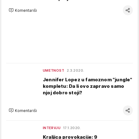
Komentariši
UMETNOST
2.3.2020.
Jennifer Lopez u famoznom "jungle"
kompletu: Da li ovo zapravo samo
njoj dobro stoji?
Komentariši
INTERVJU
17.1.2020.
Kraljica provokacije: 9