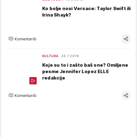
Ko bolje nosi Versace: Taylor Swift ili
Irina Shayk?
Komentariši
KULTURA
24.7.2019.
Koje su to i zašto baš one? Omiljene
pesme Jennifer Lopez ELLE
redakcije
Komentariši