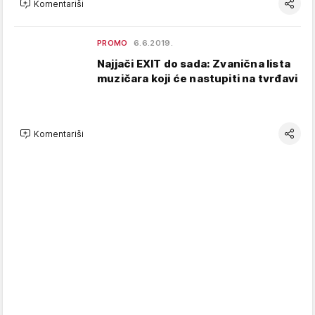
Komentariši
PROMO
6.6.2019.
Najjači EXIT do sada: Zvanična lista
muzičara koji će nastupiti na tvrđavi
Komentariši