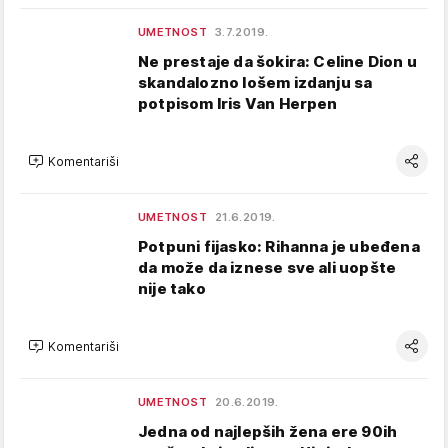
UMETNOST
3.7.2019.
Ne prestaje da šokira: Celine Dion u
skandalozno lošem izdanju sa
potpisom Iris Van Herpen
Komentariši
UMETNOST
21.6.2019.
Potpuni fijasko: Rihanna je ubeđena
da može da iznese sve ali uopšte
nije tako
Komentariši
UMETNOST
20.6.2019.
Jedna od najlepših žena ere 90ih