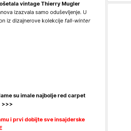
ošetala vintage Thierry Mugler
fanova izazvala samo oduševljenje. U
on iz dizajnerove kolekcije
fall-winter
 dame su imale najbolje red carpet
i >>>
mu i prvi dobijte sve insajderske
E