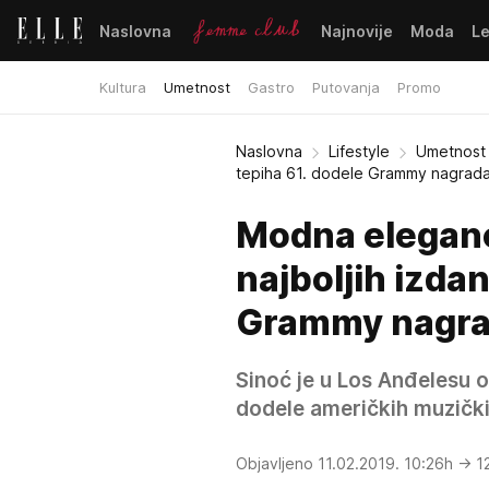
Naslovna
Najnovije
Moda
L
Kultura
Umetnost
Gastro
Putovanja
Promo
Naslovna
Lifestyle
Umetnost
tepiha 61. dodele Grammy nagrad
Modna eleganci
najboljih izda
Grammy nagr
Sinoć je u Los Anđelesu 
dodele američkih muzič
Objavljeno 11.02.2019. 10:26h
→ 1