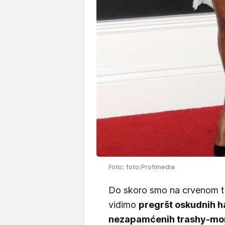
Foto: foto:Profimedia
Do skoro smo na crvenom 
vidimo
pregršt oskudnih ha
nezapamćenih trashy-m