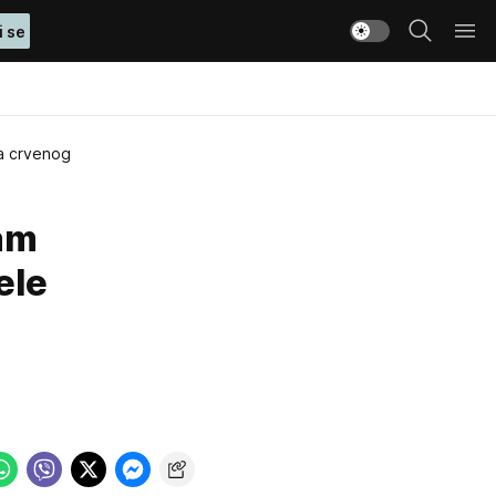
i se
sa crvenog
dam
ele