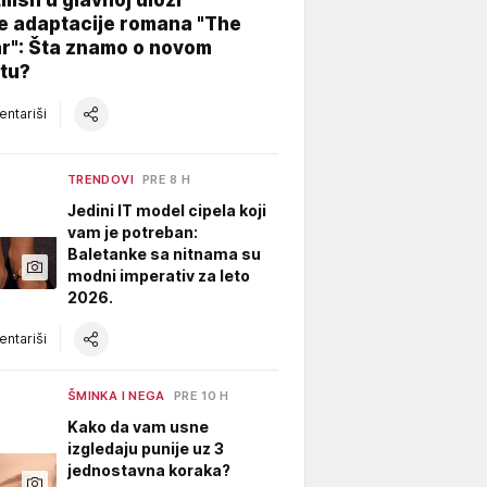
e adaptacije romana "The
ar": Šta znamo o novom
tu?
ntariši
TRENDOVI
PRE 8 H
Jedini IT model cipela koji
vam je potreban:
Baletanke sa nitnama su
modni imperativ za leto
2026.
ntariši
ŠMINKA I NEGA
PRE 10 H
Kako da vam usne
izgledaju punije uz 3
jednostavna koraka?