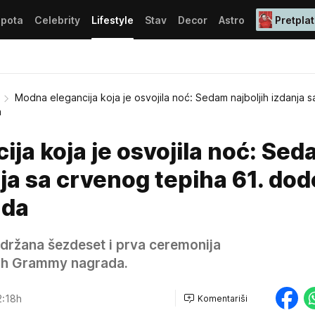
epota
Celebrity
Lifestyle
Stav
Decor
Astro
Pretplat
Modna elegancija koja je osvojila noć: Sedam najboljih izdanja 
a
ja koja je osvojila noć: Se
nja sa crvenog tepiha 61. dod
ada
održana šezdeset i prva ceremonija
kih Grammy nagrada.
2:18h
Komentariši