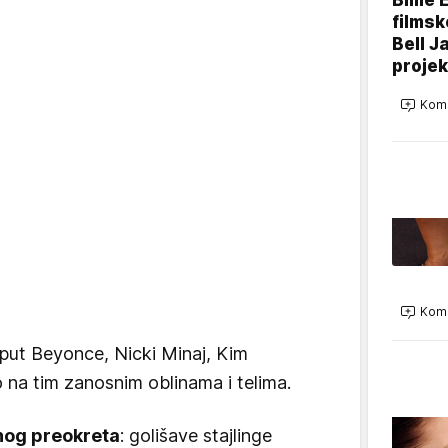
filmsk
Bell J
projek
Kome
Kome
oput Beyonce, Nicki Minaj, Kim
o na tim zanosnim oblinama i telima.
og preokreta
: golišave stajlinge