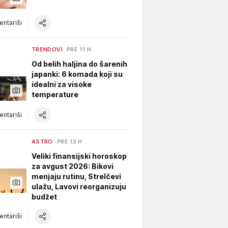
ntariši
TRENDOVI
PRE 11 H
Od belih haljina do šarenih
japanki: 6 komada koji su
idealni za visoke
temperature
ntariši
ASTRO
PRE 13 H
Veliki finansijski horoskop
za avgust 2026: Bikovi
menjaju rutinu, Strelčevi
ulažu, Lavovi reorganizuju
budžet
ntariši