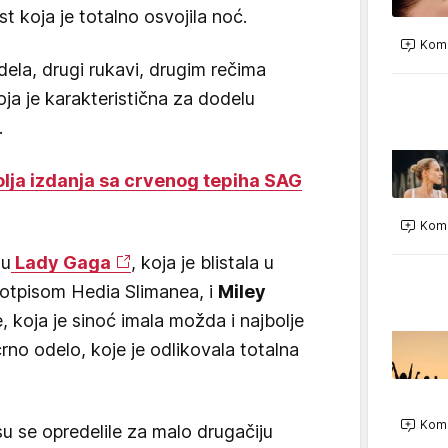
 koja je totalno osvojila noć.
Kome
odela, drugi rukavi, drugim rečima
oja je karakteristična za dodelu
.
olja izdanja sa crvenog tepiha SAG
Kome
su
Lady Gaga
, koja je blistala u
 potpisom Hedia Slimanea, i
Miley
, koja je sinoć imala možda i najbolje
rno odelo, koje je odlikovala totalna
Kome
u se opredelile za malo drugačiju