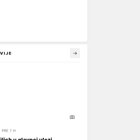
VIJE
PRE 7 H
Eilish u glavnoj ulozi