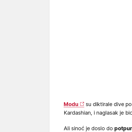
Modu
su diktirale dive p
Kardashian, i naglasak je bi
Ali sinoć je doslo do
potpun