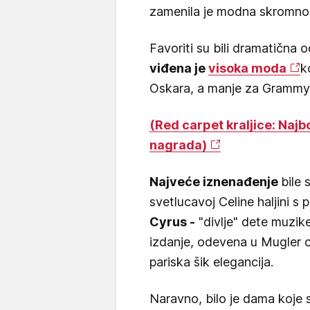
zamenila je modna skromnost
Favoriti su bili dramatična 
viđena je
visoka moda
k
Oskara, a manje za Grammy
(Red carpet kraljice: Najb
nagrada)
Najveće iznenađenje
bile 
svetlucavoj Celine haljini s
Cyrus -
"divlje" dete muzike
izdanje, odevena u Mugler c
pariska šik elegancija.
Naravno, bilo je dama koje s