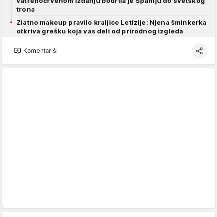
vatrenocrvenom izdanju bodrila je Španiju do svetskog
trona
Zlatno makeup pravilo kraljice Letizije: Njena šminkerka
otkriva grešku koja vas deli od prirodnog izgleda
Komentariši