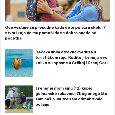
Ove veštine su presudne kada dete polazi u školu: 7
stvari koje će mu pomoći da se dobro snađe od
početka
Dečaka ubila otrovna meduza u
turističkom raju: Roditelji brinu, a evo
koliko su opasne u Grčkoj i Crnoj Gori
Trener je mom sinu (12) kupio
golmanske rukavice: Zbog onoga što
sam našla unutra sam odmah zvala
policiju