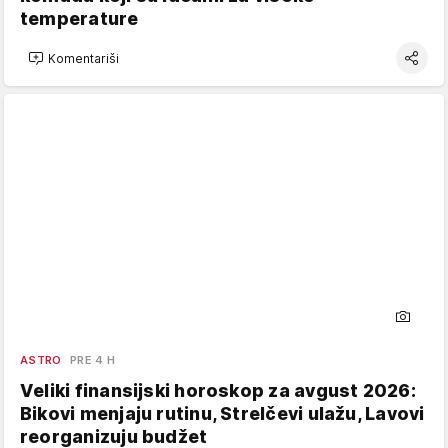
temperature
Komentariši
ASTRO
PRE 4 H
Veliki finansijski horoskop za avgust 2026:
Bikovi menjaju rutinu, Strelčevi ulažu, Lavovi
reorganizuju budžet