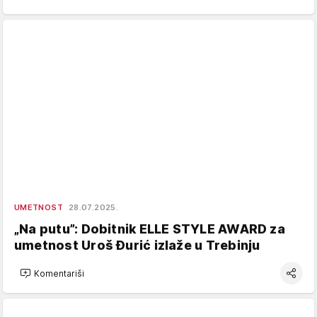
UMETNOST
28.07.2025.
„Na putu”: Dobitnik ELLE STYLE AWARD za
umetnost Uroš Đurić izlaže u Trebinju
Komentariši