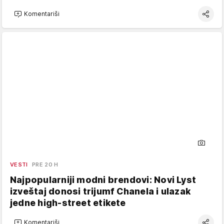
Komentariši
VESTI
PRE 20 H
Najpopularniji modni brendovi: Novi Lyst
izveštaj donosi trijumf Chanela i ulazak
jedne high-street etikete
Komentariši