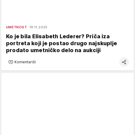
UMETNOST
19.11.2025.
Ko je bila Elisabeth Lederer? Priča iza
portreta koji je postao drugo najskuplje
prodato umetničko delo na aukciji
Komentariši