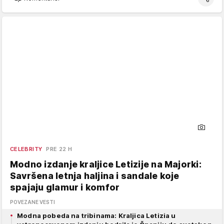
CELEBRITY
PRE 22 H
Modno izdanje kraljice Letizije na Majorki:
Savršena letnja haljina i sandale koje
spajaju glamur i komfor
POVEZANE VESTI
Modna pobeda na tribinama: Kraljica Letizia u