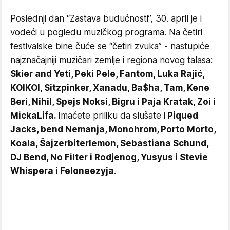
Poslednji dan “Zastava budućnosti”, 30. april je i
vodeći u pogledu muzičkog programa. Na četiri
festivalske bine čuće se “četiri zvuka” - nastupiće
najznačajniji muzičari zemlje i regiona novog talasa:
Skier and Yeti, Peki Pele, Fantom, Luka Rajić,
KOIKOI, Sitzpinker, Xanadu, Ba$ha, Tam, Kene
Beri, Nihil, Spejs Noksi, Bigru i Paja Kratak, Zoi i
MickaLifa.
Imaćete priliku da slušate i
Piqued
Jacks, bend Nemanja, Monohrom, Porto Morto,
Koala, Šajzerbiterlemon, Sebastiana Schund,
DJ Bend, No Filter i Rodjenog, Yusyus i Stevie
Whispera i Feloneezyja
.