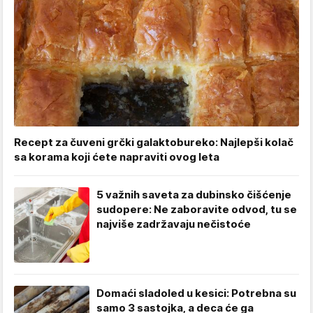
Recept za čuveni grčki galaktobureko: Najlepši kolač
sa korama koji ćete napraviti ovog leta
5 važnih saveta za dubinsko čišćenje
sudopere: Ne zaboravite odvod, tu se
najviše zadržavaju nečistoće
Domaći sladoled u kesici: Potrebna su
samo 3 sastojka, a deca će ga