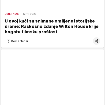
UMETNOST
12.11.2025.
U ovoj kući su snimane omiljene istorijske
drame: Raskošno zdanje Wilton House krije
bogatu filmsku prošlost
Komentariši