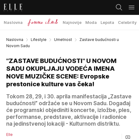
Naslovna
Najnovije
Moda
Lepota
Celebrity
Naslovna
Lifestyle
Umetnost
Zastave budućnosti u
Novom Sadu
''ZASTAVE BUDUĆNOSTI'' U NOVOM
SADU OKUPLJAJU VODEĆA IMENA
NOVE MUZIČKE SCENE: Evropske
prestonice kulture vas čeka!
Tokom 28, 29, i 30. aprila manifestacija „Zastave
budućnosti” održaće se u Novom Sadu. Događaj
će programski objediniti koncerte, izložbe, ples,
performanse, predstave, aktivacije i radionice
na jedinstvenoj lokaciji - Kulturnom distriktu.
Elle