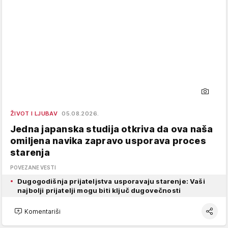
ŽIVOT I LJUBAV
05.08.2026.
Jedna japanska studija otkriva da ova naša
omiljena navika zapravo usporava proces
starenja
POVEZANE VESTI
Dugogodišnja prijateljstva usporavaju starenje: Vaši
najbolji prijatelji mogu biti ključ dugovečnosti
Komentariši