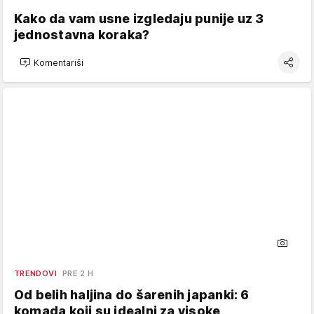
Kako da vam usne izgledaju punije uz 3
jednostavna koraka?
Komentariši
TRENDOVI
PRE 2 H
Od belih haljina do šarenih japanki: 6
komada koji su idealni za visoke