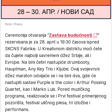
Foto: Press
Ceremonija otvaranja ''
Zastava budućnosti
''
rezervisana je za 28. april u 19:30 časova ispred
SKCNS Fabrike. U Kreativnom distriktu moći ćete
da čujete najbolji savremeni džez Srbije, ali i
Evrope. Na bini četiri nastupiće drumbooty,
Hauptman, Any Key Trio i Kijube. Ovaj svojevrsni
džez maraton odvijaće se i na bini dva, gde će
nastupiti sastavi Purple is the color i Arthur Possing
Quartet, kao i Marko Luis. Pored muzičkog
programa, realizovaće se i Prvi festival primenjenog
pozorišta, festival uličnog plesa, tri izložbe i
performans.