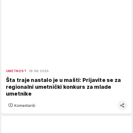
UMETNOST
19.06.2025.
Šta traje nastalo je u mašti: Prijavite se za
regionalni umetnički konkurs za mlade
umetnike
Komentariši