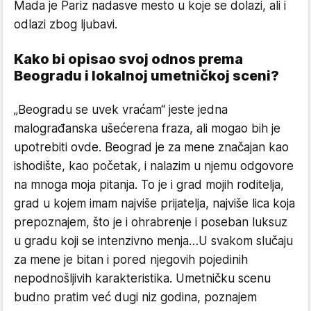
Mada je Pariz nadasve mesto u koje se dolazi, ali i
odlazi zbog ljubavi.
Kako bi opisao svoj odnos prema
Beogradu i lokalnoj umetničkoj sceni?
„Beogradu se uvek vraćam“ jeste jedna
malograđanska ušećerena fraza, ali mogao bih je
upotrebiti ovde. Beograd je za mene značajan kao
ishodište, kao početak, i nalazim u njemu odgovore
na mnoga moja pitanja. To je i grad mojih roditelja,
grad u kojem imam najviše prijatelja, najviše lica koja
prepoznajem, što je i ohrabrenje i poseban luksuz
u gradu koji se intenzivno menja…U svakom slučaju
za mene je bitan i pored njegovih pojedinih
nepodnošljivih karakteristika. Umetničku scenu
budno pratim već dugi niz godina, poznajem