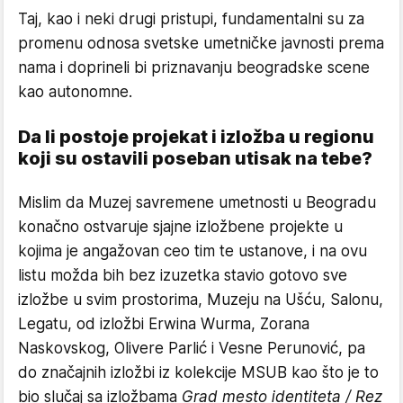
Taj, kao i neki drugi pristupi, fundamentalni su za
promenu odnosa svetske umetničke javnosti prema
nama i doprineli bi priznavanju beogradske scene
kao autonomne.
Da li postoje projekat i izložba u regionu
koji su ostavili poseban utisak na tebe?
Mislim da Muzej savremene umetnosti u Beogradu
konačno ostvaruje sjajne izložbene projekte u
kojima je angažovan ceo tim te ustanove, i na ovu
listu možda bih bez izuzetka stavio gotovo sve
izložbe u svim prostorima, Muzeju na Ušću, Salonu,
Legatu, od izložbi Erwina Wurma, Zorana
Naskovskog, Olivere Parlić i Vesne Perunović, pa
do značajnih izložbi iz kolekcije MSUB kao što je to
bio slučaj sa izložbama
Grad mesto identiteta / Rez