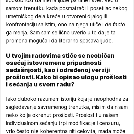
sposobnost da menja ljude pa time i svet. Već u
samom trenutku kada posmatrač ili posetilac nekog
umetničkog dela kreće u otvoreni dijalog ili
konfrontaciju sa istim, ono na njega utiče i
de facto
ga menja. Sam sam se lično uverio u to da je ta
promena moguća i da literarno spasava ljude.
U tvojim radovima stiče se neobičan
osećaj istovremene pripadnosti
sadašnjosti, kao i određenoj verziji
prošlosti. Kako bi opisao ulogu prošlosti
i sećanja u svom radu?
Iako duboko razumem istoriju koja je neophodna za
sagledavanje savremenog trenutka, mislim da nisam
neko ko je okrenut prošlosti. Prošlost i u našem
individualnom sećanju trpi modifikacije i cenzuru,
vrlo često nije koherentna niti celovita, mada može