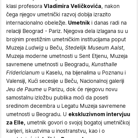
klasi profesora
Vladimira Veličkovića
, nakon
čega njegov umetnički razvoj dobija izrazito
internacionalno obeležje.
Umetnik
i danas radi na
relaciji Beograd - Pariz. Njegova dela izlagana su u
brojnim prestižnim umetničkim institucijama poput
Muzeja
Ludwig
u Beču,
Stedelijk Museum Aalst
,
Muzeja moderne umetnosti u Sent Etjenu, Muzeja
savremene umetnosti u Beogradu,
Kunsthalle
Fridericianum
u Kaselu, na bijenalima u Poznanu i
Valensiji, Kući secesije u Beču, Nacionalnoj galeriji
Jeu de Paume
u Parizu, dok će njegovu novu
samostalnu izložbu publika moći da poseti
sredinom decembra u Legatu Muzeja savremene
umetnosti u Beogradu. U
ekskluzivnom intervjuu
za Elle,
umetnik govori o svojoj bogatoj umetničkoj
karijeri, iskustvima u inostranstvu, kao i o