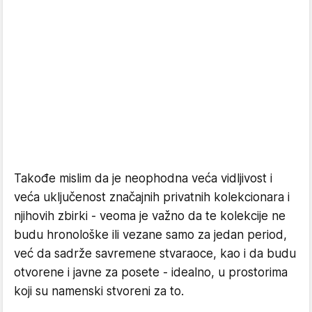
Takođe mislim da je neophodna veća vidljivost i
veća uključenost značajnih privatnih kolekcionara i
njihovih zbirki - veoma je važno da te kolekcije ne
budu hronološke ili vezane samo za jedan period,
već da sadrže savremene stvaraoce, kao i da budu
otvorene i javne za posete - idealno, u prostorima
koji su namenski stvoreni za to.