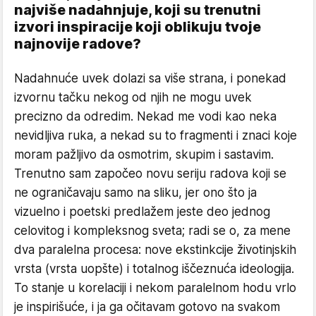
najviše nadahnjuje, koji su trenutni
izvori inspiracije koji oblikuju tvoje
najnovije radove?
Nadahnuće uvek dolazi sa više strana, i ponekad
izvornu tačku nekog od njih ne mogu uvek
precizno da odredim. Nekad me vodi kao neka
nevidljiva ruka, a nekad su to fragmenti i znaci koje
moram pažljivo da osmotrim, skupim i sastavim.
Trenutno sam započeo novu seriju radova koji se
ne ograničavaju samo na sliku, jer ono što ja
vizuelno i poetski predlažem jeste deo jednog
celovitog i kompleksnog sveta; radi se o, za mene
dva paralelna procesa: nove ekstinkcije životinjskih
vrsta (vrsta uopšte) i totalnog iščeznuća ideologija.
To stanje u korelaciji i nekom paralelnom hodu vrlo
je inspirišuće, i ja ga očitavam gotovo na svakom