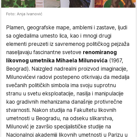
Foto: Anja Ivanović
Plamen, geografske mape, amblemi i zastave, ljudi
sa ogledalima umesto lica, kao i mnogi drugi
elementi preuzeti iz savremenog političkog pejzaža
naseljavaju fascinantne svetove
renomiranog
likovnog umetnika Mihaela Milunovića
(1967,
Beograd). Naizgled nadrealni proizvod imaginacije,
Milunovićevi radovi postepeno otkrivaju da medalja
svečanih političkih simbola ima svoju suprotnu
stranu u svetu eksploatacije, nasilja i manipulacije
kao gradivnih mehanizama današnje protivrečne
stvarnosti. Nakon studija na Fakultetu likovnih
umetnosti u Beogradu, na odseku slikarstva,
Milunović je završio specijalističke studije na
Nacionalnoj akademiji likovnih umetnosti u Parizu u