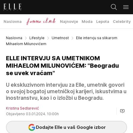
Naslovna
Najnovije
Moda
Lepota
Celebrity
Naslovna
Lifestyle
Umetnost
Elle intervju sa slikarom
Mihaelom Milunovićem
ELLE INTERVJU SA UMETNIKOM
MIHAELOM MILUNOVIĆEM: "Beogradu
se uvek vraćam"
U ekskluzivnom intervjuu za Elle, umetnik govori
o svojoj bogatoj umetničkoj karijeri, iskustvima u
inostranstvu, kao i o izložbi u Beogradu.
Kristina Sedlarević
Objavljeno 03.01.2024. 10:00h
Dodajte Elle u vaš Google izbor