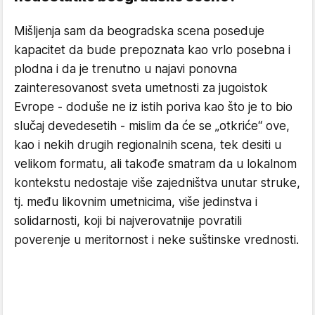
Mišljenja sam da beogradska scena poseduje
kapacitet da bude prepoznata kao vrlo posebna i
plodna i da je trenutno u najavi ponovna
zainteresovanost sveta umetnosti za jugoistok
Evrope - doduše ne iz istih poriva kao što je to bio
slučaj devedesetih - mislim da će se „otkriće“ ove,
kao i nekih drugih regionalnih scena, tek desiti u
velikom formatu, ali takođe smatram da u lokalnom
kontekstu nedostaje više zajedništva unutar struke,
tj. među likovnim umetnicima, više jedinstva i
solidarnosti, koji bi najverovatnije povratili
poverenje u meritornost i neke suštinske vrednosti.