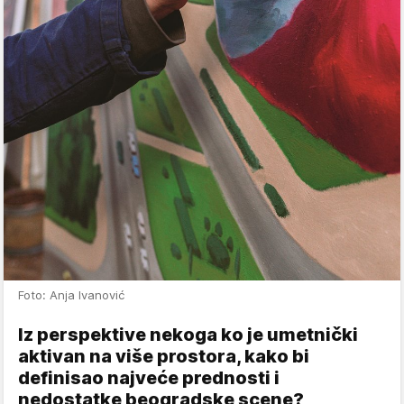
Foto: Anja Ivanović
Iz perspektive nekoga ko je umetnički
aktivan na više prostora, kako bi
definisao najveće prednosti i
nedostatke beogradske scene?