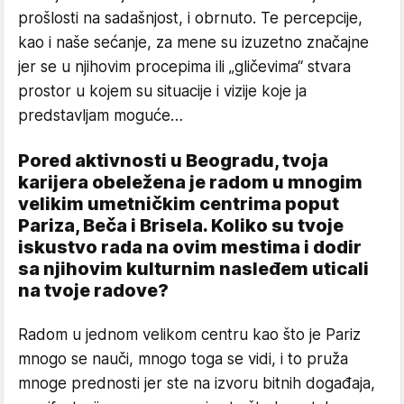
prošlosti na sadašnjost, i obrnuto. Te percepcije,
kao i naše sećanje, za mene su izuzetno značajne
jer se u njihovim procepima ili „gličevima“ stvara
prostor u kojem su situacije i vizije koje ja
predstavljam moguće…
Pored aktivnosti u Beogradu, tvoja
karijera obeležena je radom u mnogim
velikim umetničkim centrima poput
Pariza, Beča i Brisela. Koliko su tvoje
iskustvo rada na ovim mestima i dodir
sa njihovim kulturnim nasleđem uticali
na tvoje radove?
Radom u jednom velikom centru kao što je Pariz
mnogo se nauči, mnogo toga se vidi, i to pruža
mnoge prednosti jer ste na izvoru bitnih događaja,