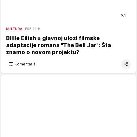
KULTURA
PRE 14 H
Billie Eilish u glavnoj ulozi filmske
adaptacije romana "The Bell Jar": Šta
znamo o novom projektu?
Komentariši