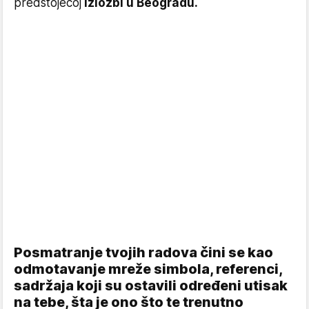
predstojećoj
izložbi u Beogradu.
Posmatranje tvojih radova čini se kao
odmotavanje mreže simbola, referenci,
sadržaja koji su ostavili određeni utisak
na tebe, šta je ono što te trenutno