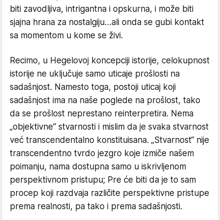
biti zavodljiva, intrigantna i opskurna, i može biti
sjajna hrana za nostalgiju…ali onda se gubi kontakt
sa momentom u kome se živi.
Recimo, u Hegelovoj koncepciji istorije, celokupnost
istorije ne uključuje samo uticaje prošlosti na
sadašnjost. Namesto toga, postoji uticaj koji
sadašnjost ima na naše poglede na prošlost, tako
da se prošlost neprestano reinterpretira. Nema
„objektivne“ stvarnosti i mislim da je svaka stvarnost
već transcendentalno konstituisana. „Stvarnost“ nije
transcendentno tvrdo jezgro koje izmiče našem
poimanju, nama dostupna samo u iskrivljenom
perspektivnom pristupu; Pre će biti da je to sam
procep koji razdvaja različite perspektivne pristupe
prema realnosti, pa tako i prema sadašnjosti.