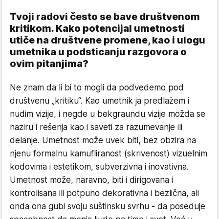
Tvoji radovi često se bave društvenom
kritikom. Kako potencijal umetnosti
utiče na društvene promene, kao i ulogu
umetnika u podsticanju razgovora o
ovim pitanjima?
Ne znam da li bi to mogli da podvedemo pod
društvenu „kritiku“. Kao umetnik ja predlažem i
nudim vizije, i negde u bekgraundu vizije možda se
naziru i rešenja kao i saveti za razumevanje ili
delanje. Umetnost može uvek biti, bez obzira na
njenu formalnu kamufliranost (skrivenost) vizuelnim
kodovima i estetikom, subverzivna i inovativna.
Umetnost može, naravno, biti i dirigovana i
kontrolisana ili potpuno dekorativna i bezlična, ali
onda ona gubi svoju suštinsku svrhu - da poseduje