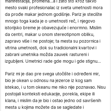
manifestacija, promena…a i zato što kroz takvo
mesto svaki profesionalac iz sveta umetnosti mora
da prođe makar jednom godišnje. Pariz je stecište
mnogo toga kada je o umetnosti reč, i njegovo
istorijsko breme je obavezujuće i enormno. Mislim
da centri, makar u onom stereotipnom obliku,
zapravo više i ne postoje; ta mesta su pozornica i
vitrina umetnosti, dok su tradicionalni kvartovi i
zabrani umetnika možda zauvek rastureni i
izgubljeni. Umetnici rade gde mogu i gde stignu…
Pariz mi je dao pre svega utočište i određeni mir,
bio je okean u odnosu na jezerce iz kog sam
istekao, i u tom okeanu me niko nije poznavao. Nisu
postojali konteksti edukacije, porekla, ekipe ili
klana, i mislim da je bio i ostao jedno od savršenih
mesta u kojima možete da se sagledate i