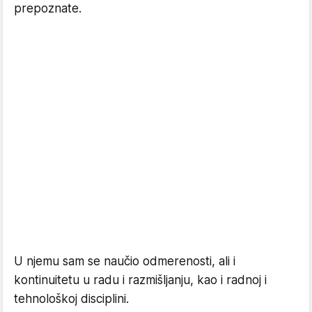
prepoznate.
U njemu sam se naučio odmerenosti, ali i
kontinuitetu u radu i razmišljanju, kao i radnoj i
tehnološkoj disciplini.