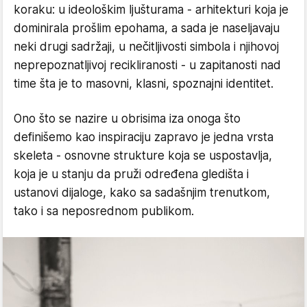
koraku: u ideološkim ljušturama - arhitekturi koja je
dominirala prošlim epohama, a sada je naseljavaju
neki drugi sadržaji, u nečitljivosti simbola i njihovoj
neprepoznatljivoj recikliranosti - u zapitanosti nad
time šta je to masovni, klasni, spoznajni identitet.
Ono što se nazire u obrisima iza onoga što
definišemo kao inspiraciju zapravo je jedna vrsta
skeleta - osnovne strukture koja se uspostavlja,
koja je u stanju da pruži određena gledišta i
ustanovi dijaloge, kako sa sadašnjim trenutkom,
tako i sa neposrednom publikom.