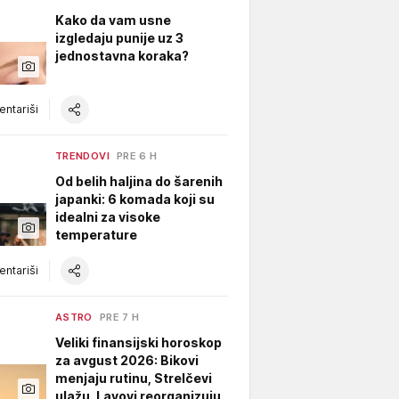
Kako da vam usne
izgledaju punije uz 3
jednostavna koraka?
ntariši
TRENDOVI
PRE 6 H
Od belih haljina do šarenih
japanki: 6 komada koji su
idealni za visoke
temperature
ntariši
ASTRO
PRE 7 H
Veliki finansijski horoskop
za avgust 2026: Bikovi
menjaju rutinu, Strelčevi
ulažu, Lavovi reorganizuju