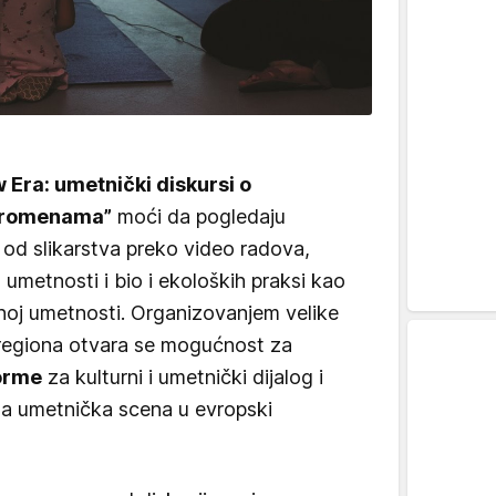
 Era: umetnički diskursi o
 promenama”
moći da pogledaju
 od slikarstva preko video radova,
 umetnosti i bio i ekoloških praksi kao
oj umetnosti. Organizovanjem velike
 regiona otvara se mogućnost za
orme
za kulturni i umetnički dijalog i
na umetnička scena u evropski