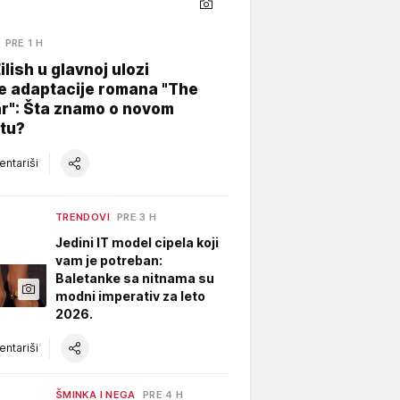
PRE 1 H
Eilish u glavnoj ulozi
e adaptacije romana "The
ar": Šta znamo o novom
tu?
ntariši
TRENDOVI
PRE 3 H
Jedini IT model cipela koji
vam je potreban:
Baletanke sa nitnama su
modni imperativ za leto
2026.
ntariši
ŠMINKA I NEGA
PRE 4 H