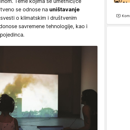
dinom. Teme kojima se umetnici/ce
nstveno se odnose na
uništavanje
Kome
 svesti o klimatskim i društvenim
onose savremene tehnologije, kao i
 pojedinca.