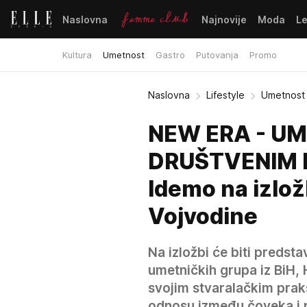
Naslovna
Najnovije
Moda
L
Kultura
Umetnost
Gastro
Putovanja
Promo
Naslovna
Lifestyle
Umetnost
NEW ERA - UM
DRUŠTVENIM 
Idemo na izlo
Vojvodine
Na izložbi će biti predsta
umetničkih grupa iz BiH, H
svojim stvaralačkim pra
odnosu između čoveka i 