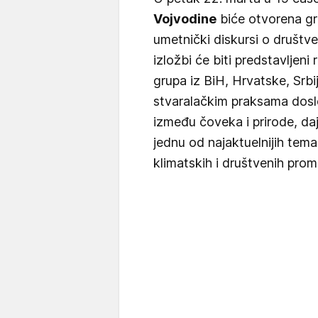
Vojvodine
biće otvorena gr
umetnički diskursi o društv
izložbi će biti predstavljeni
grupa iz BiH, Hrvatske, Srbij
stvaralačkim praksama dos
između čoveka i prirode, da
jednu od najaktuelnijih tem
klimatskih i društvenih prom