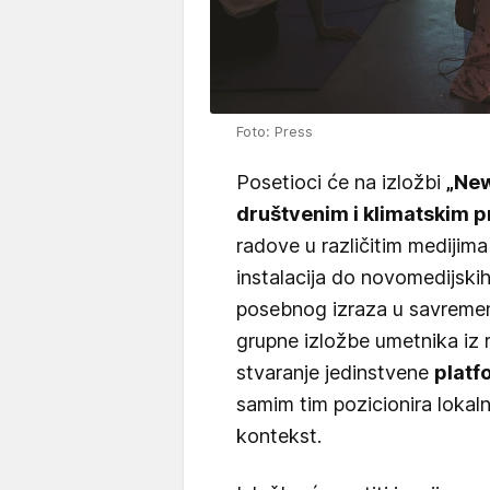
Foto: Press
Posetioci će na izložbi
„New
društvenim i klimatskim
radove u različitim medijima
instalacija do novomedijskih
posebnog izraza u savremen
grupne izložbe umetnika iz
stvaranje jedinstvene
platf
samim tim pozicionira lokal
kontekst.