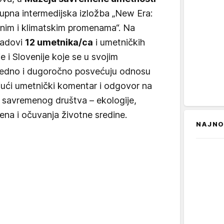
upna intermedijska izložba „New Era:
enim i klimatskim promenama“. Na
 radovi
12 umetnika/ca
i umetničkih
e i Slovenije koje se u svojim
ledno i dugoročno posvećuju odnosu
jući umetnički komentar i odgovor na
a savremenog društva – ekologije,
ena i očuvanja životne sredine.
NAJNO