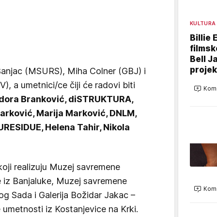
KULTURA
Billie 
filmsk
Bell J
projek
Banjac (MSURS), Miha Colner (GBJ) i
 a umetnici/ce čiji će radovi biti
Kome
sidora Branković, diSTRUKTURA,
arković, Marija Marković, DNLM,
RESIDUE, Helena Tahir, Nikola
 koji realizuju Muzej savremene
e iz Banjaluke, Muzej savremene
Kome
g Sada i Galerija Božidar Jakac –
umetnosti iz Kostanjevice na Krki.