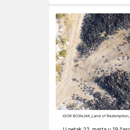
IGOR BOSNJAK_Land of Redemption,
U petak 22. marta u 19 čas