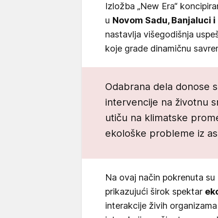
Izložba „New Era“ koncipira
u
Novom Sadu, Banjaluci i 
nastavlja višegodišnja uspeš
koje grade dinamičnu savre
Odabrana dela donose su
intervencije na životnu s
utiču na klimatske prom
ekološke probleme iz a
Na ovaj način pokrenuta su 
prikazujući širok spektar
ek
interakcije živih organizama