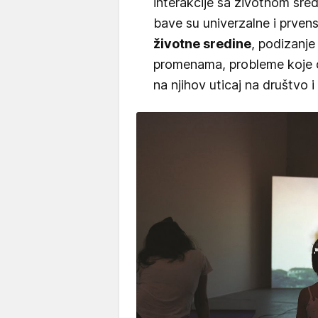
interakcije sa životnom sre
bave su univerzalne i prve
životne sredine
, podizanje
promenama, probleme koje d
na njihov uticaj na društvo i