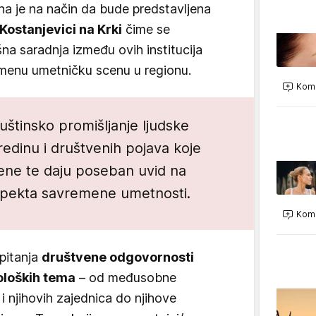
na je na način da bude predstavljena
Kostanjevici na Krki
čime se
na saradnja između ovih institucija
menu umetničku scenu u regionu.
Kome
štinsko promišljanje ljudske
redinu i društvenih pojava koje
ene te daju poseban uvid na
spekta savremene umetnosti.
Kome
pitanja
društvene odgovornosti
oloških tema
– od međusobne
 i njihovih zajednica do njihove