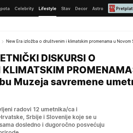
epota
Celebrity
Lifestyle
Stav
Decor
Astro
Pretplat
New Era izložba o društvenim i klimatskim promenama u Novom
ETNIČKI DISKURSI O
I KLIMATSKIM PROMENAMA
žbu Muzeja savremene umet
vljeni radovi 12 umetnika/ca i
rvatske, Srbije i Slovenije koje se u
ksama dosledno i dugoročno posvećuju
prirode.