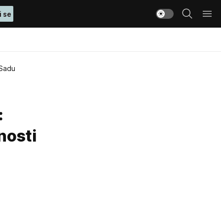
i se
 Sadu
:
nosti