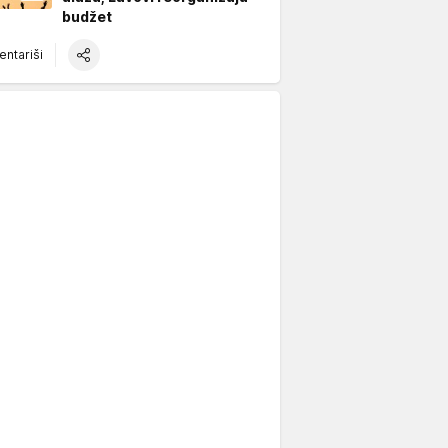
budžet
ntariši