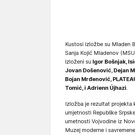
Kustosi izložbe su Mladen 
Sanja Kojić Mladenov (MSUV),
izloženi su
Igor Bošnjak, I
Jovan Došenović, Dejan M
Bojan Mrđenović, PLATEAU
Tomić, i Adrienn Újhazi
.
Izložba je rezultat projekta
umjetnosti Republike Srpsk
umetnosti Vojvodine iz Novo
Muzej moderne i savremene 