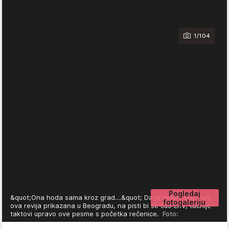
1/104
Pogledaj
&quot;Ona hoda sama kroz grad...&quot; Da je nekim slučajem
fotogaleriju
ova revija prikazana u Beogradu, na pisti bi se čuo EKV, tačnije
taktovi upravo ove pesme s početka rečenice.
Foto: