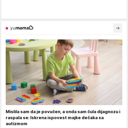
Mislila sam da je povučen, a onda sam čula dijagnozu i
raspala se: Iskrena ispovest majke dečaka sa
autizmom