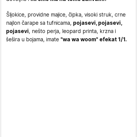
Šljokice, providne majice, čipka, visoki struk, crne
najlon čarape sa tufnicama,
pojasevi, pojasevi,
pojasevi
, nešto perja, leopard printa, krzna i
šešira u bojama, imate
"wa wa woom" efekat 1/1.