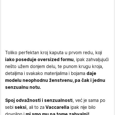
Toliko perfektan kroj kaputa u prvom redu, koji
iako poseduje oversized formu
, ipak zahvaljujući
nešto užem donjem delu, te punom krugu kroja,
detaljima i svakako materijalima i bojama
daje
modelu neophodnu ženstvenu, pa čak i jednu
senzualnu notu.
Spoj odvažnosti i senzualnost
i, već je sama po
sebi
seksi
, ali to za
Vaccarella
ipak nije bilo
dovoljno i
mi smo mu na tome zahvalni!