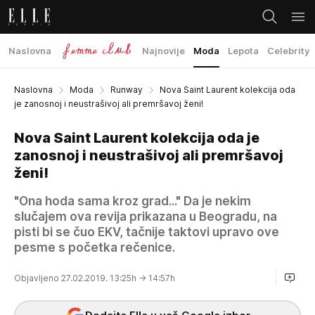
Naslovna
Najnovije
Moda
Lepota
Celebrity
Naslovna
Moda
Runway
Nova Saint Laurent kolekcija oda
je zanosnoj i neustrašivoj ali premršavoj ženi!
Nova Saint Laurent kolekcija oda je
zanosnoj i neustrašivoj ali premršavoj
ženi!
"Ona hoda sama kroz grad..." Da je nekim
slučajem ova revija prikazana u Beogradu, na
pisti bi se čuo EKV, tačnije taktovi upravo ove
pesme s početka rečenice.
Objavljeno 27.02.2019. 13:25h
→ 14:57h