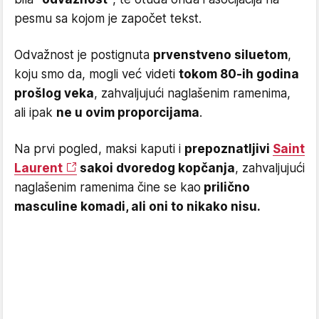
pesmu sa kojom je započet tekst.
Odvažnost je postignuta
prvenstveno siluetom
,
koju smo da, mogli već videti
tokom 80-ih godina
prošlog veka
, zahvaljujući naglašenim ramenima,
ali ipak
ne u ovim proporcijama
.
Na prvi pogled, maksi kaputi i
prepoznatljivi
Saint
Laurent
sakoi dvoredog kopčanja
, zahvaljujući
naglašenim ramenima čine se kao
prilično
masculine komadi, ali oni to nikako nisu.