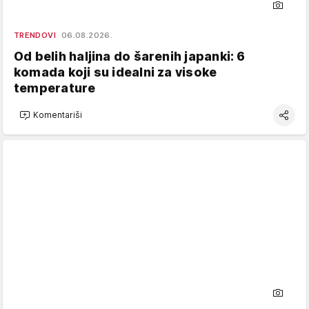
TRENDOVI
06.08.2026.
Od belih haljina do šarenih japanki: 6
komada koji su idealni za visoke
temperature
Komentariši