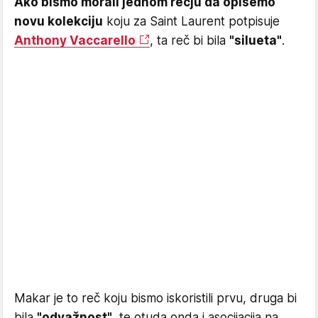
Ako bismo morali jednom rečju da opišemo
novu kolekciju
koju za Saint Laurent potpisuje
Anthony Vaccarello
, ta reč bi bila
"silueta"
.
Makar je to reč koju bismo iskoristili prvu, druga bi
bila
"odvažnost"
, te otuda onda i asocijacija na