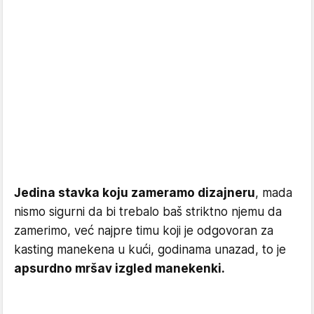
Jedina stavka koju zameramo dizajneru
, mada
nismo sigurni da bi trebalo baš striktno njemu da
zamerimo, već najpre timu koji je odgovoran za
kasting manekena u kući, godinama unazad, to je
apsurdno mršav izgled manekenki.