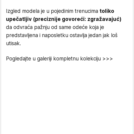
Izgled modela je u pojedinim trenucima
toliko
upečatljiv (preciznije govoreći: zgražavajuć)
da odvraća pažnju od same odeće koja je
predstavljena i naposletku ostavlja jedan jak loš
utisak.
Pogledajte u galeriji kompletnu kolekciju >>>