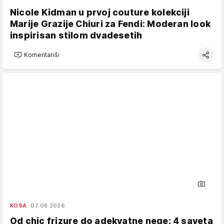
Nicole Kidman u prvoj couture kolekciji
Marije Grazije Chiuri za Fendi: Moderan look
inspirisan stilom dvadesetih
Komentariši
KOSA
07.08.2026.
Od chic frizure do adekvatne nege: 4 saveta