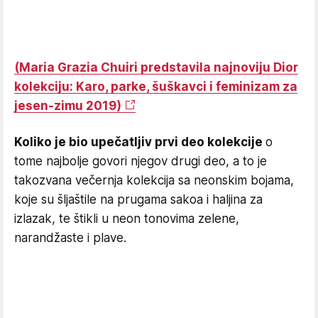
(Maria Grazia Chuiri predstavila najnoviju Dior
kolekciju: Karo, parke, šuškavci i feminizam za
jesen-zimu 2019)
Koliko je bio upečatljiv prvi deo kolekcije
o
tome najbolje govori njegov drugi deo, a to je
takozvana večernja kolekcija sa neonskim bojama,
koje su šljaštile na prugama sakoa i haljina za
izlazak, te štikli u neon tonovima zelene,
narandžaste i plave.