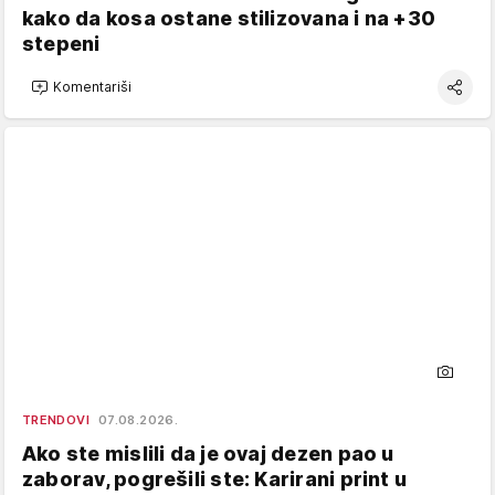
kako da kosa ostane stilizovana i na +30
stepeni
Komentariši
TRENDOVI
07.08.2026.
Ako ste mislili da je ovaj dezen pao u
zaborav, pogrešili ste: Karirani print u