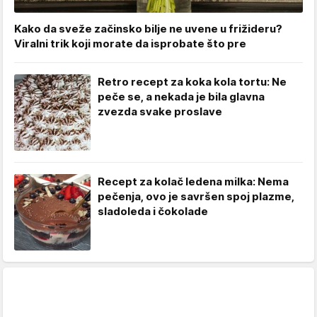
Kako da sveže začinsko bilje ne uvene u frižideru?
Viralni trik koji morate da isprobate što pre
Retro recept za koka kola tortu: Ne
peče se, a nekada je bila glavna
zvezda svake proslave
Recept za kolač ledena milka: Nema
pečenja, ovo je savršen spoj plazme,
sladoleda i čokolade