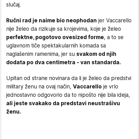
slučaj.
Ručni rad je naime bio neophodan
jer Vaccarello
nije želeo da rizikuje sa krojevima, koje je želeo
perfektne, pogotovo ovesized forme
, a to se
uglavnom tiče spektakularnih komada sa
naglašenim ramenima, jer su
svakom od njih
dodata po dva centimetra - van standarda.
Upitan od strane novinara da li je želeo da predstvi
military ženu na ovaj način,
Vaccarello
je vrlo
jednostavno odgovorio da to nipošto nije bila ideja,
ali jeste svakako da predstavi neustrašivu
ženu.