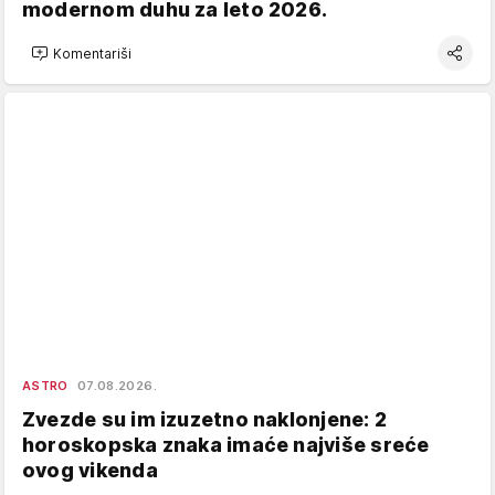
modernom duhu za leto 2026.
Komentariši
ASTRO
07.08.2026.
Zvezde su im izuzetno naklonjene: 2
horoskopska znaka imaće najviše sreće
ovog vikenda