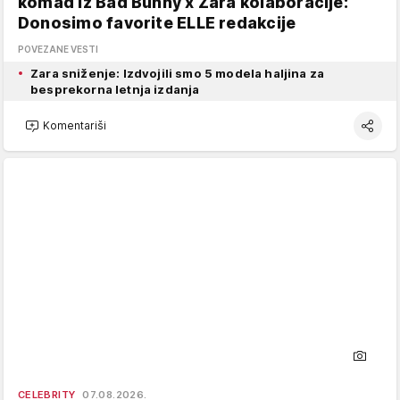
komad iz Bad Bunny x Zara kolaboracije:
Donosimo favorite ELLE redakcije
POVEZANE VESTI
Zara sniženje: Izdvojili smo 5 modela haljina za
besprekorna letnja izdanja
Komentariši
CELEBRITY
07.08.2026.