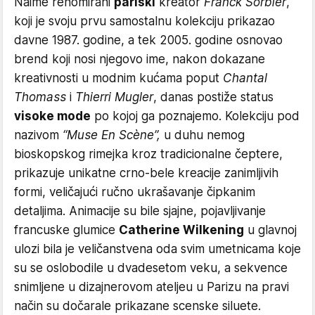
Naime renomirani
pariski
kreator
Franck Sorbier
,
koji je svoju prvu samostalnu kolekciju prikazao
davne 1987. godine, a tek 2005. godine osnovao
brend koji nosi njegovo ime, nakon dokazane
kreativnosti u modnim kućama poput
Chantal
Thomass
i
Thierri Mugler
, danas postiže status
visoke mode
po kojoj ga poznajemo. Kolekciju pod
nazivom
“Muse En Scène”,
u duhu nemog
bioskopskog rimejka kroz tradicionalne čeptere,
prikazuje unikatne crno-bele kreacije zanimljivih
formi, veličajući ručno ukrašavanje čipkanim
detaljima. Animacije su bile sjajne, pojavljivanje
francuske glumice
Catherine Wilkening
u glavnoj
ulozi bila je veličanstvena oda svim umetnicama koje
su se oslobodile u dvadesetom veku, a sekvence
snimljene u dizajnerovom ateljeu u Parizu na pravi
način su dočarale prikazane scenske siluete.