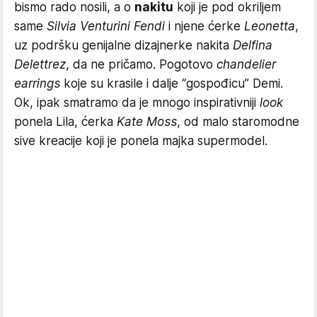
bismo rado nosili, a o
nakitu
koji je pod okriljem
same
Silvia Venturini Fendi
i njene ćerke
Leonetta
,
uz podršku genijalne dizajnerke nakita
Delfina
Delettrez
, da ne pričamo. Pogotovo
chandelier
earrings
koje su krasile i dalje “gospođicu” Demi.
Ok, ipak smatramo da je mnogo inspirativniji
look
ponela Lila, ćerka
Kate Moss
, od malo staromodne
sive kreacije koji je ponela majka supermodel.