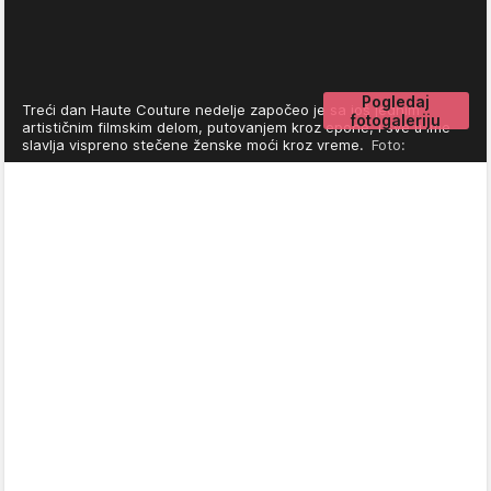
Pogledaj
Treći dan Haute Couture nedelje započeo je sa još jednim
fotogaleriju
artističnim filmskim delom, putovanjem kroz epohe, i sve u ime
slavlja vispreno stečene ženske moći kroz vreme.
Foto: