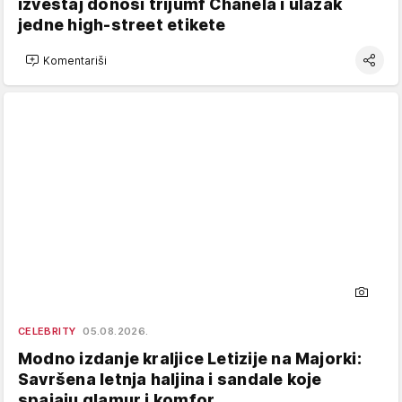
izveštaj donosi trijumf Chanela i ulazak
jedne high-street etikete
Komentariši
CELEBRITY
05.08.2026.
Modno izdanje kraljice Letizije na Majorki:
Savršena letnja haljina i sandale koje
spajaju glamur i komfor