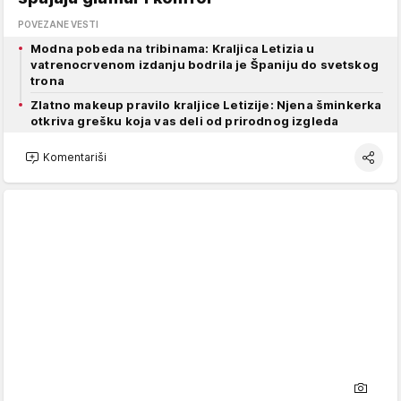
POVEZANE VESTI
Modna pobeda na tribinama: Kraljica Letizia u
vatrenocrvenom izdanju bodrila je Španiju do svetskog
trona
Zlatno makeup pravilo kraljice Letizije: Njena šminkerka
otkriva grešku koja vas deli od prirodnog izgleda
Komentariši