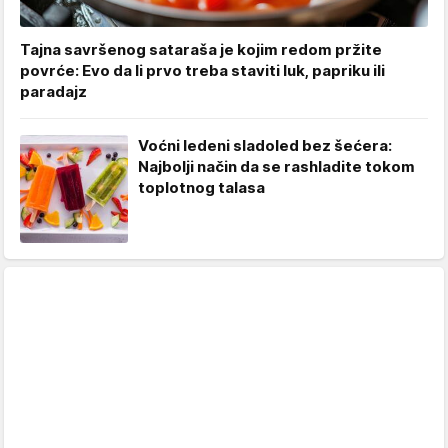
Tajna savršenog sataraša je kojim redom pržite
povrće: Evo da li prvo treba staviti luk, papriku ili
paradajz
Voćni ledeni sladoled bez šećera:
Najbolji način da se rashladite tokom
toplotnog talasa