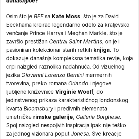
današnjice?
Osim što je
BFF
sa
Kate Moss
, što je za David
Beckhama kreirao legendarno odelo za kraljevsko
venčanje Prince Harrya i Meghan Markle, što je
završio prestižan
Central Saint Martins
, on je i
pasioniran kolekcionar starih retkih
knjiga
. To
dokazuje današnja kompleksna tematika revije, koja
crpi naizgled raznolika nadahnuća. Od vizuelnog
jezika
Giovanni Lorenzo Bernini
mermernih
tvorevina, preko romana
Orlando
i njegove
ljubljene kniževnice
Virginie Woolf
,
do
jedinstvenog prikaza karakterističnog londonskog
kvarta
Bloomsbury
i predivnih elemenata
umetničke
rimske galerije
,
Galleria Borghese
.
Spoj naizgled nespojivih inspiracija ipak nije teško
za jednog vizionara poput
Jonesa
. Sve kreacije