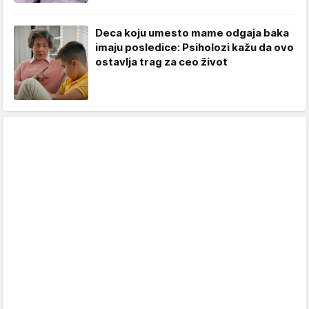
Deca koju umesto mame odgaja baka
imaju posledice: Psiholozi kažu da ovo
ostavlja trag za ceo život