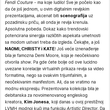
Fendi Couture -
ma koje ludilo! Sve je počelo kao
da će još jednom, u ovim digitalnim revijskim
prezentacijama, akcenat biti
scenografija
uz
pozadinsku priču, ali onda je revija krenula.
Apsolutna pobeda. Dokaz kako trendovski
potencirana sinergija različitih aspekata umetnosti
sa modom ustvari treba da izgleda. Čekajte, a još
NAOMI, CHRISTY i KATE
! Još veće iznenađenje
bila je famozna Demi Moore
,
koja je neočekivano
otvorila
show
. Pa gde ćete bolje od ove lucidno
uvezane korelacije virtualnih prikaza revija sa video
formatima, nego sa ovakvim trijumfalnim, a
neočekivanim manifestom. Ali, da se vratimo na
modnu ekspresiju. Prezentovana kolekcija bila je
debitanska za novoimenovanog engleskog
kreatora,
Kim Jonesa
, koji danas u ovoj prestižnoj
LVMH modnoj kući ima funkciju
Artistic Director
. Da