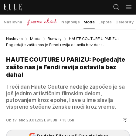
Naslovna
Najnovije
Moda
Lepota
Celebrity
Naslovna
Moda
Runway
HAUTE COUTURE U PARIZU:
Pogledajte zašto nas je Fendi revija ostavila bez daha!
HAUTE COUTURE U PARIZU: Pogledajte
zašto nas je Fendi revija ostavila bez
daha!
Treći dan Haute Couture nedelje započeo je sa
još jednim artističnim filmskim delom,
putovanjem kroz epohe, i sve u ime slavlja
vispreno stečene ženske moći kroz vreme.
Objavljeno 28.01.2021. 9:38h
→ 13:35h