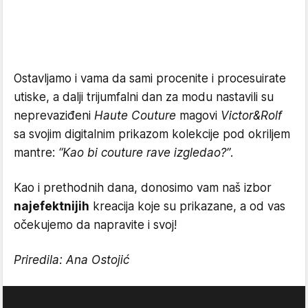
Ostavljamo i vama da sami procenite i procesuirate
utiske, a dalji trijumfalni dan za modu nastavili su
neprevaziđeni
Haute Couture
magovi
Victor&Rolf
sa svojim digitalnim prikazom kolekcije pod okriljem
mantre:
“Kao bi couture rave izgledao?”
.
Kao i prethodnih dana, donosimo vam naš izbor
najefektnijih
kreacija koje su prikazane, a od vas
očekujemo da napravite i svoj!
Priredila: Ana Ostojić