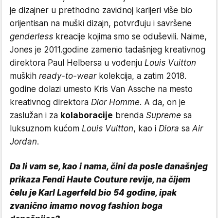
je dizajner u prethodno zavidnoj karijeri više bio
orijentisan na muški dizajn, potvrđuju i savršene
genderless
kreacije kojima smo se oduševili. Naime,
Jones je 2011.godine zamenio tadašnjeg kreativnog
direktora Paul Helbersa u vođenju
Louis Vuitton
muških
ready-to-wear
kolekcija, a zatim 2018.
godine dolazi umesto Kris Van Assche na mesto
kreativnog direktora
Dior Homme
. A da, on je
zaslužan i za
kolaboracije
brenda
Supreme
sa
luksuznom kućom
Louis Vuitton
, kao i
Diora
sa
Air
Jordan
.
Da li vam se, kao i nama, čini da posle današnjeg
prikaza Fendi Haute Couture revije, na čijem
čelu je Karl Lagerfeld bio 54 godine, ipak
zvanično imamo novog fashion boga