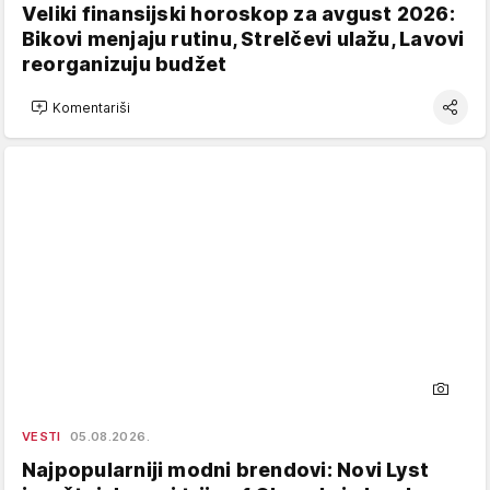
Veliki finansijski horoskop za avgust 2026:
Bikovi menjaju rutinu, Strelčevi ulažu, Lavovi
reorganizuju budžet
Komentariši
VESTI
05.08.2026.
Najpopularniji modni brendovi: Novi Lyst