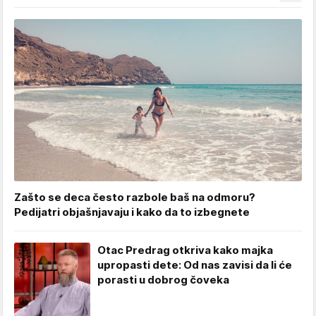
Zašto se deca često razbole baš na odmoru?
Pedijatri objašnjavaju i kako da to izbegnete
Otac Predrag otkriva kako majka
upropasti dete: Od nas zavisi da li će
porasti u dobrog čoveka