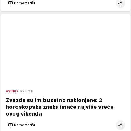
Komentariši
ASTRO
PRE 2 H
Zvezde su im izuzetno naklonjene: 2
horoskopska znaka imaće najviše sreće
ovog vikenda
Komentariši