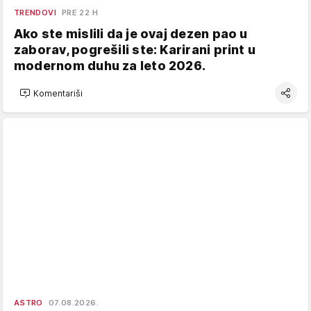
TRENDOVI
PRE 22 H
Ako ste mislili da je ovaj dezen pao u
zaborav, pogrešili ste: Karirani print u
modernom duhu za leto 2026.
Komentariši
ASTRO
07.08.2026.