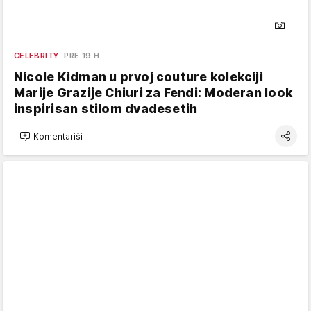
CELEBRITY
PRE 19 H
Nicole Kidman u prvoj couture kolekciji
Marije Grazije Chiuri za Fendi: Moderan look
inspirisan stilom dvadesetih
Komentariši