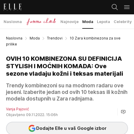
Naslovna
Najnovije
Moda
Lepota
Celebrity
Naslovna
Moda
Trendovi
10 Zara kombinezona za sve
prilike
OVIH 10 KOMBINEZONA SU DEFINICIJA
STYLISH I MOĆNIH KOMADA: Ove
sezone vladaju kožni i teksas materijali
Trendy kombinezoni su na modnom radaru ove
jeseni. Izaberite jedan od ovih 10 teksas ili kožnih
modela dostupnih u Zara radnjama.
Vanja Pajović
Objavljeno 09.11.2022. 15:06h
Dodajte Elle u vaš Google izbor