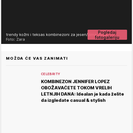
Pogledaj
trendy kožni i teksas kombinezoni za jesen/zima 2023.
fotogaleriju
Foto: Zara
MOŽDA ĆE VAS ZANIMATI
CELEBRITY
KOMBINEZON JENNIFER LOPEZ
OBOŽAVAĆETE TOKOM VRELIH
LETNJIH DANA: Idealan je kada želite
da izgledate casual & stylish