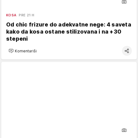
KOSA
PRE 21 H
Od chic frizure do adekvatne nege: 4 saveta
kako da kosa ostane stilizovana i na +30
stepeni
Komentariši