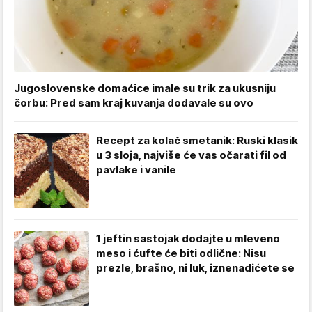
Jugoslovenske domaćice imale su trik za ukusniju
čorbu: Pred sam kraj kuvanja dodavale su ovo
Recept za kolač smetanik: Ruski klasik
u 3 sloja, najviše će vas očarati fil od
pavlake i vanile
1 jeftin sastojak dodajte u mleveno
meso i ćufte će biti odlične: Nisu
prezle, brašno, ni luk, iznenadićete se