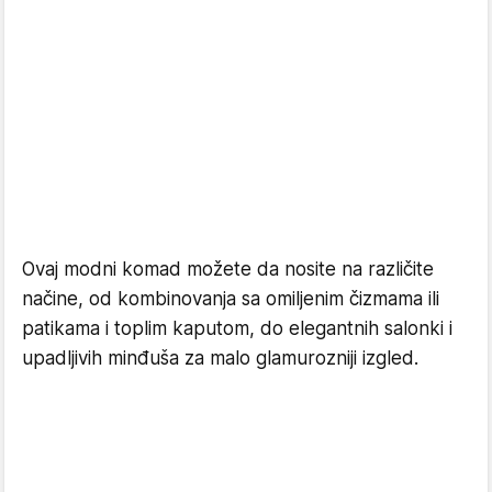
Ovaj modni komad možete da nosite na različite
načine, od kombinovanja sa omiljenim čizmama ili
patikama i toplim kaputom, do elegantnih salonki i
upadljivih minđuša za malo glamurozniji izgled.