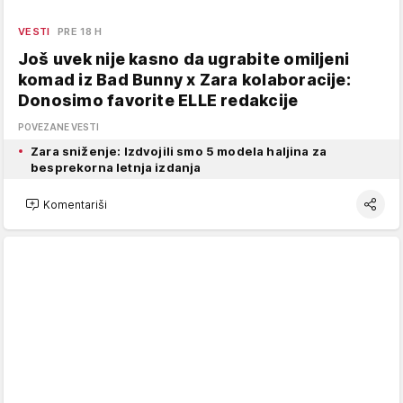
VESTI
PRE 18 H
Još uvek nije kasno da ugrabite omiljeni
komad iz Bad Bunny x Zara kolaboracije:
Donosimo favorite ELLE redakcije
POVEZANE VESTI
Zara sniženje: Izdvojili smo 5 modela haljina za
besprekorna letnja izdanja
Komentariši