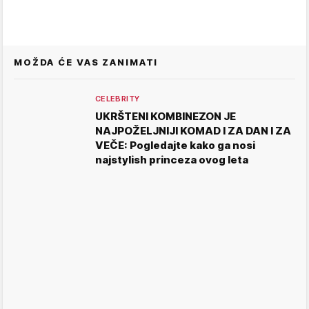
MOŽDA ĆE VAS ZANIMATI
CELEBRITY
UKRŠTENI KOMBINEZON JE
NAJPOŽELJNIJI KOMAD I ZA DAN I ZA
VEČE: Pogledajte kako ga nosi
najstylish princeza ovog leta