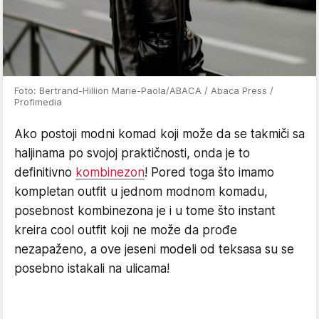
Foto: Bertrand-Hillion Marie-Paola/ABACA / Abaca Press /
Profimedia
Ako postoji modni komad koji može da se takmiči sa
haljinama po svojoj praktičnosti, onda je to
definitivno
kombinezon
! Pored toga što imamo
kompletan outfit u jednom modnom komadu,
posebnost kombinezona je i u tome što instant
kreira cool outfit koji ne može da prođe
nezapaženo, a ove jeseni modeli od teksasa su se
posebno istakali na ulicama!