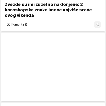
Zvezde su im izuzetno naklonjene: 2
horoskopska znaka imaće najviše sreće
ovog vikenda
Komentariši