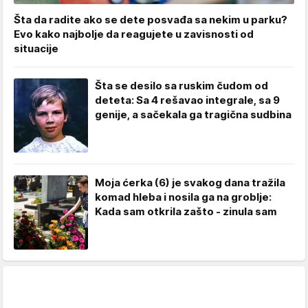
Šta da radite ako se dete posvađa sa nekim u parku?
Evo kako najbolje da reagujete u zavisnosti od
situacije
Šta se desilo sa ruskim čudom od
deteta: Sa 4 rešavao integrale, sa 9
genije, a sačekala ga tragična sudbina
Moja ćerka (6) je svakog dana tražila
komad hleba i nosila ga na groblje:
Kada sam otkrila zašto - zinula sam