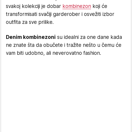
svakoj kolekciji je dobar
kombinezon
koji će
transformisati svačiji garderober i osvežiti izbor
outfita za sve prilike.
Denim kombinezoni
su idealni za one dane kada
ne znate šta da obučete i tražite nešto u čemu će
vam biti udobno, ali neverovatno fashion.