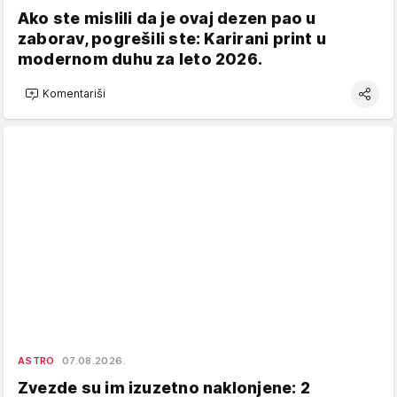
Ako ste mislili da je ovaj dezen pao u
zaborav, pogrešili ste: Karirani print u
modernom duhu za leto 2026.
Komentariši
ASTRO
07.08.2026.
Zvezde su im izuzetno naklonjene: 2