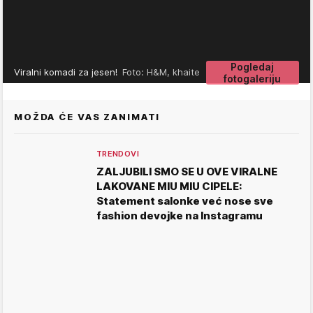
Pogledaj
Viralni komadi za jesen!
Foto: H&M, khaite
fotogaleriju
MOŽDA ĆE VAS ZANIMATI
TRENDOVI
ZALJUBILI SMO SE U OVE VIRALNE
LAKOVANE MIU MIU CIPELE:
Statement salonke već nose sve
fashion devojke na Instagramu