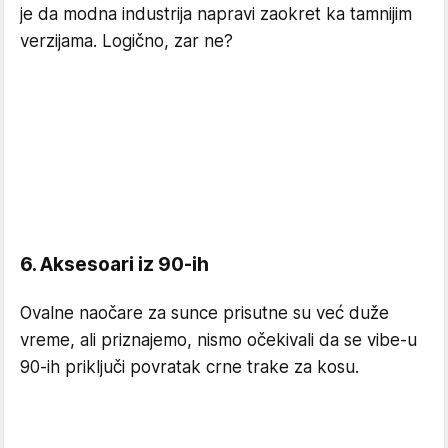
je da modna industrija napravi zaokret ka tamnijim
verzijama. Logično, zar ne?
6. Aksesoari iz 90-ih
Ovalne naočare za sunce prisutne su već duže
vreme, ali priznajemo, nismo očekivali da se vibe-u
90-ih priključi povratak crne trake za kosu.