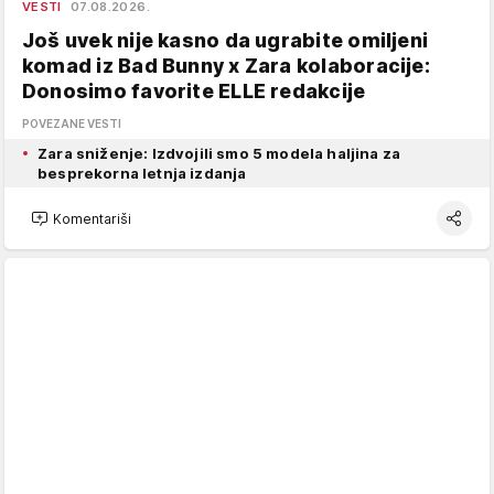
VESTI
07.08.2026.
Još uvek nije kasno da ugrabite omiljeni
komad iz Bad Bunny x Zara kolaboracije:
Donosimo favorite ELLE redakcije
POVEZANE VESTI
Zara sniženje: Izdvojili smo 5 modela haljina za
besprekorna letnja izdanja
Komentariši