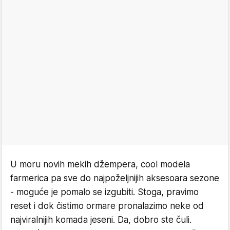
U moru novih mekih džempera, cool modela
farmerica pa sve do najpoželjnijih aksesoara sezone
- moguće je pomalo se izgubiti. Stoga, pravimo
reset i dok čistimo ormare pronalazimo neke od
najviralnijih komada jeseni. Da, dobro ste čuli.