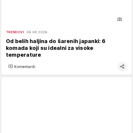
TRENDOVI
06.08.2026.
Od belih haljina do šarenih japanki: 6
komada koji su idealni za visoke
temperature
Komentariši