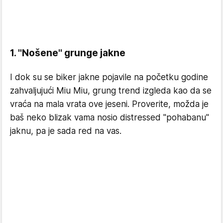
1. "Nošene" grunge jakne
I dok su se biker jakne pojavile na početku godine
zahvaljujući Miu Miu, grung trend izgleda kao da se
vraća na mala vrata ove jeseni. Proverite, možda je
baš neko blizak vama nosio distressed "pohabanu"
jaknu, pa je sada red na vas.