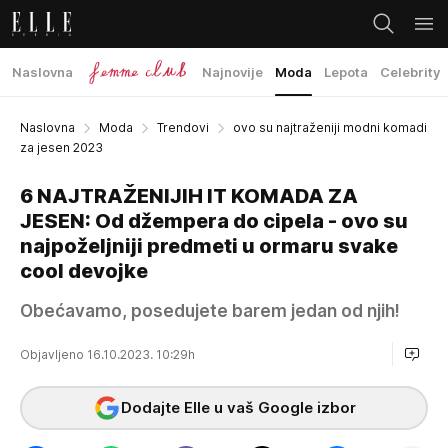
Naslovna
Najnovije
Moda
Lepota
Celebrity
Naslovna
Moda
Trendovi
ovo su najtraženiji modni komadi
za jesen 2023
6 NAJTRAŽENIJIH IT KOMADA ZA
JESEN: Od džempera do cipela - ovo su
najpoželjniji predmeti u ormaru svake
cool devojke
Obećavamo, posedujete barem jedan od njih!
Objavljeno 16.10.2023. 10:29h
Dodajte Elle u vaš Google izbor