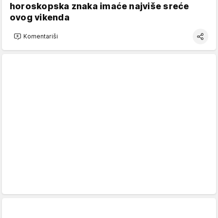
horoskopska znaka imaće najviše sreće
ovog vikenda
Komentariši