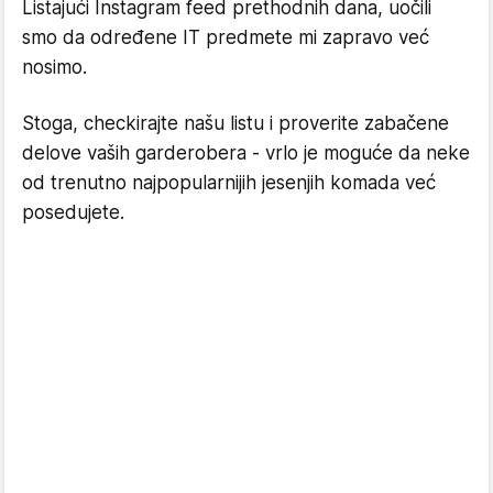
Listajući Instagram feed prethodnih dana, uočili
smo da određene IT predmete mi zapravo već
nosimo.
Stoga, checkirajte našu listu i proverite zabačene
delove vaših garderobera - vrlo je moguće da neke
od trenutno najpopularnijih jesenjih komada već
posedujete.