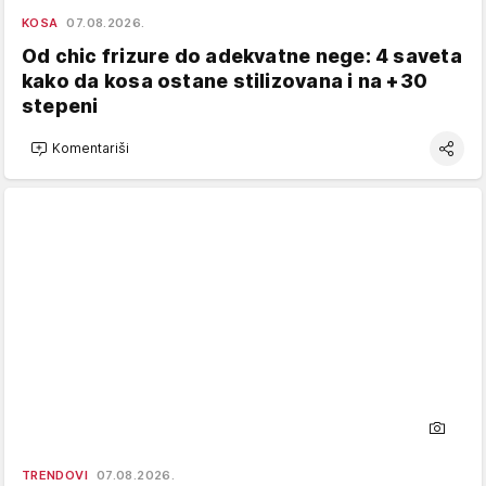
KOSA
07.08.2026.
Od chic frizure do adekvatne nege: 4 saveta
kako da kosa ostane stilizovana i na +30
stepeni
Komentariši
TRENDOVI
07.08.2026.