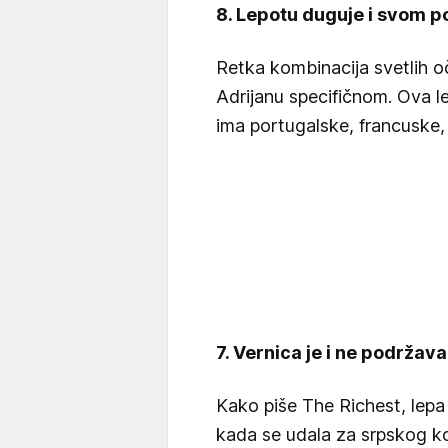
8. Lepotu duguje i svom p
Retka kombinacija svetlih oč
Adrijanu specifičnom. Ova le
ima portugalske, francuske, 
7. Vernica je i ne podržav
Kako piše The Richest, lepa 
kada se udala za srpskog k