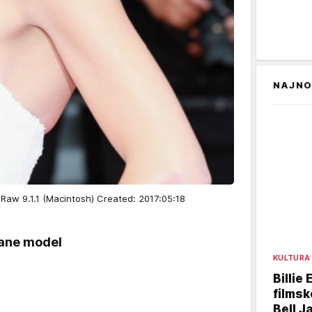
NAJNO
w 9.1.1 (Macintosh) Created: 2017:05:18
tane model
KULTURA
Billie 
filmsk
Bell J