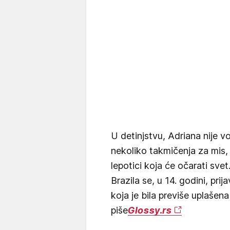
U detinjstvu, Adriana nije vo
nekoliko takmičenja za mis, 
lepotici koja će očarati sve
Brazila se, u 14. godini, prij
koja je bila previše uplašen
piše
Glossy.rs