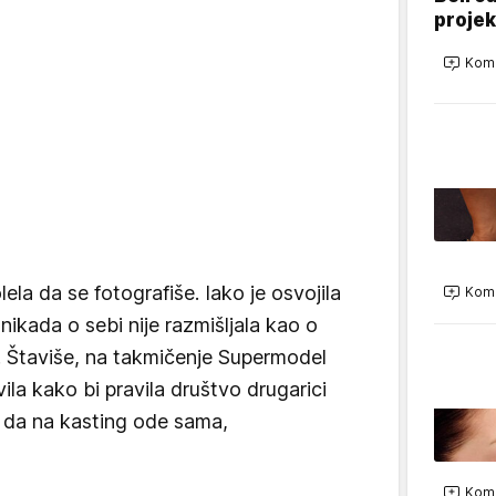
projek
Kome
lela da se fotografiše. Iako je osvojila
Kome
nikada o sebi nije razmišljala kao o
t. Štaviše, na takmičenje Supermodel
avila kako bi pravila društvo drugarici
a da na kasting ode sama,
Kome