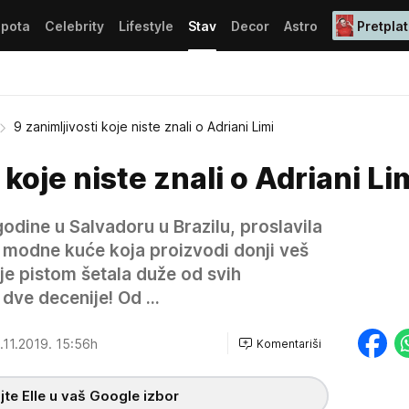
epota
Celebrity
Lifestyle
Stav
Decor
Astro
Pretplat
9 zanimljivosti koje niste znali o Adriani Limi
 koje niste znali o Adriani Li
godine u Salvadoru u Brazilu, proslavila
 modne kuće koja proizvodi donji veš
 je pistom šetala duže od svih
 dve decenije! Od ...
.11.2019. 15:56h
Komentariši
te Elle u vaš Google izbor