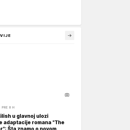
VIJE
PRE 8 H
Eilish u glavnoj ulozi
e adaptacije romana "The
ar": Šta znamo o novom