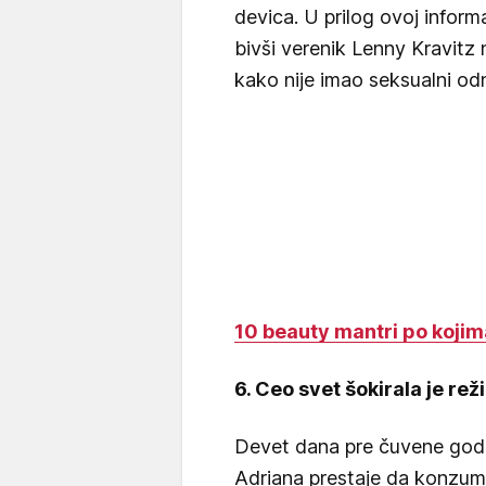
devica. U prilog ovoj informa
bivši verenik Lenny Kravitz
kako nije imao seksualni odn
10 beauty mantri po kojim
6. Ceo svet šokirala je re
Devet dana pre čuvene godišn
Adriana prestaje da konzumir