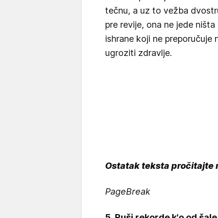
tečnu, a uz to vežba dvostr
pre revije, ona ne jede ništa
ishrane koji ne preporučuje 
ugroziti zdravlje.
Ostatak teksta pročitajte 
PageBreak
5. Ruši rekorde k'o od šale