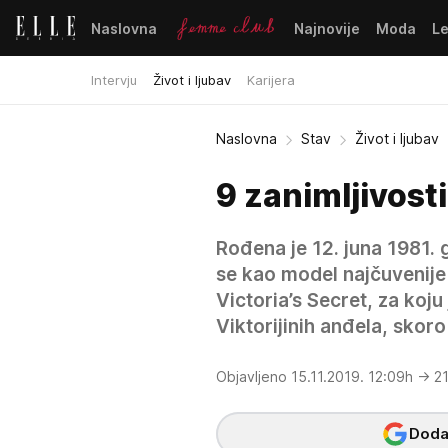
Naslovna
Najnovije
Moda
L
Intervju
Život i ljubav
Karijera
Naslovna
Stav
Život i ljubav
9 zanimljivosti
Rođena je 12. juna 1981. 
se kao model najčuvenije
Victoria’s Secret, za koju
Viktorijinih anđela, skoro
Objavljeno 15.11.2019. 12:09h
→ 21
Dodaj