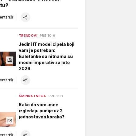
tu?
ntariši
TRENDOVI
PRE 10 H
Jedini IT model cipela koji
vam je potreban:
Baletanke sa nitnama su
modni imperativ za leto
2026.
ntariši
ŠMINKA I NEGA
PRE 11 H
Kako da vam usne
izgledaju punije uz 3
jednostavna koraka?
ntariši