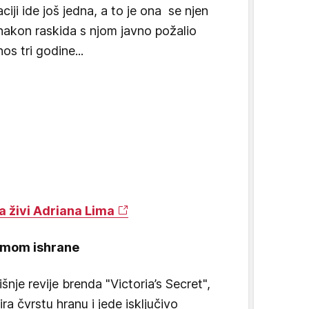
ciji ide još jedna, a to je ona se njen
 nakon raskida s njom javno požalio
os tri godine...
a živi Adriana Lima
žimom ishrane
je revije brenda "Victoria’s Secret",
a čvrstu hranu i jede isključivo