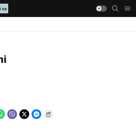
i se
mi