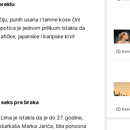
oreklu
iju, punih usana i tamne kose čini
potica je jednom prilikom istakla da
afičke, japanske i karipske krvi!
Kome
a seks pre braka
Kome
Lima je istakla da je do 27. godine,
ošarkaša Marka Jarića, bila ponosna