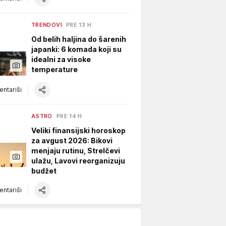
TRENDOVI
PRE 13 H
Od belih haljina do šarenih
japanki: 6 komada koji su
idealni za visoke
temperature
ntariši
ASTRO
PRE 14 H
Veliki finansijski horoskop
za avgust 2026: Bikovi
menjaju rutinu, Strelčevi
ulažu, Lavovi reorganizuju
budžet
ntariši