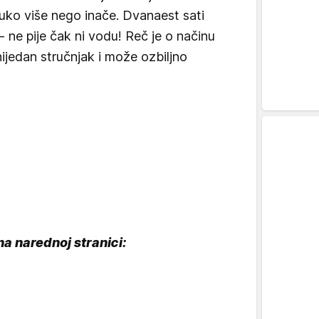
uko više nego inače. Dvanaest sati
 - ne pije čak ni vodu! Reč je o načinu
nijedan stručnjak i može ozbiljno
na narednoj stranici: