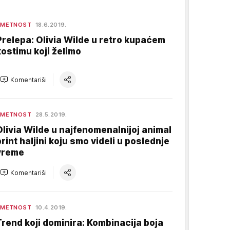
UMETNOST
18.6.2019.
Prelepa: Olivia Wilde u retro kupaćem
kostimu koji želimo
Komentariši
UMETNOST
28.5.2019.
Olivia Wilde u najfenomenalnijoj animal
print haljini koju smo videli u poslednje
vreme
Komentariši
UMETNOST
10.4.2019.
Trend koji dominira: Kombinacija boja