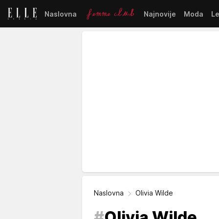
Naslovna
Najnovije
Moda
L
Naslovna
Olivia Wilde
#
Olivia Wilde