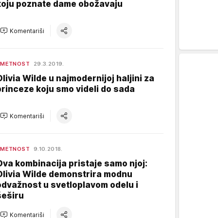
koju poznate dame obožavaju
Komentariši
UMETNOST
29.3.2019.
Olivia Wilde u najmodernijoj haljini za
princeze koju smo videli do sada
Komentariši
UMETNOST
9.10.2018.
Ova kombinacija pristaje samo njoj:
Olivia Wilde demonstrira modnu
odvažnost u svetloplavom odelu i
šeširu
Komentariši