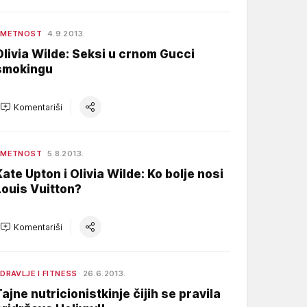
UMETNOST
4.9.2013.
Olivia Wilde: Seksi u crnom Gucci
smokingu
Komentariši
UMETNOST
5.8.2013.
Kate Upton i Olivia Wilde: Ko bolje nosi
Louis Vuitton?
Komentariši
DRAVLJE I FITNESS
26.6.2013.
Tajne nutricionistkinje čijih se pravila