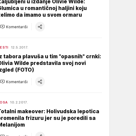
Zaljubljeni u izdanje Olivie Wilde:
Glumica u romantičnoj haljini koju
želimo da imamo u svom ormaru
Komentariši
ESTI
12.5.2017.
Iz tabora plavuša u tim "opasnih" crnki:
Olivia Wilde predstavila svoj novi
izgled (FOTO)
Komentariši
KOSA
10.2.2017.
Totalni makeover: Holivudska lepotica
promenila frizuru jer su je poredili sa
Melanijom