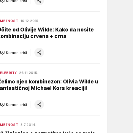
Komentariši
UMETNOST
10.12.2015.
Učite od Olivije Wilde: Kako da nosite
kombinaciju crvena + crna
Komentariši
ELEBRITY
26.11.2015.
Želimo njen kombinezon: Olivia Wilde u
fantastičnoj Michael Kors kreaciji!
Komentariši
UMETNOST
8.7.2014.