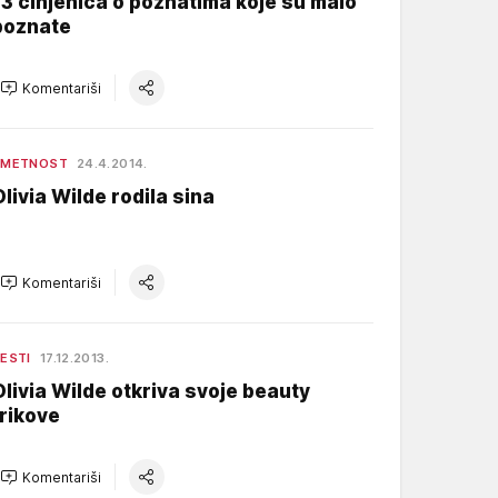
13 činjenica o poznatima koje su malo
poznate
Komentariši
UMETNOST
24.4.2014.
Olivia Wilde rodila sina
Komentariši
ESTI
17.12.2013.
Olivia Wilde otkriva svoje beauty
trikove
Komentariši