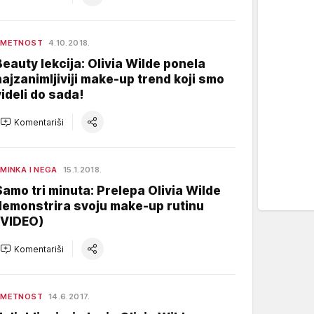
UMETNOST
4.10.2018.
Beauty lekcija: Olivia Wilde ponela
najzanimljiviji make-up trend koji smo
videli do sada!
Komentariši
MINKA I NEGA
15.1.2018.
Samo tri minuta: Prelepa Olivia Wilde
demonstrira svoju make-up rutinu
(VIDEO)
Komentariši
UMETNOST
14.6.2017.