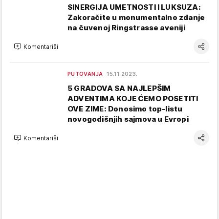
SINERGIJA UMETNOSTI I LUKSUZA:
Zakoračite u monumentalno zdanje
na čuvenoj Ringstrasse aveniji
Komentariši
PUTOVANJA
15.11.2023.
5 GRADOVA SA NAJLEPŠIM
ADVENTIMA KOJE ĆEMO POSETITI
OVE ZIME: Donosimo top-listu
novogodišnjih sajmova u Evropi
Komentariši