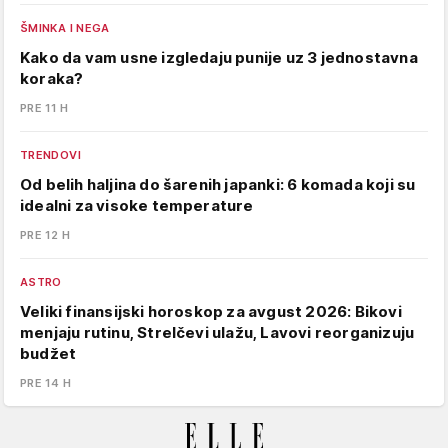
ŠMINKA I NEGA
Kako da vam usne izgledaju punije uz 3 jednostavna
koraka?
PRE 11 H
TRENDOVI
Od belih haljina do šarenih japanki: 6 komada koji su
idealni za visoke temperature
PRE 12 H
ASTRO
Veliki finansijski horoskop za avgust 2026: Bikovi
menjaju rutinu, Strelčevi ulažu, Lavovi reorganizuju
budžet
PRE 14 H