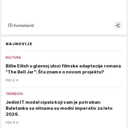
Komentariši
NAJNOVIJE
KULTURA
Billie Eilish u glavnoj ulozi filmske adaptacije romana
"The Bell Jar": Šta znamo o novom projektu?
PRE 8 H
TRENDOVI
Jedini IT model cipela koji vam je potreban:
Baletanke sa nitnama su modni imperativ za leto
2026.
PRE 9 H