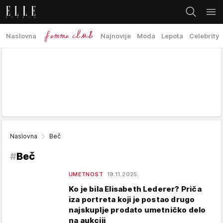
Naslovna
Najnovije
Moda
Lepota
Celebrity
Naslovna
Beč
#
Beč
UMETNOST
19.11.2025.
Ko je bila Elisabeth Lederer? Priča
iza portreta koji je postao drugo
najskuplje prodato umetničko delo
na aukciji