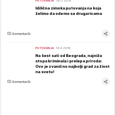
PUTOVANJA
19.11.2018.
Idilična zimska putovanja na koja
želimo da odemo sa drugaricama
Komentariši
PUTOVANJA
16.8.2018.
Na šest sati od Beograda, najniža
stopa kriminala i prelepa priroda:
Ovo je zvanično najbolji grad za život
na svetu!
Komentariši