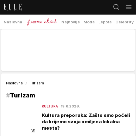
Naslovna
Najnovije
Moda
Lepota
Celebrity
Naslovna
Turizam
#
Turizam
KULTURA
19.6.2026.
Kultura preporuka: Zašto smo počeli
da krijemo svoja omiljena lokalna
mesta?