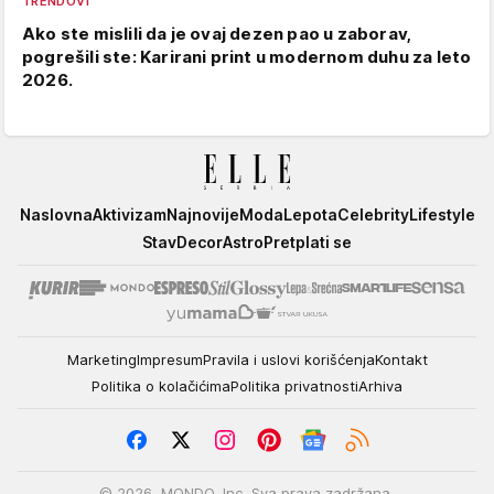
TRENDOVI
Ako ste mislili da je ovaj dezen pao u zaborav,
pogrešili ste: Karirani print u modernom duhu za leto
2026.
Elle
Naslovna
Aktivizam
Najnovije
Moda
Lepota
Celebrity
Lifestyle
Stav
Decor
Astro
Pretplati se
Marketing
Impresum
Pravila i uslovi korišćenja
Kontakt
Politika o kolačićima
Politika privatnosti
Arhiva
© 2026. MONDO, Inc. Sva prava zadržana.