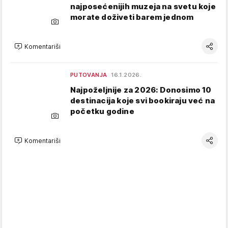
najposećenijih muzeja na svetu koje
morate doživeti barem jednom
Komentariši
PUTOVANJA
16.1.2026.
Najpoželjnije za 2026: Donosimo 10
destinacija koje svi bookiraju već na
početku godine
Komentariši