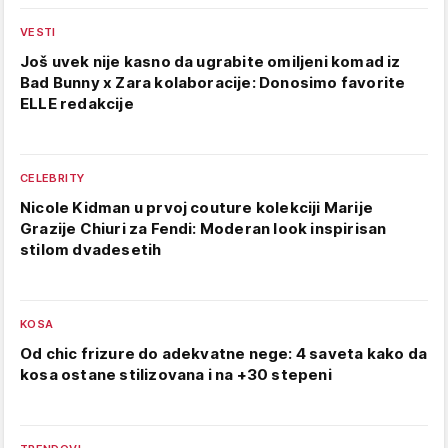
VESTI
Još uvek nije kasno da ugrabite omiljeni komad iz
Bad Bunny x Zara kolaboracije: Donosimo favorite
ELLE redakcije
CELEBRITY
Nicole Kidman u prvoj couture kolekciji Marije
Grazije Chiuri za Fendi: Moderan look inspirisan
stilom dvadesetih
KOSA
Od chic frizure do adekvatne nege: 4 saveta kako da
kosa ostane stilizovana i na +30 stepeni