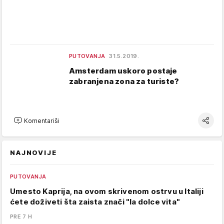
PUTOVANJA
31.5.2019.
Amsterdam uskoro postaje
zabranjena zona za turiste?
Komentariši
NAJNOVIJE
PUTOVANJA
Umesto Kaprija, na ovom skrivenom ostrvu u Italiji
ćete doživeti šta zaista znači "la dolce vita"
PRE 7 H