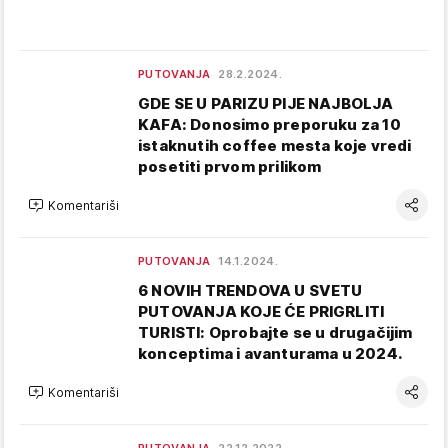
PUTOVANJA
28.2.2024.
GDE SE U PARIZU PIJE NAJBOLJA
KAFA: Donosimo preporuku za 10
istaknutih coffee mesta koje vredi
posetiti prvom prilikom
Komentariši
PUTOVANJA
14.1.2024.
6 NOVIH TRENDOVA U SVETU
PUTOVANJA KOJE ĆE PRIGRLITI
TURISTI: Oprobajte se u drugačijim
konceptima i avanturama u 2024.
Komentariši