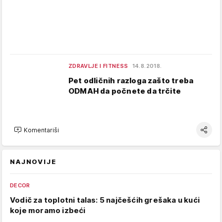
ZDRAVLJE I FITNESS
14.8.2018.
Pet odličnih razloga zašto treba
ODMAH da počnete da trčite
Komentariši
NAJNOVIJE
DECOR
Vodič za toplotni talas: 5 najčešćih grešaka u kući
koje moramo izbeći