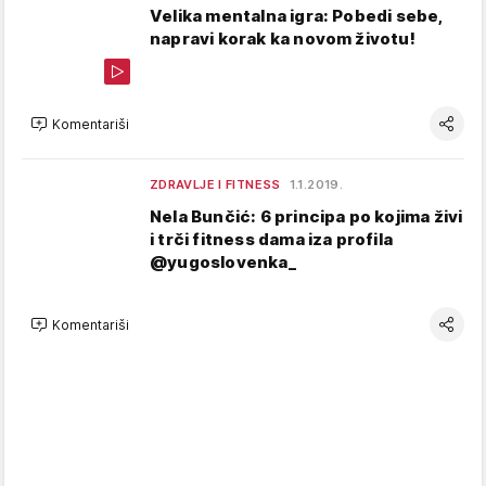
Velika mentalna igra: Pobedi sebe,
napravi korak ka novom životu!
Komentariši
ZDRAVLJE I FITNESS
1.1.2019.
Nela Bunčić: 6 principa po kojima živi
i trči fitness dama iza profila
@yugoslovenka_
Komentariši