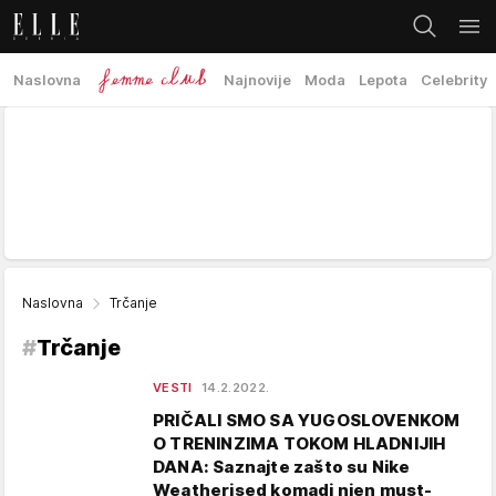
Naslovna
Najnovije
Moda
Lepota
Celebrity
Naslovna
Trčanje
#
Trčanje
VESTI
14.2.2022.
PRIČALI SMO SA YUGOSLOVENKOM
O TRENINZIMA TOKOM HLADNIJIH
DANA: Saznajte zašto su Nike
Weatherised komadi njen must-