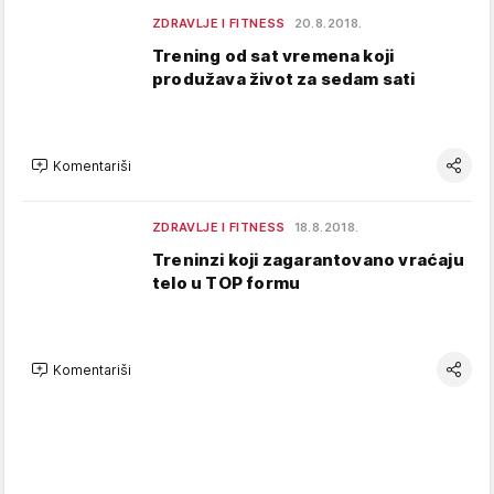
ZDRAVLJE I FITNESS
20.8.2018.
Trening od sat vremena koji
produžava život za sedam sati
Komentariši
ZDRAVLJE I FITNESS
18.8.2018.
Treninzi koji zagarantovano vraćaju
telo u TOP formu
Komentariši