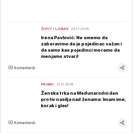
ŽIVOT I LJUBAV
23.11.2018.
Irena Pavlović: Ne smemo da
zaboravimo da je pojedinac važan i
da samo kao pojedinci moramo da
menjamo stvari!
Komentariši
PROMO
21.11.2018.
Ženska trka na Međunarodni dan
protiv nasilja nad ženama: Imam ime,
korak i glas!
Komentariši