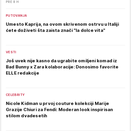
PRE 8 H
PUTOVANJA
Umesto Kaprija, na ovom skrivenom ostrvu u Italiji
ćete doživeti šta zaista znači "la dolce vita"
VESTI
Još uvek nije kasno da ugrabite omiljeni komad iz
Bad Bunny x Zara kolaboracije: Donosimo favorite
ELLE redakcije
CELEBRITY
Nicole Kidman u prvoj couture kolekciji Marije
Grazije Chiuri za Fendi: Moderan look inspirisan
stilom dvadesetih