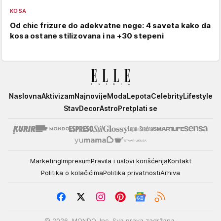
KOSA
Od chic frizure do adekvatne nege: 4 saveta kako da
kosa ostane stilizovana i na +30 stepeni
Elle
Naslovna
Aktivizam
Najnovije
Moda
Lepota
Celebrity
Lifestyle
Stav
Decor
Astro
Pretplati se
Marketing
Impresum
Pravila i uslovi korišćenja
Kontakt
Politika o kolačićima
Politika privatnosti
Arhiva
© 2026. MONDO, Inc. Sva prava zadržana.