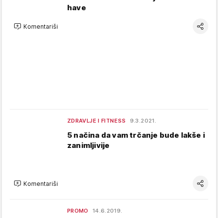
have
Komentariši
ZDRAVLJE I FITNESS
9.3.2021.
5 načina da vam trčanje bude lakše i
zanimljivije
Komentariši
PROMO
14.6.2019.